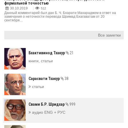
формальной точностью
30.10.2019
512
Данный комментарий был дан Б. Ч. Бхарати Махараджем в ответ на
замечания о неточности перевода Шримад Бхагаватам от 20
сентября…
Все заметки
Бхактивинод Тхакур
21
книги, статьи
Сарасвати Тхакур
38
статьи
Свами Б.Р. Шридхар
999
аудио ENG + РУС