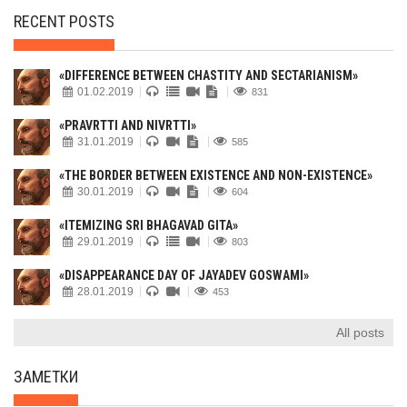
RECENT POSTS
«DIFFERENCE BETWEEN CHASTITY AND SECTARIANISM»
01.02.2019
831
«PRAVRTTI AND NIVRTTI»
31.01.2019
585
«THE BORDER BETWEEN EXISTENCE AND NON-EXISTENCE»
30.01.2019
604
«ITEMIZING SRI BHAGAVAD GITA»
29.01.2019
803
«DISAPPEARANCE DAY OF JAYADEV GOSWAMI»
28.01.2019
453
All posts
ЗАМЕТКИ