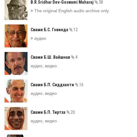
B.R.Sridhar Dev-Goswami Maharaj
38
The original English audio archive only
Свами Б.С. Говинда
12
аудио
Свами Б.Ш. Вайшнав
4
аудио, видео
Свами Б.П. Сиддханти
16
аудио, видео
Свами Б.П. Тиртха
20
аудио, видео