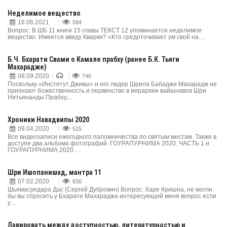
Неделимое вещество
16.06.2021
584
Вопрос: В ШБ 11 книги 15 главы ТЕКСТ 12 упоминается неделимое
вещество. Имеется ввиду Кварки? «Кто средоточивает ум свой на…
Б.Ч. Бхарати Свами о Камале прабху (ранее Б.К. Тьяги
Махарадже)
08.09.2020
746
Поскольку «Институт Дживы» и его лидер Шрила Бабаджи Махарадж не
признают божественность и первенство в иерархии вайшнавов Шри
Нитьянанды Прабху,…
Хроники Навадвипы 2020
09.04.2020
515
Все видеозаписи ежегодного паломничества по святым местам. Также в
доступе два альбома фотографий. ГОУРАПУРНИМА 2020. ЧАСТЬ 1 и
ГОУРАПУРНИМА 2020.…
Шри Ишопанишад, мантра 11
07.02.2020
836
Шьямасундара Дас (Сергей Дубровин) Вопрос: Харе Кришна, не могли
бы вы спросить у Бхарати Махараджа интересующий меня вопрос если
у…
Лавировать между доступностью, литературностью и