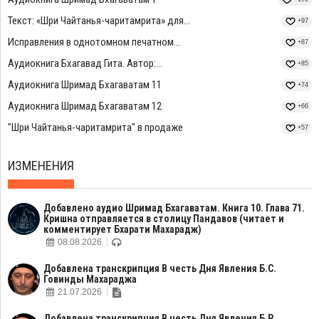
Текст: «Шри Чайтанья-чаритамрита» для...
+97
Исправления в однотомном печатном...
+87
Аудиокнига Бхагавад Гита. Автор:...
+85
Аудиокнига Шримад Бхагаватам 11
+74
Аудиокнига Шримад Бхагаватам 12
+66
"Шри Чайтанья-чаритамрита" в продаже
+57
ИЗМЕНЕНИЯ
Добавлено аудио Шримад Бхагаватам. Книга 10. Глава 71.
Кришна отправляется в столицу Пандавов (читает и
комментирует Бхарати Махарадж)
08.08.2026
Добавлена транскрипция В честь Дня Явления Б.С.
Говинды Махараджа
21.07.2026
Добавлена транскрипция В честь Дня Явления Б.Р.