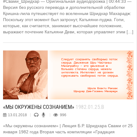
#Свами_Шридхар — Оригинальная аудиодорожка | 00:44:33 —
Версия без русского перевода и дополнительной обработки
Кришна-лила путешествует по вселенным Шридхар Махарадж:
Поскольку этот момент был затронут, Катьяяни-пуджа. Гопи,
которые, как считается, занимают высочайшее положение,
выражают почтение Катьяяни Деви, которая управляет этим […]
«МЫ ОКРУЖЕНЫ СОЗНАНИЕМ»
1982.01.25.B
13.01.2018
996
«Мы окружены сознанием» | Лекция Б.Р. Шридхара Свами от 25
января 1982 года Вторая часть компиляции «Градация