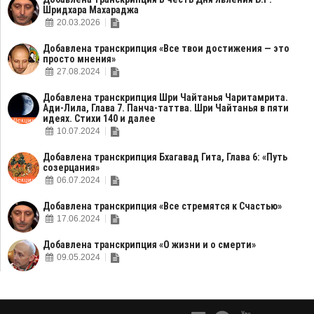
Шридхара Махараджа
20.03.2026
Добавлена транскрипция «Все твои достижения — это
просто мнения»
27.08.2024
Добавлена транскрипция Шри Чайтанья Чаритамрита.
Ади-Лила, Глава 7. Панча-таттва. Шри Чайтанья в пяти
идеях. Стихи 140 и далее
10.07.2024
Добавлена транскрипция Бхагавад Гита, Глава 6: «Путь
созерцания»
06.07.2024
Добавлена транскрипция «Все стремятся к Счастью»
17.06.2024
Добавлена транскрипция «О жизни и о смерти»
09.05.2024