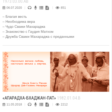
1973.03.00.AB
06.07.2020
851
– Благая весть
– Необходима вера
– Чудо Свами Махараджа
– Знакомство с Гаудия Матхом
– Дружба Свами Махараджа с преданными
«АПАРАДХА-БХАДЖАН-ПАТ»
1982.01.04.B
11.05.2018
2212