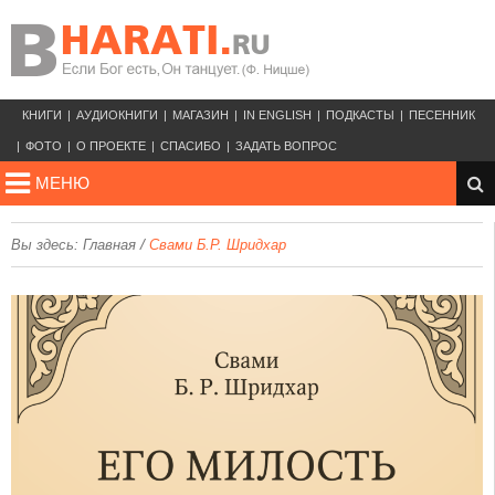
КНИГИ
АУДИОКНИГИ
МАГАЗИН
IN ENGLISH
ПОДКАСТЫ
ПЕСЕННИК
ФОТО
О ПРОЕКТЕ
СПАСИБО
ЗАДАТЬ ВОПРОС
МЕНЮ
/
Вы здесь:
Главная
Свами Б.Р. Шридхар