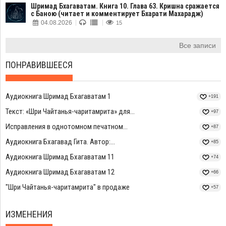
Шримад Бхагаватам. Книга 10. Глава 63. Кришна сражается
с Баною (читает и комментирует Бхарати Махарадж)
04.08.2026
15
Все записи
ПОНРАВИВШЕЕСЯ
Аудиокнига Шримад Бхагаватам 1
+191
Текст: «Шри Чайтанья-чаритамрита» для...
+97
Исправления в однотомном печатном...
+87
Аудиокнига Бхагавад Гита. Автор:...
+85
Аудиокнига Шримад Бхагаватам 11
+74
Аудиокнига Шримад Бхагаватам 12
+66
"Шри Чайтанья-чаритамрита" в продаже
+57
ИЗМЕНЕНИЯ