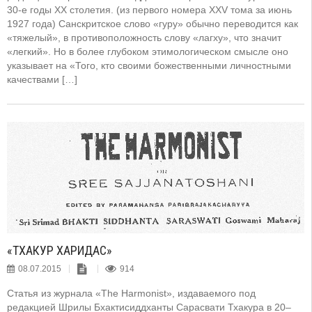
30-е годы XX столетия. (из первого номера XXV тома за июнь
1927 года) Санскритское слово «гуру» обычно переводится как
«тяжелый», в противоположность слову «лагху», что значит
«легкий». Но в более глубоком этимологическом смысле оно
указывает на «Того, кто своими божественными личностными
качествами […]
«ТХАКУР ХАРИДАС»
08.07.2015
914
Статья из журнала «The Harmonist», издаваемого под
редакцией Шрилы Бхактисиддханты Сарасвати Тхакура в 20–