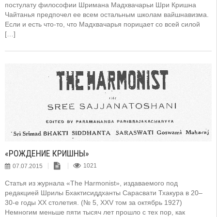
постулату философии Шримана Мадхвачарьи Шри Кришна
Чайтанья предпочел ее всем остальным школам вайшнавизма.
Если и есть что-то, что Мадхвачарья порицает со всей силой
[…]
«РОЖДЕНИЕ КРИШНЫ»
07.07.2015
1021
Статья из журнала «The Harmonist», издаваемого под
редакцией Шрилы Бхактисиддханты Сарасвати Тхакура в 20–
30-е годы XX столетия. (№ 5, XXV том за октябрь 1927)
Немногим меньше пяти тысяч лет прошло с тех пор, как