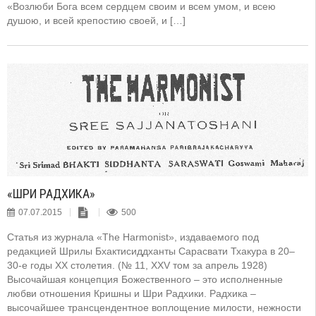
«Возлюби Бога всем сердцем своим и всем умом, и всею
душою, и всей крепостию своей, и […]
«ШРИ РАДХИКА»
07.07.2015
500
Статья из журнала «The Harmonist», издаваемого под
редакцией Шрилы Бхактисиддханты Сарасвати Тхакура в 20–
30-е годы XX столетия. (№ 11, XXV том за апрель 1928)
Высочайшая концепция Божественного – это исполненные
любви отношения Кришны и Шри Радхики. Радхика –
высочайшее трансцендентное воплощение милости, нежности