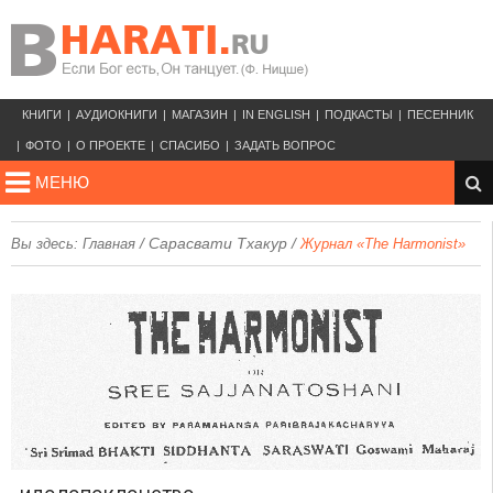
КНИГИ
АУДИОКНИГИ
МАГАЗИН
IN ENGLISH
ПОДКАСТЫ
ПЕСЕННИК
ФОТО
О ПРОЕКТЕ
СПАСИБО
ЗАДАТЬ ВОПРОС
МЕНЮ
/
Сарасвати Тхакур
/
Вы здесь:
Главная
Журнал «The Harmonist»