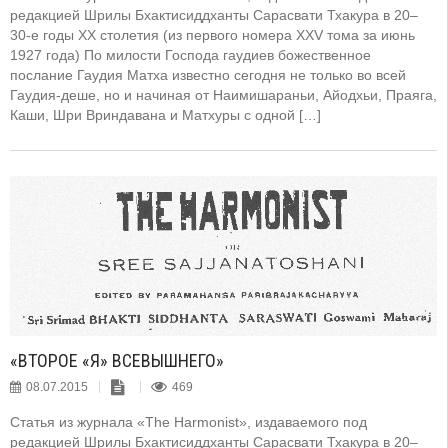
редакцией Шрилы Бхактисиддханты Сарасвати Тхакура в 20–
30-е годы XX столетия (из первого номера XXV тома за июнь
1927 года) По милости Господа гаудиев божественное
послание Гаудия Матха известно сегодня не только во всей
Гаудия-деше, но и начиная от Наимишараньи, Айодхьи, Праяга,
Каши, Шри Вриндавана и Матхуры с одной […]
«ВТОРОЕ «Я» ВСЕВЫШНЕГО»
08.07.2015
469
Статья из журнала «The Harmonist», издаваемого под
редакцией Шрилы Бхактисиддханты Сарасвати Тхакура в 20–