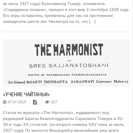
за июль 1927 года) Бхактивинод Тхакур, основатель
«Саджджана-тошани», пришел в этот мир 2 сентября 1838 года.
Его игры оставались проявлены для нас на протяжении
семидесяти шести лет. Несмотря на то, что […]
«УЧЕНИЕ ЧАЙТАНЬИ»
07.07.2015
327
Статья из журнала «The Harmonist», издаваемого под
редакцией Шрилы Бхактисиддханты Сарасвати Тхакура в 20–
30-е годы XX столетия. (из второго номера XXV тома за июль
1927 года) По милости Махапрабху величайшие умы всего