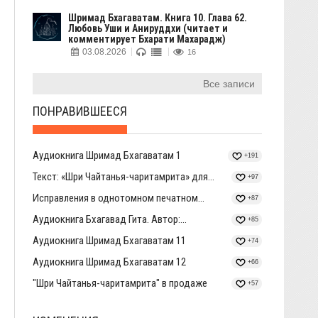
Шримад Бхагаватам. Книга 10. Глава 62.
Любовь Уши и Анируддхи (читает и
комментирует Бхарати Махарадж)
03.08.2026
16
Все записи
ПОНРАВИВШЕЕСЯ
Аудиокнига Шримад Бхагаватам 1
+191
Текст: «Шри Чайтанья-чаритамрита» для...
+97
Исправления в однотомном печатном...
+87
Аудиокнига Бхагавад Гита. Автор:...
+85
Аудиокнига Шримад Бхагаватам 11
+74
Аудиокнига Шримад Бхагаватам 12
+66
"Шри Чайтанья-чаритамрита" в продаже
+57