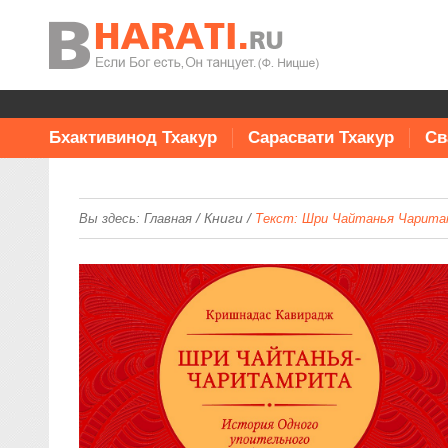
Бхактивинод Тхакур
Сарасвати Тхакур
Св
/
Книги
/
Вы здесь:
Главная
Текст: Шри Чайтанья Чарит