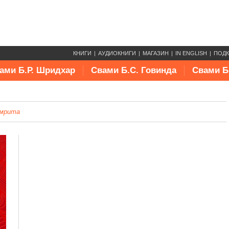
КНИГИ
АУДИОКНИГИ
МАГАЗИН
IN ENGLISH
ПОД
ами Б.Р. Шридхар
Свами Б.С. Говинда
Свами Б
амрита