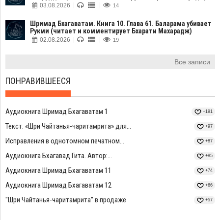
03.08.2026
14
Шримад Бхагаватам. Книга 10. Глава 61. Баларама убивает
Рукми (читает и комментирует Бхарати Махарадж)
02.08.2026
19
Все записи
ПОНРАВИВШЕЕСЯ
Аудиокнига Шримад Бхагаватам 1
+191
Текст: «Шри Чайтанья-чаритамрита» для...
+97
Исправления в однотомном печатном...
+87
Аудиокнига Бхагавад Гита. Автор:...
+85
Аудиокнига Шримад Бхагаватам 11
+74
Аудиокнига Шримад Бхагаватам 12
+66
"Шри Чайтанья-чаритамрита" в продаже
+57