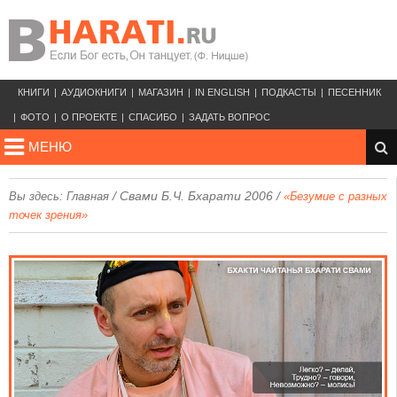
КНИГИ
АУДИОКНИГИ
МАГАЗИН
IN ENGLISH
ПОДКАСТЫ
ПЕСЕННИК
ФОТО
О ПРОЕКТЕ
СПАСИБО
ЗАДАТЬ ВОПРОС
МЕНЮ
/
Свами Б.Ч. Бхарати 2006
/
Вы здесь:
Главная
«Безумие с разных
точек зрения»