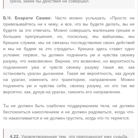
греха, какие бы действия ни совершал.
Б.Ч. Бхарати Свами:
Часто можно услышать: «Просто не
привязывайтесь ни к чему, и все, что вы будете делать, вы не
будете за это отвечать. Можно совершать маленькие грешки и
большие прегрешения, но, поскольку, мы вайшнавы, мы
Кришне служим, мы не связаны последствиями своих действий
и мы не будем за это страдать». Кришна здесь ставит одно
условие: первое, ты должен подчинить ум и чувства своему
разуму, что невозможно. Вернее, это возможно, но вероятность
подчинения ума и чувств своему разуму такая же, как
остановить ураган дыханием. Такая же вероятность, как дунув
на ураган, изменить его траекторию, направление. Можно
подчинить ум и чувства себе, своему разуму, но это так же
вероятно, как, дунув на ураган, сменить его направление.
Ты не должен быть озабочен поддержанием тела, не должен
беспокоиться накоплением и не должен радоваться, когда что-
то накапливается и не должен грустить, когда что-то теряется.
4.22.
Удовлетворенная тем, что преподносит ему судьба,