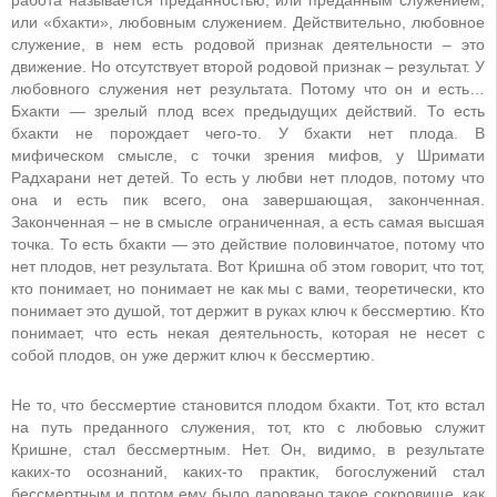
или «бхакти», любовным служением. Действительно, любовное
служение, в нем есть родовой признак деятельности – это
движение. Но отсутствует второй родовой признак – результат. У
любовного служения нет результата. Потому что он и есть…
Бхакти — зрелый плод всех предыдущих действий. То есть
бхакти не порождает чего-то. У бхакти нет плода. В
мифическом смысле, с точки зрения мифов, у Шримати
Радхарани нет детей. То есть у любви нет плодов, потому что
она и есть пик всего, она завершающая, законченная.
Законченная – не в смысле ограниченная, а есть самая высшая
точка. То есть бхакти — это действие половинчатое, потому что
нет плодов, нет результата. Вот Кришна об этом говорит, что тот,
кто понимает, но понимает не как мы с вами, теоретически, кто
понимает это душой, тот держит в руках ключ к бессмертию. Кто
понимает, что есть некая деятельность, которая не несет с
собой плодов, он уже держит ключ к бессмертию.
Не то, что бессмертие становится плодом бхакти. Тот, кто встал
на путь преданного служения, тот, кто с любовью служит
Кришне, стал бессмертным. Нет. Он, видимо, в результате
каких-то осознаний, каких-то практик, богослужений стал
бессмертным и потом ему было даровано такое сокровище, как