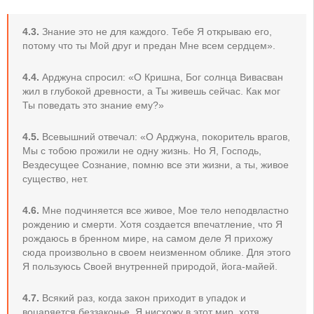
4.3.
Знание это не для каждого. Тебе Я открываю его,
потому что ты Мой друг и предан Мне всем сердцем».
4.4.
Арджуна спросил: «О Кришна, Бог солнца Вивасван
жил в глубокой древности, а Ты живешь сейчас. Как мог
Ты поведать это знание ему?»
4.5.
Всевышний отвечал: «О Арджуна, покоритель врагов,
Мы с тобою прожили не одну жизнь. Но Я, Господь,
Вездесущее Сознание, помню все эти жизни, а ты, живое
существо, нет.
4.6.
Мне подчиняется все живое, Мое тело неподвластно
рождению и смерти. Хотя создается впечатление, что Я
рождаюсь в бренном мире, на самом деле Я прихожу
сюда произвольно в своем неизменном облике. Для этого
Я пользуюсь Своей внутренней природой, йога-майей.
4.7.
Всякий раз, когда закон приходит в упадок и
воцаряется беззаконье, Я нисхожу в этот мир, хотя