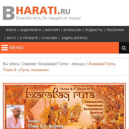
КНИГИ
АУДИОКНИГИ
МАГАЗИН
IN ENGLISH
ПОДКАСТЫ
ПЕСЕННИК
ФОТО
О ПРОЕКТЕ
СПАСИБО
ЗАДАТЬ ВОПРОС
МЕНЮ
/
Бхагавад Гита - лекции
/
Вы здесь:
Главная
Бхагавад Гита,
Глава 4: «Путь познания»