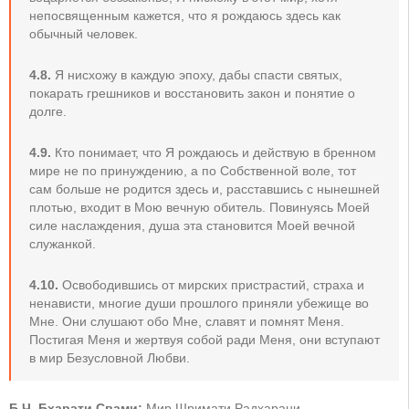
непосвященным кажется, что я рождаюсь здесь как
обычный человек.
4.8.
Я нисхожу в каждую эпоху, дабы спасти святых,
покарать грешников и восстановить закон и понятие о
долге.
4.9.
Кто понимает, что Я рождаюсь и действую в бренном
мире не по принуждению, а по Собственной воле, тот
сам больше не родится здесь и, расставшись с нынешней
плотью, входит в Мою вечную обитель. Повинуясь Моей
силе наслаждения, душа эта становится Моей вечной
служанкой.
4.10.
Освободившись от мирских пристрастий, страха и
ненависти, многие души прошлого приняли убежище во
Мне. Они слушают обо Мне, славят и помнят Меня.
Постигая Меня и жертвуя собой ради Меня, они вступают
в мир Безусловной Любви.
Б.Ч. Бхарати Свами:
Мир Шримати Радхарани.