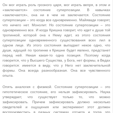
Он мог играть роль грозного царя, мог играть вепря, в этом и
«заключается» состояние суперпозиции. В кавычках
«заключается», она ни в чем не заключается. Состояние
суперпозиции – это когда все одновременно. Майявади говорят,
что ничего нет. Монолит. Но состояние суперпозиции – это
одновременно все. И когда Кришна говорит, что идет к душе той
тропинкой, которой она к Нему идет, из этого состояния
суперпозиции одновременного существования всех лил в
одном лице. Из этого состояния выпадает некое одно, что
душе, идущей по тропинке к Кришне будет явлено, предстанет
перед ней. Некая какая-то одна позиция. Поэтому когда
говорится, что у Высшего Существа, у Бога, нет формы, в Ведах
говорится: имеется в виду, что у Него нет заключительной
формы. Она всегда разнообразная. Она все чувственного
опыта.
Опять аналогия с физикой. Состояние суперпозиции – это
гипотетическое состояние, его нельзя зафиксировать. Наука
утверждает, что существует только то, что можно
зафиксировать. Причем зафиксировать должно несколько
свидетелей и ощущения или эксперимент этот должен
воспроизвестись в разных системах отсчета и тогда это