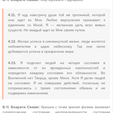
4.11.
Я иду навстречу душе той же тропинкой, которой
она идет ко Мне. Любое вероучение призывает к
единению со Мной, Я — желанная цель всех живых
существ. Но каждый идет ко Мне своим путем.
4.12.
Желая успеха в сиюминутной жизни, люди молятся
небожителям и царю небесному. Так они легко
добиваются успеха в призрачном мире.
4.13.
Я поделил людей на четыре сословия в
зависимости от их врожденных наклонностей и
определил каждому сословию его обязанности. Во
Вселенной нет Творца, кроме Меня. Хотя Я делю людей
на сословия, Я не совершаю действий, поскольку не
соприкасаюсь с тремя состояниями обмана и не
подвержен изменениям.
Б.Ч. Бхарати Свами:
Кришна с точки зрения физики занимает
суперпозицию, состояние неопределенности, состояние