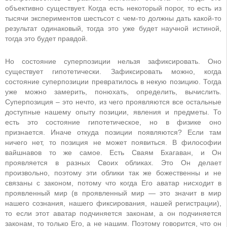
объективно существует. Когда есть некоторый порог, то есть из
тысячи экспериментов шестьсот с чем-то должны дать какой-то
результат одинаковый, тогда это уже будет научной истиной,
тогда это будет правдой.
Но состояние суперпозиции нельзя зафиксировать. Оно
существует гипотетически. Зафиксировать можно, когда
состояние суперпозиции превратилось в некую позицию. Тогда
уже можно замерить, понюхать, определить, вычислить.
Суперпозиция – это нечто, из чего проявляются все остальные
доступные нашему опыту позиции, явления и предметы. То
есть это состояние гипотетическое, но в физике оно
признается. Иначе откуда позиции появляются? Если там
ничего нет, то позиция не может появиться. В философии
вайшнавов то же самое. Есть Сваям Бхагаван, и Он
проявляется в разных Своих обликах. Это Он делает
произвольно, поэтому эти облики так же божественны и не
связаны с законом, потому что когда Его аватар нисходит в
проявленный мир (в проявленный мир — это значит в мир
нашего сознания, нашего фиксирования, нашей регистрации),
то если этот аватар подчиняется законам, а он подчиняется
законам, то только Его, а не нашим. Поэтому говорится, что он