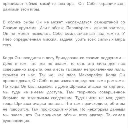
принимает облик какой-то аватары, Он Себя ограничивает
рамками этой игры.
В облике рыбы Он не может наслаждаться санкиртаной со
Своими друзьями. Или в облике Парашурамы, дикаря-воителя,
Он не может позволить Себе смилостивиться над кем-то. У
Него определенная миссия, задача: убить всех сильных мира
сего.
Когда Он находится в лесу Вриндавана со своими подругами…
Дело в том, что мы не знаем, то есть эта лила для нас
совершенно закрыта, она и есть та самая непроявленная лила,
скрытая от нас. Так же, как лила Махапрабху. Когда Он
проповедовал, Он Себя ограничивал определенными рамками.
Но когда Он был, скажем, в доме Шриваса ачарьи на киртане,
мы туда не имеем доступа. Там творилось совершенное
безумие по отдельным сведениям. Туда никто не мог, даже
теща Шриваса ачарьи попасть. Что там происходило, об этом
не говорится. Там происходил киртан. По некоторым данным
мы знаем, что Он принимал облики всех аватар. Та самая
суперпозиция.