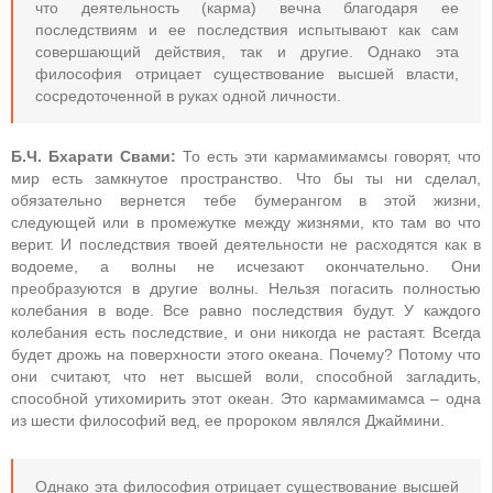
что деятельность (карма) вечна благодаря ее
последствиям и ее последствия испытывают как сам
совершающий действия, так и другие. Однако эта
философия отрицает существование высшей власти,
сосредоточенной в руках одной личности.
Б.Ч. Бхарати Свами:
То есть эти кармамимамсы говорят, что
мир есть замкнутое пространство. Что бы ты ни сделал,
обязательно вернется тебе бумерангом в этой жизни,
следующей или в промежутке между жизнями, кто там во что
верит. И последствия твоей деятельности не расходятся как в
водоеме, а волны не исчезают окончательно. Они
преобразуются в другие волны. Нельзя погасить полностью
колебания в воде. Все равно последствия будут. У каждого
колебания есть последствие, и они никогда не растаят. Всегда
будет дрожь на поверхности этого океана. Почему? Потому что
они считают, что нет высшей воли, способной загладить,
способной утихомирить этот океан. Это кармамимамса – одна
из шести философий вед, ее пророком являлся Джаймини.
Однако эта философия отрицает существование высшей