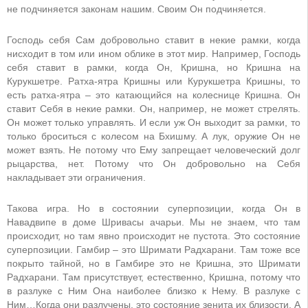
не подчиняется законам нашим. Своим Он подчиняется.
Господь себя Сам добровольно ставит в некие рамки, когда
нисходит в том или ином облике в этот мир. Например, Господь
себя ставит в рамки, когда Он, Кришна, но Кришна на
Курукшетре. Ратха-ятра Кришны или Курукшетра Кришны, то
есть ратха-ятра – это катающийся на колеснице Кришна. Он
ставит Себя в некие рамки. Он, например, не может стрелять.
Он может только управлять. И если уж Он выходит за рамки, то
только броситься с колесом на Бхишму. А лук, оружие Он не
может взять. Не потому что Ему запрещает человеческий долг
рыцарства, нет. Потому что Он добровольно на Себя
накладывает эти ограничения.
Такова игра. Но в состоянии суперпозиции, когда Он в
Навадвипе в доме Шривасы ачарьи. Мы не знаем, что там
происходит, но там явно происходит не пустота. Это состояние
суперпозиции. Гамбир – это Шримати Радхарани. Там тоже все
покрыто тайной, но в Гамбире это не Кришна, это Шримати
Радхарани. Там присутствует, естественно, Кришна, потому что
в разлуке с Ним Она наиболее близко к Нему. В разлуке с
Ним…Когда они разлучены, это состояние зенита их близости. А