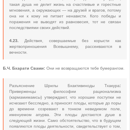
такая душа не делит жизнь на счастливые и горестные
мгновения, а окружающих — на друзей и врагов, потому
она ни к кому не питает ненависти. Кого победы и
поражения не выводят из равновесия, тот не связан
последствиями своих действий.
4.23.
Действия, совершаемые без корысти как
жертвоприношения Всевышнему, рассеиваются в
вечности.
Б.Ч. Бхарати Свами:
Они не возвращаются тебе бумерангом.
Разъяснение Шрилы Бхактивиноды Тхакура
:
Приверженцы философии рационализма
(кармамимамсы) утверждают, что хорошие поступки не
исчезают бесследно, а приносят плоды, которые до поры
до времени созревают в тонком невидимом поле,
именуемом апурва. Эти плоды достаются душе в
следующей жизни. Само обстоятельство, что в будущем
появляются плоды деятельности, свидетельствует о том,