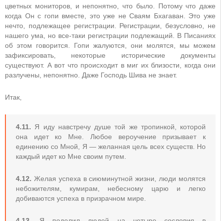
цветных мониторов, и непонятно, что было. Потому что даже
когда Он с гопи вместе, это уже не Сваям Бхагаван. Это уже
нечто, подлежащее регистрации. Регистрации, безусловно, не
нашего ума, но все-таки регистрации подлежащий. В Писаниях
об этом говорится. Гопи жалуются, они молятся, мы можем
зафиксировать, некоторые исторические документы
существуют. А вот что происходит в миг их близости, когда они
разлучены, непонятно. Даже Господь Шива не знает.
Итак,
4.11.
Я иду навстречу душе той же тропинкой, которой
она идет ко Мне. Любое вероучение призывает к
единению со Мной, Я — желанная цель всех существ. Но
каждый идет ко Мне своим путем.
4.12.
Желая успеха в сиюминутной жизни, люди молятся
небожителям, кумирам, небесному царю и легко
добиваются успеха в призрачном мире.
4.13.
Я поделил людей на четыре сословия в