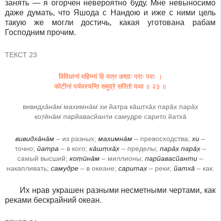
занять ― я огорчен невероятно буду. Мне невыносимо
даже думать, что Яшода с Нандою и иже с ними цель
такую же могли достичь, какая уготована рабам
Господним прочим.
ТЕКСТ 23
विविधानां महिम्नां हि यत्र कष्ठाः पराः पराः ।
कोटीनां पर्यवस्यन्ति समुद्रे सरितो यथा ॥ २३ ॥
вивидха̄на̄м̇ махимна̄м̇ хи йатра ка̄шт̣ха̄х̣ пара̄х̣ пара̄х̣
кот̣ӣна̄м̇ парйавасйанти самудре сарито йатха̄
вивидха̄на̄м
– из разных;
махимна̄м
– превосходства;
хи
–
точно;
йатра
– в кого;
ка̄шт̣ха̄х̣
– пределы;
пара̄х̣ пара̄х̣
–
самый высший;
кот̣ӣна̄м
– миллионы;
парйавасйанти
–
накапливать;
самудре
– в океане;
саритах̣
– реки;
йатха̄
– как.
Их нрав украшен разными несметными чертами, как
реками бескрайний океан.