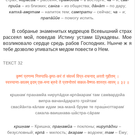
прийа
– из близких;
сан̇га
– из общества;
да̄на̄т
– по дару;
катха̄-амр̣там
– напиток тем;
сампрати
– сейчас;
ча
– и;
прапа̄ййе
– помогу испить.
В собранье знаменитых мудрецов Всевышний страх
рассеял мой, поведав Истину устами Шукадевы. Мое
возликовало сердце средь рабов Господних. Нынче ж я
тебе дозволю упиваться медом повести о Нем.
ТЕКСТ 32
कृष्णं प्रणम्य निरुपाधि-कृपा-करं तं संवर्ध्य विप्र-वचनाद् अरतो गृहीतम् ।
स्वस्यान्त-कालम् इदम् एक-मना ब्रुवे ते प्रश्नोत्तरं सकल-वैष्णव-शास्त्र-सारम् ॥ ३२ ॥
кр̣шн̣ам̇ пран̣амйа нирупа̄дхи-кр̣па̄карам̇ там сам̇вардхйа
випра-вачана̄дарато гр̣хӣтам̇
свасйа̄нта-ка̄лам идам эка-мана̄ бруве те праш́ноттарам̇
сакала-ваишн̣ава-ш́а̄стра-са̄рам
кр̣шн̣ам
– Кришна;
пран̣амйа
– поклоны;
нирупа̄дхи
–
безусловный;
кр̣па̄
– милость;
а̄карам
– водоем;
там
– Ему;