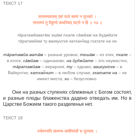
ТЕКСТ 17
तारतम्यवताम् एषां फले साम्यं न युज्यते ।
तारतम्यं तु वैकुण्ठे कथञ्चिद् घटते न हि ॥ १७ ॥
та̄ратамйавата̄м эша̄м̇ пхале са̄мйам̇ на йуджйате
та̄ратамйам̇ ту ваикун̣т̣хе катхан̃чид гхат̣ате на хи
та̄ратамйа-вата̄м
– разные уровни;
теша̄м
– из этих;
пхале
–
в итоге;
са̄мйам
– одинаково;
на йуджйате
– это неуместно;
та̄ратамйам
– иерархия;
ту
– однако;
ваикун̣т̣хе
– в
Вайкунтхе;
катхан̃чит
– в любом случае;
гхат̣ате на
– не
имеет места;
хи
– безусловно.
Они на разных ступенях сближенья с Богом состоят,
и разные плоды блаженства дадено отведать им. Но в
Царстве Божием такого разделенья нет.
ТЕКСТ 18
पर्यवस्यति सारूप्य-सामीप्यादौ च तुल्यता ।