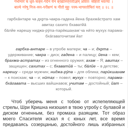
गर्भान्तरे च धृत-चक्र-गदेन येन ब्रह्मास्त्रतोऽहम् अवितः सहितो भवत्या ।
बाल्ये नरेषु निज-रूप-परीक्षणं च नीतो मुहुः परम-भागवतोचितं यत् ॥ २८ ॥
гарбха̄нтаре ча дхр̣та-чакра-гадена йена брахма̄страто хам
авитах̣ сахито бхаватйа̄
ба̄лйе нарешу ниджа-рӯпа-парӣкшан̣ам̇ ча нӣто мухух̣ парама-
бха̄гаваточитам̇ йат
гарбха-антаре
– в утробе матери;
ча
– и;
дхр̣та
–
удерживание;
чакра
– диск;
гадена
– и палицу;
йена
– кем;
брахма-астратах̣
– из огненного оружия;
ахам
– Я;
авитах̣
–
защищен;
сахитах̣
– с;
бхаватйа̄
– ты;
ба̄лйе
– в детстве;
нарешу
– среди мужчин;
ниджа-рӯпа
– для облика;
парӣкшан̣ам
– к поискам;
ча
– и;
нӣтах̣
– повел;
мухух̣
– повторно;
парама-
бха̄гавата
– высших вайшнавов;
учитам
– достойный;
йат
–
который.
Чтоб уберечь меня с тобою от испепеляющей
стрелы, Шри Кришна низошел в твою утробу с булавой и
диском огненным, без промаха разящим. Тот образ
моего Спасителя искал я с юных лет, все время
предаваясь созерцанью, достойного лишь избранных