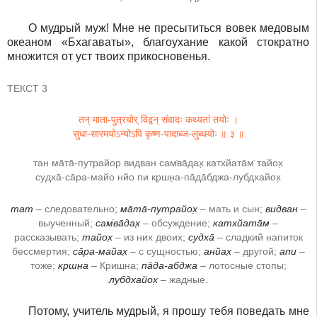
О мудрый муж! Мне не пресытиться вовек медовым
океаном «Бхагаваты», благоухание какой стократно
множится от уст твоих прикосновенья.
ТЕКСТ 3
तन् माता-पुत्रयोर् विद्वन् संवादः कथ्यतां तयोः ।
सुधा-सारमयोऽन्योऽपि कृष्ण-पादाब्ज-लुब्धयोः ॥ ३ ॥
тан ма̄та̄-путрайор видван сам̇ва̄дах̣ катхйата̄м̇ тайох̣
судха̄-са̄ра-майо нйо пи кр̣шн̣а-па̄да̄бджа-лубдхайох̣
тат
– следовательно;
ма̄та̄-путрайох̣
– мать и сын;
видван
–
выученный;
сам̇ва̄дах̣
– обсуждение;
катхйата̄м
–
рассказывать;
тайох̣
– из них двоих;
судха̄
– сладкий напиток
бессмертия;
са̄ра-майах̣
– с сущностью;
анйах̣
– другой;
апи
–
тоже;
кр̣шн̣а
– Кришна;
па̄да-абджа
– лотосные стопы;
лубдхайох̣
– жадные.
Потому, учитель мудрый, я прошу тебя поведать мне