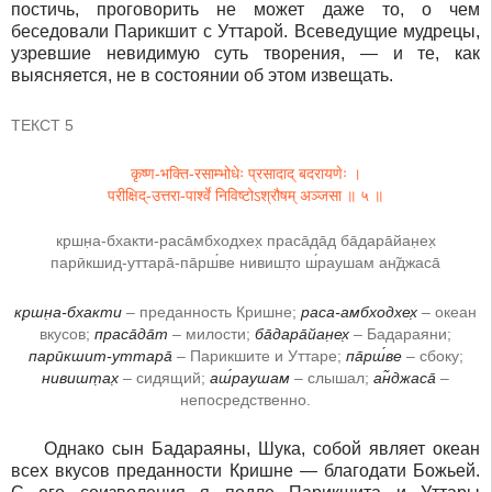
постичь, проговорить не может даже то, о чем
беседовали Парикшит с Уттарой. Всеведущие мудрецы,
узревшие невидимую суть творения, ― и те, как
выясняется, не в состоянии об этом извещать.
ТЕКСТ 5
कृष्ण-भक्ति-रसाम्भोधेः प्रसादाद् बदरायणेः ।
परीक्षिद्-उत्तरा-पार्श्वे निविष्टोऽश्रौषम् अञ्जसा ॥ ५ ॥
кр̣шн̣а-бхакти-раса̄мбходхех̣ праса̄да̄д ба̄дара̄йан̣ех̣
парӣкшид-уттара̄-па̄рш́ве нивишт̣о ш́раушам ан̃джаса̄
кр̣шн̣а-бхакти
– преданность Кришне;
раса-амбходхех̣
– океан
вкусов;
праса̄да̄т
– милости;
ба̄дара̄йан̣ех̣
– Бадараяни;
парӣкшит-уттара̄
– Парикшите и Уттаре;
па̄рш́ве
– сбоку;
нивишт̣ах̣
– сидящий;
аш́раушам
– слышал;
ан̃джаса̄
–
непосредственно.
Однако сын Бадараяны, Шука, собой являет океан
всех вкусов преданности Кришне ― благодати Божьей.