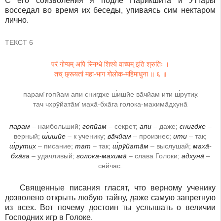
С его соизволения я подле Парикшита и Уттары
восседал во время их беседы, упиваясь сим нектаром
лично.
ТЕКСТ 6
परं गोप्यम् अपि स्निग्धे शिश्ये वाच्यम् इति श्रुतिः ।
तच् छ्रूयतां महा-भाग गोलोक-महिमाधुना ॥ ६ ॥
парам̇ гопйам апи снигдхе ш́ишйе ва̄чйам ити ш́рутих̣
тач чхрӯйата̄м̇ маха̄-бха̄га голока-махима̄дхуна̄
парам
– наибольший;
гопйам
– секрет;
апи
– даже;
снигдхе
–
верный;
ш́ишйе
– к ученику;
ва̄чйам
– произнес;
ити
– так;
ш́рутих̣
– писание;
тат
– так;
ш́рӯйата̄м
– выслушай;
маха̄-
бха̄га
– удачливый;
голока-махима̄
– слава Голоки;
адхуна̄
–
сейчас.
Священные писания гласят, что верному ученику
дозволено открыть любую тайну, даже самую запретную
из всех. Вот почему достоин ты услышать о величии
Господних игр в Голоке.