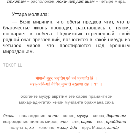
стхитам
– расположен;
лока-чатушт̣айам
– четыре мира.
Уттара молвила:
― Всяк мирянин, что обеты предков чтит, что в
благочестье жизнь проводит, расставшись с телом,
воспаряет в небеса. Подвижник отрешенный, свой
родной очаг презревший, возносится в какой-нибудь из
четырех миров, что простираются над бренным
мирозданьем.
ТЕКСТ 11
भोगान्ते मुहुर् आवृत्तिम् एते सर्वे प्रयान्ति हि ।
महर्-आदि-गतं केचिन् मुच्यन्ते ब्रह्मणा सह ॥ ११ ॥
бхога̄нте мухур а̄вр̣ттим эте сарве прайа̄нти хи
махар-а̄ди-гата̄х̣ кечин мучйанте брахман̣а̄ саха
бхога
– наслаждение;
анте
– конец;
мухух̣
– снова;
а̄вр̣ттим
–
возрождение нижних миров;
эте
– эти;
сарве
– все;
прайа̄нти
–
получать;
хи
– конечно;
махах̣-а̄ди
– ярус Махар;
гата̄х̣
–