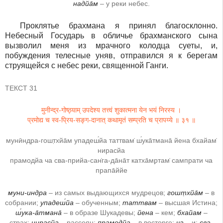
надйа̄м
– у реки небес.
Проклятье брахмана я принял благосклонно.
Небесный Государь в обличье брахманского сына
вызволил меня из мрачного колодца суеты, и,
побуждения телесные уняв, отправился я к берегам
струящейся с небес реки, священной Ганги.
ТЕКСТ 31
मुनीन्द्र-गोष्ठ्याम् उपदेश्य तत्त्वं शुकात्मना येन भयं निरस्य ।
प्रमोद्य च स्व-प्रिय-सङ्ग-दानात् कथामृतं सम्प्रति च प्रापय्ये ॥ ३१ ॥
мунӣндра-гошт̣хйа̄м упадеш́йа таттвам̇ ш́ука̄тмана̄ йена бхайам̇
нирасйа
прамодйа ча сва-прийа-сан̇га-да̄на̄т катха̄мр̣там̇ сампрати ча
прапа̄ййе
муни-индра
– из самых выдающихся мудрецов;
гошт̣хйа̄м
– в
собрании;
упадеш́йа
– обученным;
таттвам
– высшая Истина;
ш́ука-а̄тмана̄
– в образе Шукадевы;
йена
– кем;
бхайам
–
страх;
нирасйа
– рассеян;
прамодйа
– в восторге;
ча
– и;
сва-