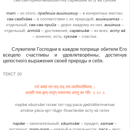
сва-сва-прийа-виш́еша̄птйа̄ сарвеша̄м асту ва̄ сукхам
тат
– из этого;
прадеш́а-виш́ешешу
– в конкретных местах;
сва-свабха̄ва
– в соответствии с их природой;
виш́ешатах̣
–
отдельный;
сва-сва-прийа
– дорог каждому из них;
виш́еша
–
отдельный;
аптйа̄
– достижения;
сарвеша̄м
– из всех;
асту ва̄
– конечно, есть;
сукхам
– счастье.
Служители Господни в каждом поприще обители Его
всецело счастливы и удовлетворённы, достигнув
целостного выражения своей природы и себя.
ТЕКСТ 20
परां कष्ठां गतं तत्-तद्-रस-जातीयतोचितम् ।
अथापि रास-कृत्-तादृग्-भक्तानाम् अस्तु का गतिः ॥ २० ॥
пара̄м̇ ка̄шт̣ха̄м̇ гатам̇ тат-тад-раса-джа̄тӣйаточитам
атха̄пи ра̄са-кр̣т-та̄др̣г-бхакта̄на̄м асту ка̄ гатих̣
пара̄м
– окончательный;
ка̄шт̣ха̄м
– предел;
гатам
–
достигнут;
тат-тат
– каждый в отдельности;
раса
– вкус;