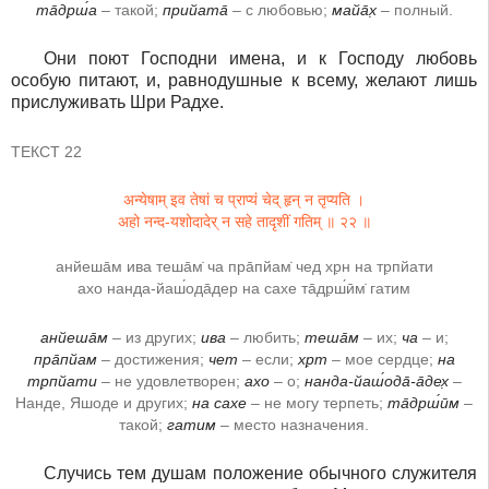
та̄др̣ш́а
– такой;
прийата̄
– с любовью;
майа̄х̣
– полный.
Они поют Господни имена, и к Господу любовь
особую питают, и, равнодушные к всему, желают лишь
прислуживать Шри Радхе.
ТЕКСТ 22
अन्येषाम् इव तेषां च प्राप्यं चेद् हृन् न तृप्यति ।
अहो नन्द-यशोदादेर् न सहे तादृशीं गतिम् ॥ २२ ॥
анйеша̄м ива теша̄м̇ ча пра̄пйам̇ чед хр̣н на тр̣пйати
ахо нанда-йаш́ода̄дер на сахе та̄др̣ш́ӣм̇ гатим
анйеша̄м
– из других;
ива
– любить;
теша̄м
– их;
ча
– и;
пра̄пйам
– достижения;
чет
– если;
хр̣т
– мое сердце;
на
тр̣пйати
– не удовлетворен;
ахо
– о;
нанда-йаш́ода̄-а̄дех̣
–
Нанде, Яшоде и других;
на сахе
– не могу терпеть;
та̄др̣ш́ӣм
–
такой;
гатим
– место назначения.
Случись тем душам положение обычного служителя