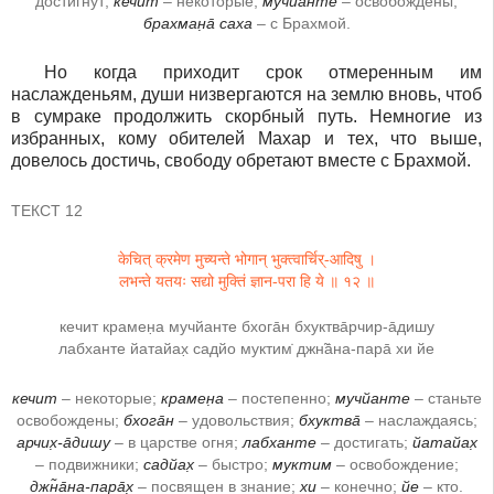
достигнут;
кечит
– некоторые;
мучйанте
– освобождены;
брахман̣а̄ саха
– с Брахмой.
Но когда приходит срок отмеренным им
наслажденьям, души низвергаются на землю вновь, чтоб
в сумраке продолжить скорбный путь. Немногие из
избранных, кому обителей Махар и тех, что выше,
довелось достичь, свободу обретают вместе с Брахмой.
ТЕКСТ 12
केचित् क्रमेण मुच्यन्ते भोगान् भुक्त्वार्चिर्-आदिषु ।
लभन्ते यतयः सद्यो मुक्तिं ज्ञान-परा हि ये ॥ १२ ॥
кечит крамен̣а мучйанте бхога̄н бхуктва̄рчир-а̄дишу
лабханте йатайах̣ садйо муктим̇ джн̃а̄на-пара̄ хи йе
кечит
– некоторые;
крамен̣а
– постепенно;
мучйанте
– станьте
освобождены;
бхога̄н
– удовольствия;
бхуктва̄
– наслаждаясь;
арчих̣-а̄дишу
– в царстве огня;
лабханте
– достигать;
йатайах̣
– подвижники;
садйах̣
– быстро;
муктим
– освобождение;
джн̃а̄на-пара̄х̣
– посвящен в знание;
хи
– конечно;
йе
– кто.