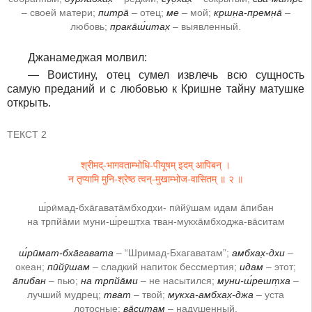
– своей матери;
питра̄
– отец;
ме
– мой;
кр̣шн̣а-премн̣а̄
–
любовь;
прака̄ш́итах̣
– выявленный.
Джанамеджая молвил:
― Воистину, отец сумел извлечь всю сущность
самую преданий и с любовью к Кришне тайну матушке
открыть.
ТЕКСТ 2
श्रीमद्-भागवताम्भोधि-पीयूषम् इदम् आपिबन् ।
न तृप्यामि मुनि-श्रेष्ठ त्वन्-मुखाम्भोज-वासितम् ॥ २ ॥
ш́рӣмад-бха̄гавата̄мбходхи- пӣйӯшам идам а̄пибан
на тр̣пйа̄ми муни-ш́решт̣ха тван-мукха̄мбходжа-ва̄ситам
ш́рӣмат-бха̄гавата
– “Шримад-Бхагаватам”;
амбхах̣-дхи
–
океан;
пӣйӯшам
– сладкий напиток бессмертия;
идам
– этот;
а̄пибан
– пью;
на тр̣пйа̄ми
– не насытился;
муни-ш́решт̣ха
–
лучший мудрец;
тват
– твой;
мукха-амбхах̣-джа
– уста
лотосные;
ва̄ситам
– надушенный.