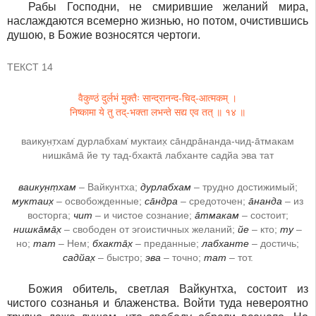
Рабы Господни, не смирившие желаний мира,
наслаждаются всемерно жизнью, но потом, очистившись
душою, в Божие возносятся чертоги.
ТЕКСТ 14
वैकुण्ठं दुर्लभं मुक्तैः सान्द्रानन्द-चिद्-आत्मकम् ।
निष्कामा ये तु तद्-भक्ता लभन्ते सद्य एव तत् ॥ १४ ॥
ваикун̣т̣хам̇ дурлабхам̇ муктаих̣ са̄ндра̄нанда-чид-а̄тмакам
нишка̄ма̄ йе ту тад-бхакта̄ лабханте садйа эва тат
ваикун̣т̣хам
– Вайкунтха;
дурлабхам
– трудно достижимый;
муктаих̣
– освобожденные;
са̄ндра
– средоточен;
а̄нанда
– из
восторга;
чит
– и чистое сознание;
а̄тмакам
– состоит;
нишка̄ма̄х̣
– свободен от эгоистичных желаний;
йе
– кто;
ту
–
но;
тат
– Нем;
бхакта̄х̣
– преданные;
лабханте
– достичь;
садйах̣
– быстро;
эва
– точно;
тат
– тот.
Божия обитель, светлая Вайкунтха, состоит из
чистого сознанья и блаженства. Войти туда невероятно