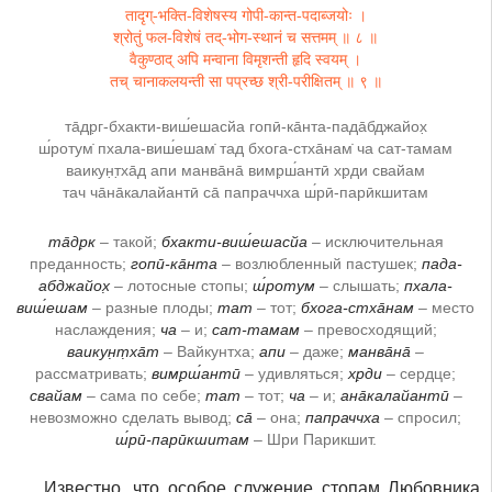
तादृग्-भक्ति-विशेषस्य गोपी-कान्त-पदाब्जयोः ।
श्रोतुं फल-विशेषं तद्-भोग-स्थानं च सत्तमम् ॥ ८ ॥
वैकुण्ठाद् अपि मन्वाना विमृशन्ती हृदि स्वयम् ।
तच् चानाकलयन्ती सा पप्रच्छ श्री-परीक्षितम् ॥ ९ ॥
та̄др̣г-бхакти-виш́ешасйа гопӣ-ка̄нта-пада̄бджайох̣
ш́ротум̇ пхала-виш́ешам̇ тад бхога-стха̄нам̇ ча сат-тамам
ваикун̣т̣ха̄д апи манва̄на̄ вимр̣ш́антӣ хр̣ди свайам
тач ча̄на̄калайантӣ са̄ папраччха ш́рӣ-парӣкшитам
та̄др̣к
– такой;
бхакти-виш́ешасйа
– исключительная
преданность;
гопӣ-ка̄нта
– возлюбленный пастушек;
пада-
абджайох̣
– лотосные стопы;
ш́ротум
– слышать;
пхала-
виш́ешам
– разные плоды;
тат
– тот;
бхога-стха̄нам
– место
наслаждения;
ча
– и;
сат-тамам
– превосходящий;
ваикун̣т̣ха̄т
– Вайкунтха;
апи
– даже;
манва̄на̄
–
рассматривать;
вимр̣ш́антӣ
– удивляться;
хр̣ди
– сердце;
свайам
– сама по себе;
тат
– тот;
ча
– и;
ана̄калайантӣ
–
невозможно сделать вывод;
са̄
– она;
папраччха
– спросил;
ш́рӣ-парӣкшитам
– Шри Парикшит.
Известно, что особое служение стопам Любовника