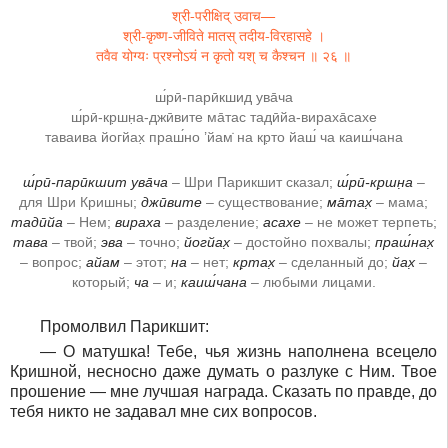
श्री-परीक्षिद् उवाच—
श्री-कृष्ण-जीविते मातस् तदीय-विरहासहे ।
तवैव योग्यः प्रश्नोऽयं न कृतो यश् च कैश्चन ॥ २६ ॥
ш́рӣ-парӣкшид ува̄ча
ш́рӣ-кр̣шн̣а-джӣвите ма̄тас тадӣйа-вираха̄сахе
таваива йогйах̣ праш́но ’йам̇ на кр̣то йаш́ ча каиш́чана
ш́рӣ-парӣкшит ува̄ча
– Шри Парикшит сказал;
ш́рӣ-кр̣шн̣а
–
для Шри Кришны;
джӣвите
– существование;
ма̄тах̣
– мама;
тадӣйа
– Нем;
вираха
– разделение;
асахе
– не может терпеть;
тава
– твой;
эва
– точно;
йогйах̣
– достойно похвалы;
праш́нах̣
– вопрос;
айам
– этот;
на
– нет;
кр̣тах̣
– сделанный до;
йах̣
–
который;
ча
– и;
каиш́чана
– любыми лицами.
Промолвил Парикшит:
― О матушка! Тебе, чья жизнь наполнена всецело
Кришной, несносно даже думать о разлуке с Ним. Твое
прошение ― мне лучшая награда. Сказать по правде, до
тебя никто не задавал мне сих вопросов.