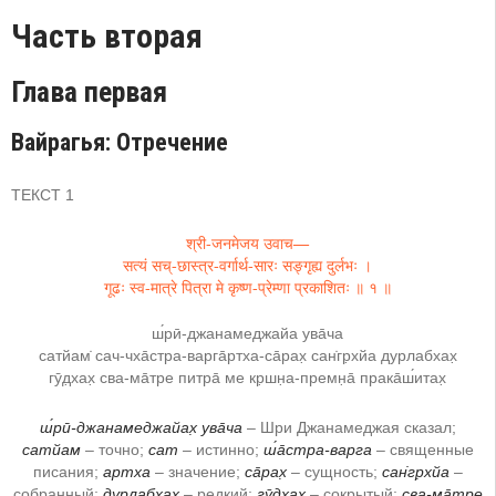
Часть вторая
Глава первая
Вайрагья: Отречение
ТЕКСТ 1
श्री-जनमेजय उवाच—
सत्यं सच्-छास्त्र-वर्गार्थ-सारः सङ्गृह्य दुर्लभः ।
गूढः स्व-मात्रे पित्रा मे कृष्ण-प्रेम्णा प्रकाशितः ॥ १ ॥
ш́рӣ-джанамеджайа ува̄ча
сатйам̇ сач-чха̄стра-варга̄ртха-са̄рах̣ сан̇гр̣хйа дурлабхах̣
гӯд̣хах̣ сва-ма̄тре питра̄ ме кр̣шн̣а-премн̣а̄ прака̄ш́итах̣
ш́рӣ-джанамеджайах̣ ува̄ча
– Шри Джанамеджая сказал;
сатйам
– точно;
сат
– истинно;
ш́а̄стра-варга
– священные
писания;
артха
– значение;
са̄рах̣
– сущность;
сан̇гр̣хйа
–
собранный;
дурлабхах̣
– редкий;
гӯд̣хах̣
– сокрытый;
сва-ма̄тре