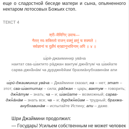
еще о сладостной беседе матери и сына, опьяненного
нектаром лотосовых Божьих стоп.
ТЕКСТ 4
श्री-जैमिनिर् उवाच—
नैतत् स्व-शक्तितो राजन् वक्तुं ज्ञतुं च शक्यते ।
सर्वज्ञानां च दुर्ज्ञेयं ब्रह्मानुभाविनाम् अपि ॥ ४ ॥
ш́рӣ-джаиминир ува̄ча
наитат сва-ш́актито ра̄джан вактум̇ джн̃а̄тум̇ ча ш́акйате
сарва-джн̃а̄на̄м̇ ча дурджн̃ейам̇ брахма̄нубхавина̄м апи
ш́рӣ-джаиминих̣ ува̄ча
– Джаймини сказал;
на
– нет;
этат
–
этот;
сва-ш́актитах̣
– сила;
ра̄джан
– царь;
вактум
– говорить;
джн̃а̄тум
– знать;
ча
– и;
ш́акйате
– возможный;
сарва-
джн̃а̄на̄м
– знать все;
ча
– и;
дурджн̃ейам
– трудный;
брахма-
анубхавина̄м
– испытайте Истину;
апи
– даже.
Шри Джаймини продолжил:
― Государь! Усильем собственным не может человек