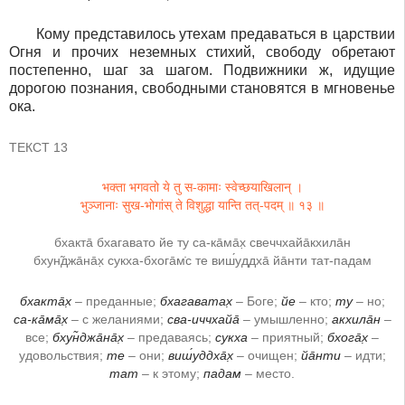
Кому представилось утехам предаваться в царствии
Огня и прочих неземных стихий, свободу обретают
постепенно, шаг за шагом. Подвижники ж, идущие
дорогою познания, свободными становятся в мгновенье
ока.
ТЕКСТ 13
भक्ता भगवतो ये तु स-कामाः स्वेच्छयाखिलान् ।
भुञ्जानाः सुख-भोगांस् ते विशुद्धा यान्ति तत्-पदम् ॥ १३ ॥
бхакта̄ бхагавато йе ту са-ка̄ма̄х̣ свеччхайа̄кхила̄н
бхун̃джа̄на̄х̣ сукха-бхога̄м̇с те виш́уддха̄ йа̄нти тат-падам
бхакта̄х̣
– преданные;
бхагаватах̣
– Боге;
йе
– кто;
ту
– но;
са-ка̄ма̄х̣
– с желаниями;
сва-иччхайа̄
– умышленно;
акхила̄н
–
все;
бхун̃джа̄на̄х̣
– предаваясь;
сукха
– приятный;
бхога̄х̣
–
удовольствия;
те
– они;
виш́уддха̄х̣
– очищен;
йа̄нти
– идти;
тат
– к этому;
падам
– место.