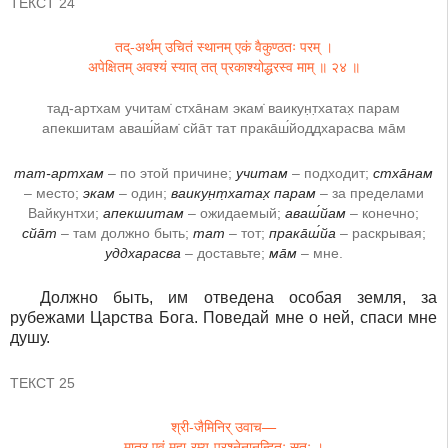
ТЕКСТ 24
तद्-अर्थम् उचितं स्थानम् एकं वैकुण्ठतः परम् ।
अपेक्षितम् अवश्यं स्यात् तत् प्रकाश्योद्धरस्व माम् ॥ २४ ॥
тад-артхам учитам̇ стха̄нам экам̇ ваикун̣т̣хатах̣ парам
апекшитам аваш́йам̇ сйа̄т тат прака̄ш́йоддхарасва ма̄м
тат-артхам
– по этой причине;
учитам
– подходит;
стха̄нам
– место;
экам
– один;
ваикун̣т̣хатах̣ парам
– за пределами
Вайкунтхи;
апекшитам
– ожидаемый;
аваш́йам
– конечно;
сйа̄т
– там должно быть;
тат
– тот;
прака̄ш́йа
– раскрывая;
уддхарасва
– доставьте;
ма̄м
– мне.
Должно быть, им отведена особая земля, за
рубежами Царства Бога. Поведай мне о ней, спаси мне
душу.
ТЕКСТ 25
श्री-जैमिनिर् उवाच—
मातुर् एवं महा-रम्य-प्रश्नेनानन्दितः सुतः ।