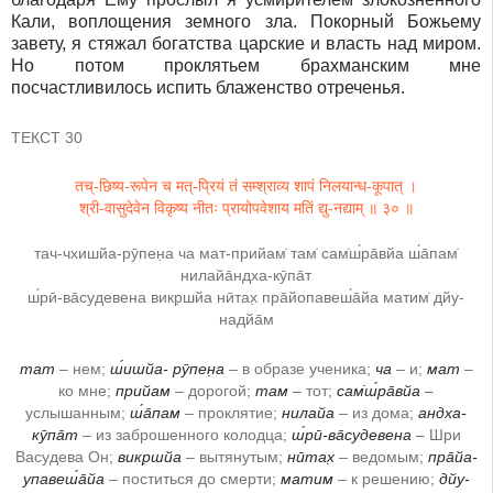
Кали, воплощения земного зла. Покорный Божьему
завету, я стяжал богатства царские и власть над миром.
Но потом проклятьем брахманским мне
посчастливилось испить блаженство отреченья.
ТЕКСТ 30
तच्-छिष्य-रूपेन च मत्-प्रियं तं सम्श्राव्य शापं निलयान्ध-कूपात् ।
श्री-वासुदेवेन विकृष्य नीतः प्रायोपवेशाय मतिं द्यु-नद्याम् ॥ ३० ॥
тач-чхишйа-рӯпен̣а ча мат-прийам̇ там̇ сам̇ш́ра̄вйа ш́а̄пам̇
нилайа̄ндха-кӯпа̄т
ш́рӣ-ва̄судевена викр̣шйа нӣтах̣ пра̄йопавеш́а̄йа матим̇ дйу-
надйа̄м
тат
– нем;
ш́ишйа- рӯпен̣а
– в образе ученика;
ча
– и;
мат
–
ко мне;
прийам
– дорогой;
там
– тот;
сам̇ш́ра̄вйа
–
услышанным;
ш́а̄пам
– проклятие;
нилайа
– из дома;
андха-
кӯпа̄т
– из заброшенного колодца;
ш́рӣ-ва̄судевена
– Шри
Васудева Он;
викр̣шйа
– вытянутым;
нӣтах̣
– ведомым;
пра̄йа-
упавеш́а̄йа
– поститься до смерти;
матим
– к решению;
дйу-