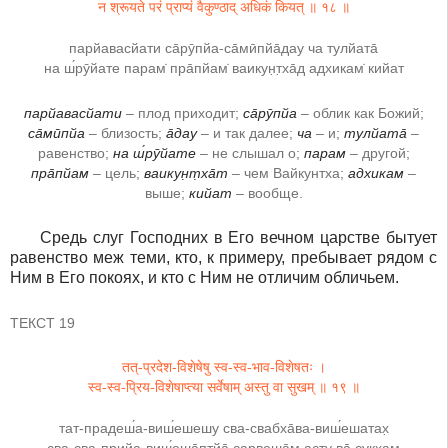
न श्रूयते परं प्राप्यं वैकुण्ठाद् अधिकं कियत् ॥ १८ ॥
парйавасйати са̄рӯпйа-са̄мӣпйа̄дау ча тулйата̄
на ш́рӯйате парам̇ пра̄пйам̇ ваикун̣т̣ха̄д адхикам̇ кийат
парйавасйати
– плод приходит;
са̄рӯпйа
– облик как Божий;
са̄мӣпйа
– близость;
а̄дау
– и так далее;
ча
– и;
тулйата̄
–
равенство;
на ш́рӯйате
– не слышал о;
парам
– другой;
пра̄пйам
– цель;
ваикун̣т̣ха̄т
– чем Вайкунтха;
адхикам
–
выше;
кийат
– вообще.
Средь слуг Господних в Его вечном царстве бытует
равенство меж теми, кто, к примеру, пребывает рядом с
Ним в Его покоях, и кто с Ним не отличим обличьем.
ТЕКСТ 19
तत्-प्रदेश-विशेषेषु स्व-स्व-भाव-विशेषतः ।
स्व-स्व-प्रिय-विशेषाप्त्या सर्वेषाम् अस्तु वा सुखम् ॥ १९ ॥
тат-прадеш́а-виш́ешешу сва-свабха̄ва-виш́ешатах̣