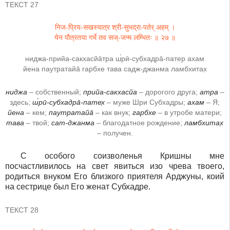
ТЕКСТ 27
निज-प्रिय-सखस्यात्र श्री-सुभद्रा-पतेर् अहम् ।
येन पौत्रतया गर्भे तव सज्-जन्म लम्भितः ॥ २७ ॥
ниджа-прийа-сакхасйа̄тра ш́рӣ-субхадра̄-патер ахам
йена паутратайа̄ гарбхе тава садж-джанма ламбхитах̣
ниджа
– собственный;
прийа-сакхасйа
– дорогого друга;
атра
–
здесь;
ш́рӣ-субхадра̄-патех̣
– муже Шри Субхадры;
ахам
– Я;
йена
– кем;
паутратайа̄
– как внук;
гарбхе
– в утробе матери;
тава
– твой;
сат-джанма
– благодатное рождение;
ламбхитах̣
– получен.
С особого соизволенья Кришны мне
посчастливилось на свет явиться изо чрева твоего,
родиться внуком Его близкого приятеля Арджуны, коий
на сестрице был Его женат Субхадре.
ТЕКСТ 28