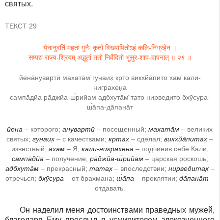
святых.
ТЕКСТ 29
येनानुवर्ति महतां गुनैः कृतो विख्यापितोऽहं कलि-निग्रहेन ।
सम्पद्य राज्य-श्रियम् अद्भुतां ततो निर्वेदितो भूसुर-शाप-दापनात् ॥ २९ ॥
йена̄нувартӣ махата̄м̇ гун̣аих̣ кр̣то викхйа̄пито хам̇ кали-
ниграхен̣а
сампа̄дйа ра̄джйа-ш́рийам адбхута̄м̇ тато нирведито бхӯсура-
ш́а̄па-да̄пана̄т
йена
– которого;
анувартӣ
– посещенный;
махата̄м
– великих
святых;
гун̣аих̣
– с качествами;
кр̣тах̣
– сделал;
викхйа̄питах̣
–
известный;
ахам
– Я;
кали-ниграхен̣а
– подчинив себе Кали;
сампа̄дйа
– получение;
ра̄джйа-ш́рийам
– царская роскошь;
адбхута̄м
– прекрасный;
татах̣
– впоследствии;
нирведитах̣
–
отречься;
бхӯсура
– от брахмана;
ш́а̄па
– проклятии;
да̄пана̄т
–
отдавать.
Он наделил меня достоинствами праведных мужей,
благодаря Ему прослыл я усмирителем злокозненного