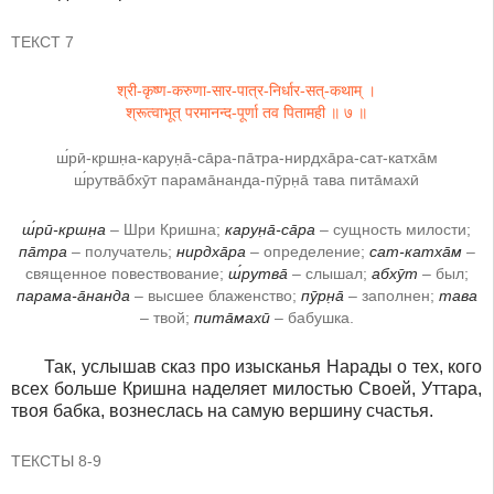
ТЕКСТ 7
श्री-कृष्ण-करुणा-सार-पात्र-निर्धार-सत्-कथाम् ।
श्रूत्वाभूत् परमानन्द-पूर्णा तव पितामही ॥ ७ ॥
ш́рӣ-кр̣шн̣а-карун̣а̄-са̄ра-па̄тра-нирдха̄ра-сат-катха̄м
ш́рутва̄бхӯт парама̄нанда-пӯрн̣а̄ тава пита̄махӣ
ш́рӣ-кр̣шн̣а
– Шри Кришна;
карун̣а̄-са̄ра
– сущность милости;
па̄тра
– получатель;
нирдха̄ра
– определение;
сат-катха̄м
–
священное повествование;
ш́рутва̄
– слышал;
абхӯт
– был;
парама-а̄нанда
– высшее блаженство;
пӯрн̣а̄
– заполнен;
тава
– твой;
пита̄махӣ
– бабушка.
Так, услышав сказ про изысканья Нарады о тех, кого
всех больше Кришна наделяет милостью Своей, Уттара,
твоя бабка, вознеслась на самую вершину счастья.
ТЕКСТЫ 8-9