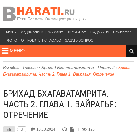
КНИГИ
АУДИОКНИГИ
МАГАЗИН
IN ENGLISH
ПОДКАСТЫ
ПЕСЕННИК
ФОТО
О ПРОЕКТЕ
СПАСИБО
ЗАДАТЬ ВОПРОС
МЕНЮ
/
Брихад Бхагаватамрита - Часть 2
/
Вы здесь:
Главная
Брихад
Бхагаватамрита. Часть 2. Глава 1. Вайрагья: Отречение
БРИХАД БХАГАВАТАМРИТА.
ЧАСТЬ 2. ГЛАВА 1. ВАЙРАГЬЯ:
ОТРЕЧЕНИЕ
0
10.10.2024
126