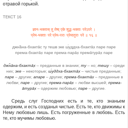
отравой горькой.
ТЕКСТ 16
ज्ञान-भक्तास् तु तेष्व् एके शुद्ध-भक्ताः परेऽपरे ।
प्रेम-भक्ताः परे प्रेम-पराः प्रेमातुराः परे ॥ १६ ॥
джн̃а̄на-бхакта̄с ту тешв эке ш́уддха-бхакта̄х̣ паре паре
према-бхакта̄х̣ паре према-пара̄х̣ према̄тура̄х̣ паре
джн̃а̄на-бхакта̄х̣
– преданные в знании;
ту
– но;
тешу
– среди
них;
эке
– некоторые;
ш́уддха-бхакта̄х̣
– чистые преданные;
паре
– другие;
апаре
– другие;
према-бхакта̄х̣
– преданные в
любви;
паре
– другие;
према-пара̄х̣
– любви высшей;
према-
а̄тура̄х̣
– одержим любовью;
паре
– другие.
Средь слуг Господних есть и те, кто знаньем
одержим, и есть созданья чистые. Есть те, кто движимы к
Нему любовью лишь. Есть погруженные в любовь. Есть
те, кто мучимы любовью.