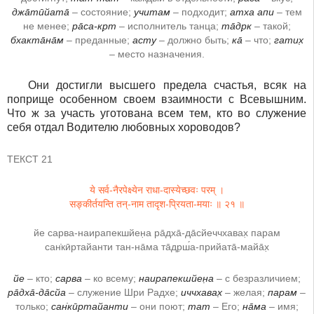
джа̄тӣйата̄
– состояние;
учитам
– подходит;
атха апи
– тем
не менее;
ра̄са-кр̣т
– исполнитель танца;
та̄др̣к
– такой;
бхакта̄на̄м
– преданные;
асту
– должно быть;
ка̄
– что;
гатих̣
– место назначения.
Они достигли высшего предела счастья, всяк на
поприще особенном своем взаимности с Всевышним.
Что ж за участь уготована всем тем, кто во служение
себя отдал Водителю любовных хороводов?
ТЕКСТ 21
ये सर्व-नैरपेक्ष्येन राधा-दास्येच्छवः परम् ।
सङ्कीर्तयन्ति तन्-नाम तादृश-प्रियता-मयाः ॥ २१ ॥
йе сарва-наирапекшйен̣а ра̄дха̄-да̄сйеччхавах̣ парам
сан̇кӣртайанти тан-на̄ма та̄др̣ш́а-прийата̄-майа̄х̣
йе
– кто;
сарва
– ко всему;
наирапекшйен̣а
– с безразличием;
ра̄дха̄-да̄сйа
– служение Шри Радхе;
иччхавах̣
– желая;
парам
–
только;
сан̇кӣртайанти
– они поют;
тат
– Его;
на̄ма
– имя;