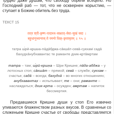
трудно даже душам, что свободу обрели всецело. Но
Господний раб ― тот, что не осквернен корыстию, ―
ступает в Божию обитель без труда.
ТЕКСТ 15
तत्र श्री-कृष्ण-पादाब्ज-साक्षात्-सेवा-सुखं सदा ।
बहुधानुभवन्तस् ते रमन्ते धिक्-कृतामृतम् ॥ १५ ॥
татра ш́рӣ-кр̣шн̣а-па̄да̄бджа-са̄кша̄т-сева̄-сукхам̇ сада̄
бахудха̄нубхавантас те раманте дхик-кр̣та̄мр̣там
татра
– там;
ш́рӣ-кр̣шн̣а
– Шри Кришне;
па̄да-абджа
– у
лотосных стоп;
са̄кша̄т
– прямой;
сева̄
– службе;
сукхам
–
счастье;
сада̄
– всегда;
бахудха̄
– во многих отношениях;
анубхавантах̣
– испытывает;
те
– они;
раманте
–
наслаждаться;
дхик-кр̣та
– осужден;
амр̣там
– напиток
бессмертия.
Предавшиеся Кришне души у стоп Его извечно
упиваются блаженством разных вкусов. В сравненьи со
служеньем Кришне счастье от свободы представляется