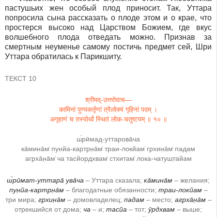
пастушьих жен особый плод приносит. Так, Уттара
попросила сына рассказать о плоде этом и о крае, что
простерся высоко над Царством Божием, где вкус
волшебного плода отведать можно. Признав за
смертным неуменье самому постичь предмет сей, Шри
Уттара обратилась к Парикшиту.
ТЕКСТ 10
श्रीमद्-उत्तरोवाच—
कामिनां पुण्यकर्तृणां त्रैलोक्यं गृहिनां पदम् ।
अगृहाणं च तस्योर्ध्वं स्थितं लोक-चतुष्टयम् ॥ १० ॥
ш́рӣмад-уттарова̄ча
ка̄мина̄м̇ пун̣йа-картр̣н̣а̄м̇ траи-локйам̇ гр̣хин̣а̄м̇ падам
агр̣ха̄н̣а̄м̇ ча тасйордхвам̇ стхитам̇ лока-чатушт̣айам
ш́рӣмат-уттара̄ ува̄ча
– Уттара сказала;
ка̄мина̄м
– желания;
пун̣йа-картр̣н̣а̄м
– благодатные обязанности;
траи-локйам
–
три мира;
гр̣хин̣а̄м
– домовладелец;
падам
– место;
агр̣ха̄н̣а̄м
–
отрекшийся от дома;
ча
– и;
тасйа
– тот;
ӯрдхвам
– выше;