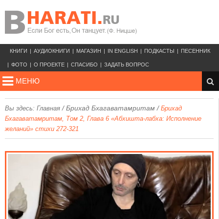
КНИГИ
АУДИОКНИГИ
МАГАЗИН
IN ENGLISH
ПОДКАСТЫ
ПЕСЕННИК
ФОТО
О ПРОЕКТЕ
СПАСИБО
ЗАДАТЬ ВОПРОС
МЕНЮ
/
Брихад Бхагаватамритам
/
Вы здесь:
Главная
Брихад
Бхагаватамритам, Том 2, Глава 6 «Абхишта-лабха: Исполнение
желаний» стихи 272-321