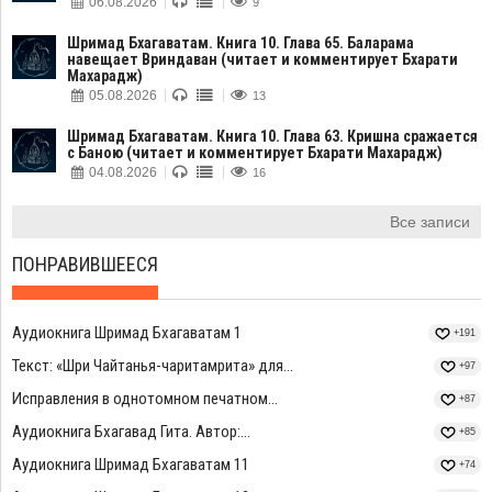
06.08.2026
9
Шримад Бхагаватам. Книга 10. Глава 65. Баларама
навещает Вриндаван (читает и комментирует Бхарати
Махарадж)
05.08.2026
13
Шримад Бхагаватам. Книга 10. Глава 63. Кришна сражается
с Баною (читает и комментирует Бхарати Махарадж)
04.08.2026
16
Все записи
ПОНРАВИВШЕЕСЯ
Аудиокнига Шримад Бхагаватам 1
+191
Текст: «Шри Чайтанья-чаритамрита» для...
+97
Исправления в однотомном печатном...
+87
Аудиокнига Бхагавад Гита. Автор:...
+85
Аудиокнига Шримад Бхагаватам 11
+74