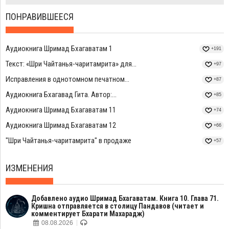
ПОНРАВИВШЕЕСЯ
Аудиокнига Шримад Бхагаватам 1
+191
Текст: «Шри Чайтанья-чаритамрита» для...
+97
Исправления в однотомном печатном...
+87
Аудиокнига Бхагавад Гита. Автор:...
+85
Аудиокнига Шримад Бхагаватам 11
+74
Аудиокнига Шримад Бхагаватам 12
+66
"Шри Чайтанья-чаритамрита" в продаже
+57
ИЗМЕНЕНИЯ
Добавлено аудио Шримад Бхагаватам. Книга 10. Глава 71.
Кришна отправляется в столицу Пандавов (читает и
комментирует Бхарати Махарадж)
08.08.2026