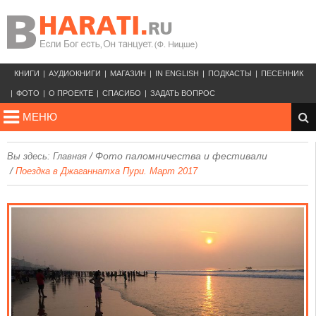
КНИГИ
АУДИОКНИГИ
МАГАЗИН
IN ENGLISH
ПОДКАСТЫ
ПЕСЕННИК
ФОТО
О ПРОЕКТЕ
СПАСИБО
ЗАДАТЬ ВОПРОС
МЕНЮ
/
Фото паломничества и фестивали
Вы здесь:
Главная
/
Поездка в Джаганнатха Пури. Март 2017