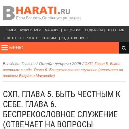
КНИГИ
АУДИОКНИГИ
МАГАЗИН
IN ENGLISH
ПОДКАСТЫ
ПЕСЕННИК
ФОТО
О ПРОЕКТЕ
СПАСИБО
ЗАДАТЬ ВОПРОС
МЕНЮ
/
Онлайн встречи 2025
/
Вы здесь:
Главная
СХП. Глава 5. Быть
честным к себе. Глава 6. Беспрекословное служение (отвечает на
вопросы Бхарати Махарадж)
СХП. ГЛАВА 5. БЫТЬ ЧЕСТНЫМ К
СЕБЕ. ГЛАВА 6.
БЕСПРЕКОСЛОВНОЕ СЛУЖЕНИЕ
(ОТВЕЧАЕТ НА ВОПРОСЫ