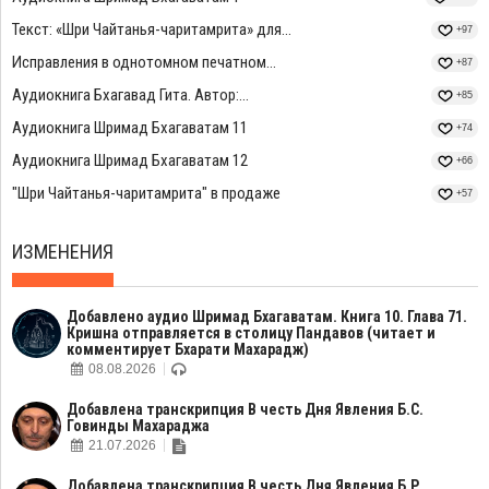
Текст: «Шри Чайтанья-чаритамрита» для...
+97
Исправления в однотомном печатном...
+87
Аудиокнига Бхагавад Гита. Автор:...
+85
Аудиокнига Шримад Бхагаватам 11
+74
Аудиокнига Шримад Бхагаватам 12
+66
"Шри Чайтанья-чаритамрита" в продаже
+57
ИЗМЕНЕНИЯ
Добавлено аудио Шримад Бхагаватам. Книга 10. Глава 71.
Кришна отправляется в столицу Пандавов (читает и
комментирует Бхарати Махарадж)
08.08.2026
Добавлена транскрипция В честь Дня Явления Б.С.
Говинды Махараджа
21.07.2026
Добавлена транскрипция В честь Дня Явления Б.Р.