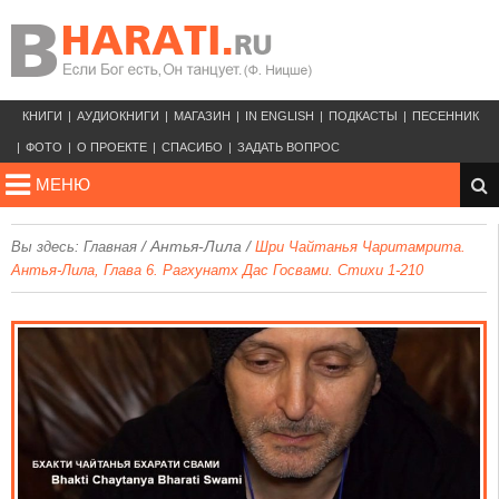
КНИГИ
АУДИОКНИГИ
МАГАЗИН
IN ENGLISH
ПОДКАСТЫ
ПЕСЕННИК
ФОТО
О ПРОЕКТЕ
СПАСИБО
ЗАДАТЬ ВОПРОС
МЕНЮ
/
Антья-Лила
/
Вы здесь:
Главная
Шри Чайтанья Чаритамрита.
Антья-Лила, Глава 6. Рагхунатх Дас Госвами. Стихи 1-210