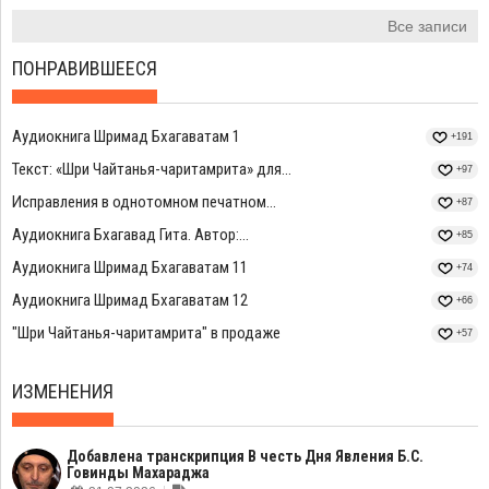
Все записи
ПОНРАВИВШЕЕСЯ
Аудиокнига Шримад Бхагаватам 1
+191
Текст: «Шри Чайтанья-чаритамрита» для...
+97
Исправления в однотомном печатном...
+87
Аудиокнига Бхагавад Гита. Автор:...
+85
Аудиокнига Шримад Бхагаватам 11
+74
Аудиокнига Шримад Бхагаватам 12
+66
"Шри Чайтанья-чаритамрита" в продаже
+57
ИЗМЕНЕНИЯ
Добавлена транскрипция В честь Дня Явления Б.С.
Говинды Махараджа