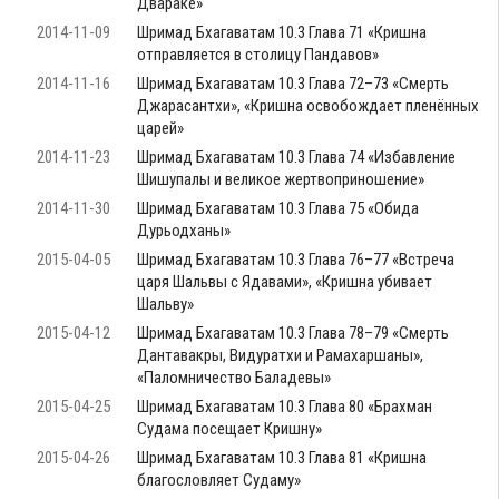
Двараке»
2014-11-09
Шримад Бхагаватам 10.3 Глава 71 «Кришна
отправляется в столицу Пандавов»
2014-11-16
Шримад Бхагаватам 10.3 Глава 72–73 «Смерть
Джарасантхи», «Кришна освобождает пленённых
царей»
2014-11-23
Шримад Бхагаватам 10.3 Глава 74 «Избавление
Шишупалы и великое жертвоприношение»
2014-11-30
Шримад Бхагаватам 10.3 Глава 75 «Обида
Дурьодханы»
2015-04-05
Шримад Бхагаватам 10.3 Глава 76–77 «Встреча
царя Шальвы с Ядавами», «Кришна убивает
Шальву»
2015-04-12
Шримад Бхагаватам 10.3 Глава 78–79 «Смерть
Дантавакры, Видуратхи и Рамахаршаны»,
«Паломничество Баладевы»
2015-04-25
Шримад Бхагаватам 10.3 Глава 80 «Брахман
Судама посещает Кришну»
2015-04-26
Шримад Бхагаватам 10.3 Глава 81 «Кришна
благословляет Судаму»