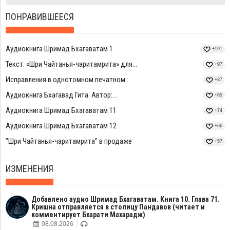
ПОНРАВИВШЕЕСЯ
Аудиокнига Шримад Бхагаватам 1
+191
Текст: «Шри Чайтанья-чаритамрита» для...
+97
Исправления в однотомном печатном...
+87
Аудиокнига Бхагавад Гита. Автор:...
+85
Аудиокнига Шримад Бхагаватам 11
+74
Аудиокнига Шримад Бхагаватам 12
+66
"Шри Чайтанья-чаритамрита" в продаже
+57
ИЗМЕНЕНИЯ
Добавлено аудио Шримад Бхагаватам. Книга 10. Глава 71.
Кришна отправляется в столицу Пандавов (читает и
комментирует Бхарати Махарадж)
08.08.2026