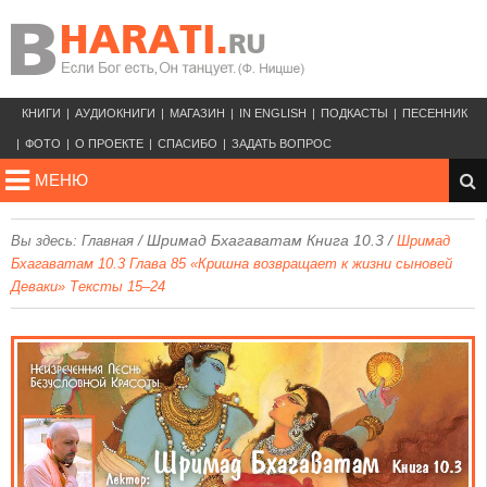
КНИГИ
АУДИОКНИГИ
МАГАЗИН
IN ENGLISH
ПОДКАСТЫ
ПЕСЕННИК
ФОТО
О ПРОЕКТЕ
СПАСИБО
ЗАДАТЬ ВОПРОС
МЕНЮ
/
Шримад Бхагаватам Книга 10.3
/
Вы здесь:
Главная
Шримад
Бхагаватам 10.3 Глава 85 «Кришна возвращает к жизни сыновей
Деваки» Тексты 15–24