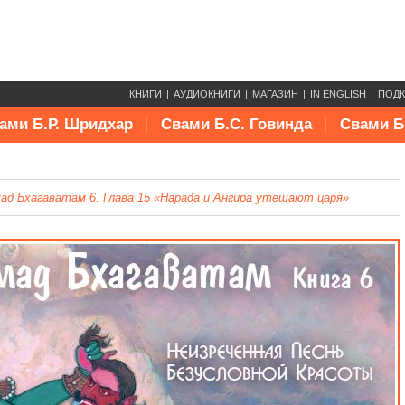
КНИГИ
АУДИОКНИГИ
МАГАЗИН
IN ENGLISH
ПОД
ами Б.Р. Шридхар
Свами Б.С. Говинда
Свами Б
ад Бхагаватам 6. Глава 15 «Нарада и Ангира утешают царя»