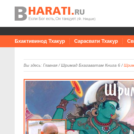
Бхактивинод Тхакур
Сарасвати Тхакур
Св
/
Шримад Бхагаватам Книга 6
/
Вы здесь:
Главная
Шрим