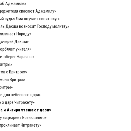
е об Аджамиле»
седержителя спасают Аджамилу»
й судья Яма поучает своих слуг»
ель Дакша возносит Господу молитву»
оклинает Нараду»
 дочерей Дакши»
корбляет учителя»
ие-оберег Нараяны»
Вритры»
гов с Вритрою»
емона Вритры»
Вритры»
ие для небесного царя»
 о царе Читракету»
да и Ангира утешают царя»
ту лицезреет Всевышнего»
 проклинает Читракету»