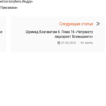
нётся погубить Индру»
о Пумсавана»
Следующая статья
ре
Шримад Бхагаватам 6. Глава 16 «Читракету
лицезреет Всевышнего»
07.05.2015
От
admin