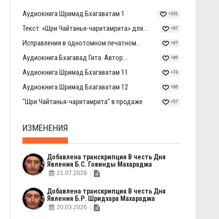
Аудиокнига Шримад Бхагаватам 1
+191
Текст: «Шри Чайтанья-чаритамрита» для...
+97
Исправления в однотомном печатном...
+87
Аудиокнига Бхагавад Гита. Автор:...
+85
Аудиокнига Шримад Бхагаватам 11
+74
Аудиокнига Шримад Бхагаватам 12
+66
"Шри Чайтанья-чаритамрита" в продаже
+57
ИЗМЕНЕНИЯ
Добавлена транскрипция В честь Дня
Явления Б.С. Говинды Махараджа
21.07.2026
Добавлена транскрипция В честь Дня
Явления Б.Р. Шридхара Махараджа
20.03.2026