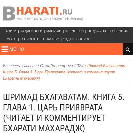
КНИГИ
АУДИОКНИГИ
МАГАЗИН
IN ENGLISH
ПОДКАСТЫ
ПЕСЕННИК
ФОТО
О ПРОЕКТЕ
СПАСИБО
ЗАДАТЬ ВОПРОС
МЕНЮ
/
Онлайн встречи 2024
/
Вы здесь:
Главная
Шримад Бхагаватам.
Книга 5. Глава 1. Царь Прияврата (читает и комментирует
Бхарати Махарадж)
ШРИМАД БХАГАВАТАМ. КНИГА 5.
ГЛАВА 1. ЦАРЬ ПРИЯВРАТА
(ЧИТАЕТ И КОММЕНТИРУЕТ
БХАРАТИ МАХАРАДЖ)