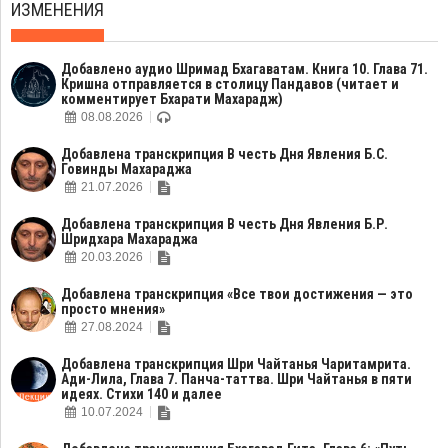
ИЗМЕНЕНИЯ
Добавлено аудио Шримад Бхагаватам. Книга 10. Глава 71.
Кришна отправляется в столицу Пандавов (читает и
комментирует Бхарати Махарадж)
08.08.2026
Добавлена транскрипция В честь Дня Явления Б.С.
Говинды Махараджа
21.07.2026
Добавлена транскрипция В честь Дня Явления Б.Р.
Шридхара Махараджа
20.03.2026
Добавлена транскрипция «Все твои достижения — это
просто мнения»
27.08.2024
Добавлена транскрипция Шри Чайтанья Чаритамрита.
Ади-Лила, Глава 7. Панча-таттва. Шри Чайтанья в пяти
идеях. Стихи 140 и далее
10.07.2024