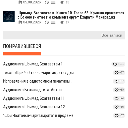
05.08.2026
15
Шримад Бхагаватам. Книга 10. Глава 63. Кришна сражается
с Баною (читает и комментирует Бхарати Махарадж)
04.08.2026
17
Все записи
ПОНРАВИВШЕЕСЯ
Аудиокнига Шримад Бхагаватам 1
+191
Текст: «Шри Чайтанья-чаритамрита» для...
+97
Исправления в однотомном печатном...
+87
Аудиокнига Бхагавад Гита. Автор:...
+85
Аудиокнига Шримад Бхагаватам 11
+74
Аудиокнига Шримад Бхагаватам 12
+66
"Шри Чайтанья-чаритамрита" в продаже
+57