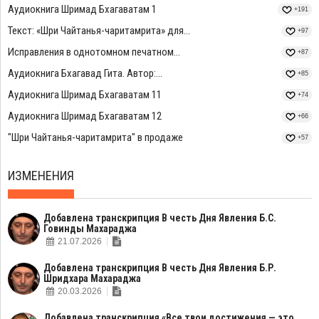
Аудиокнига Шримад Бхагаватам 1
+191
Текст: «Шри Чайтанья-чаритамрита» для...
+97
Исправления в однотомном печатном...
+87
Аудиокнига Бхагавад Гита. Автор:...
+85
Аудиокнига Шримад Бхагаватам 11
+74
Аудиокнига Шримад Бхагаватам 12
+66
"Шри Чайтанья-чаритамрита" в продаже
+57
ИЗМЕНЕНИЯ
Добавлена транскрипция В честь Дня Явления Б.С.
Говинды Махараджа
21.07.2026
Добавлена транскрипция В честь Дня Явления Б.Р.
Шридхара Махараджа
20.03.2026
Добавлена транскрипция «Все твои достижения — это