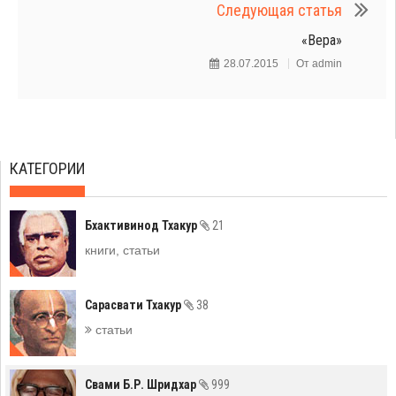
Следующая статья
«Вера»
28.07.2015
От
admin
КАТЕГОРИИ
Бхактивинод Тхакур
21
книги, статьи
Сарасвати Тхакур
38
статьи
Свами Б.Р. Шридхар
999