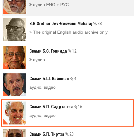
аудио ENG + РУС
B.R.Sridhar Dev-Goswami Maharaj
38
The original English audio archive only
Свами Б.С. Говинда
12
аудио
Свами Б.Ш. Вайшнав
4
аудио, видео
Свами Б.П. Сиддханти
16
аудио, видео
Свами Б.П. Тиртха
20