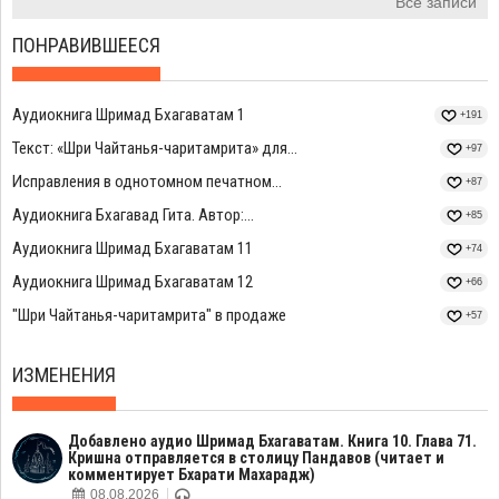
Все записи
ПОНРАВИВШЕЕСЯ
Аудиокнига Шримад Бхагаватам 1
+191
Текст: «Шри Чайтанья-чаритамрита» для...
+97
Исправления в однотомном печатном...
+87
Аудиокнига Бхагавад Гита. Автор:...
+85
Аудиокнига Шримад Бхагаватам 11
+74
Аудиокнига Шримад Бхагаватам 12
+66
"Шри Чайтанья-чаритамрита" в продаже
+57
ИЗМЕНЕНИЯ
Добавлено аудио Шримад Бхагаватам. Книга 10. Глава 71.
Кришна отправляется в столицу Пандавов (читает и
комментирует Бхарати Махарадж)
08.08.2026