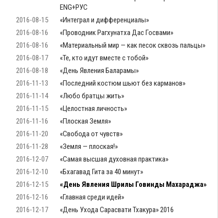
ENG+РУС
2016-08-15
«Интеграл и дифференциалы»
2016-08-16
«Проводник Рагхунатха Дас Госвами»
2016-08-16
«Материальный мир — как песок сквозь пальцы»
2016-08-17
«Те, кто идут вместе с тобой»
2016-08-18
«День Явления Баларамы»
2016-11-13
«Последний костюм шьют без карманов»
2016-11-14
«Любо братцы жить»
2016-11-15
«Целостная личность»
2016-11-16
«Плоская Земля»
2016-11-20
«Свобода от чувств»
2016-11-28
«Земля — плоская!»
2016-12-07
«Самая высшая духовная практика»
2016-12-10
«Бхагавад Гита за 40 минут»
2016-12-15
«День Явления Шрилы Говинды Махараджа»
2016-12-16
«Главная среди идей»
2016-12-17
«День Ухода Сарасвати Тхакура» 2016