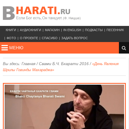
КНИГИ
АУДИОКНИГИ
МАГАЗИН
IN ENGLISH
ПОДКАСТЫ
ПЕСЕННИК
ФОТО
О ПРОЕКТЕ
СПАСИБО
ЗАДАТЬ ВОПРОС
МЕНЮ
/
Свами Б.Ч. Бхарати 2016
/
Вы здесь:
Главная
«День Явления
Шрилы Говинды Махараджа»