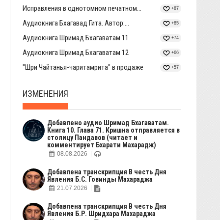
Исправления в однотомном печатном...
+87
Аудиокнига Бхагавад Гита. Автор:...
+85
Аудиокнига Шримад Бхагаватам 11
+74
Аудиокнига Шримад Бхагаватам 12
+66
"Шри Чайтанья-чаритамрита" в продаже
+57
ИЗМЕНЕНИЯ
Добавлено аудио Шримад Бхагаватам.
Книга 10. Глава 71. Кришна отправляется в
столицу Пандавов (читает и
комментирует Бхарати Махарадж)
08.08.2026
Добавлена транскрипция В честь Дня
Явления Б.С. Говинды Махараджа
21.07.2026
Добавлена транскрипция В честь Дня
Явления Б.Р. Шридхара Махараджа