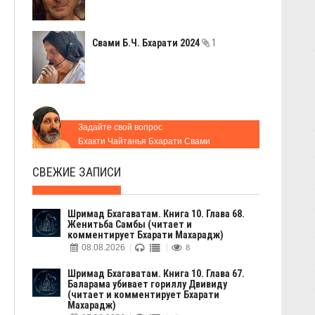
Свами Б.Ч. Бхарати 2024
1
Задайте свой вопрос
Бхакти Чайтанья Бхарати Свами
СВЕЖИЕ ЗАПИСИ
Шримад Бхагаватам. Книга 10. Глава 68.
Женитьба Самбы (читает и
комментирует Бхарати Махарадж)
08.08.2026
8
Шримад Бхагаватам. Книга 10. Глава 67.
Баларама убивает гориллу Двивиду
(читает и комментирует Бхарати
Махарадж)