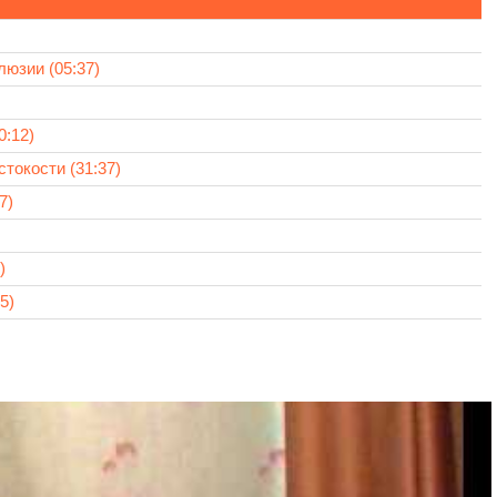
юзии (05:37)
0:12)
токости (31:37)
7)
)
5)