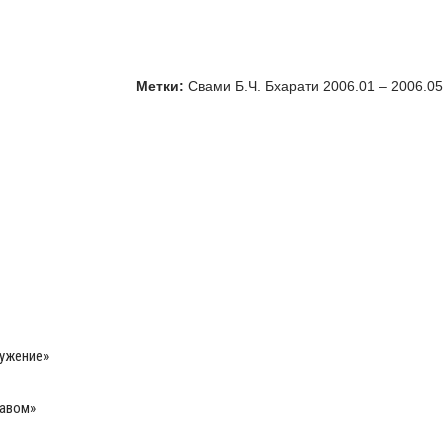
Метки:
Свами Б.Ч. Бхарати 2006.01 – 2006.05
лужение»
равом»