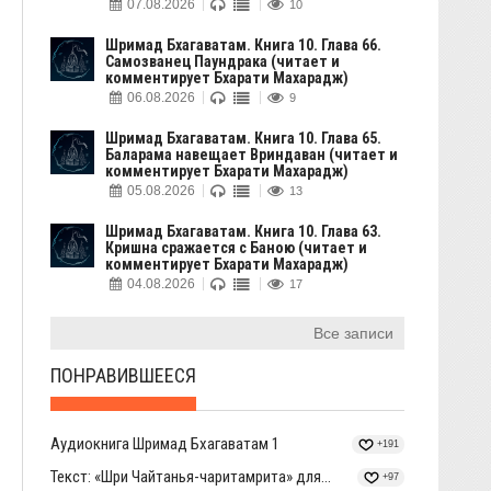
07.08.2026
10
Шримад Бхагаватам. Книга 10. Глава 66.
Самозванец Паундрака (читает и
комментирует Бхарати Махарадж)
06.08.2026
9
Шримад Бхагаватам. Книга 10. Глава 65.
Баларама навещает Вриндаван (читает и
комментирует Бхарати Махарадж)
05.08.2026
13
Шримад Бхагаватам. Книга 10. Глава 63.
Кришна сражается с Баною (читает и
комментирует Бхарати Махарадж)
04.08.2026
17
Все записи
ПОНРАВИВШЕЕСЯ
Аудиокнига Шримад Бхагаватам 1
+191
Текст: «Шри Чайтанья-чаритамрита» для...
+97