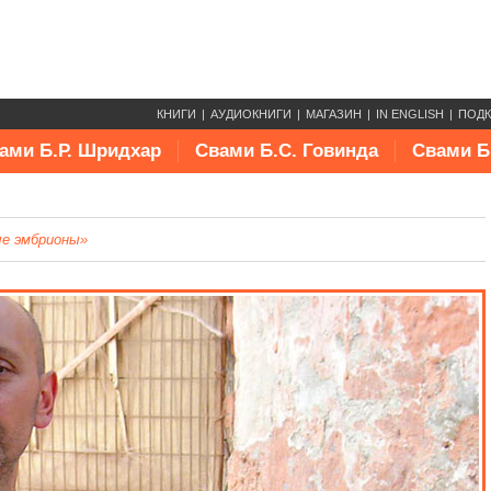
КНИГИ
АУДИОКНИГИ
МАГАЗИН
IN ENGLISH
ПОД
ами Б.Р. Шридхар
Свами Б.С. Говинда
Свами Б
е эмбрионы»