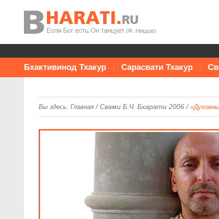
Бхактивинод Тхакур
Сарасвати Тхакур
Св
/
Свами Б.Ч. Бхарати 2006
/
Вы здесь:
Главная
«Духовны