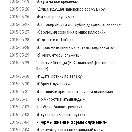
2015-04-19
«Слуга на все времена»
2015-05-26
«Душа, идущая наперекор всему миру»
2015-05-26
«Идея неразрушима»
2015-05-27
«От поверхности до глубин духовного знания»
2015-05-27
«Эволюция сознания в мире иллюзий»
2015-05-28
«О долге и о Любви»
2015-05-28
«О положительных качествах преданного»
2015-05-29
«Я живу, чтобы служить»
2015-05-29
Частные беседы (Вайшнавский фестиваль в
Киеве)
2015-05-30
«Ищите Истину по запаху»
2015-05-30
«Образ Служения»
2015-05-31
«Параллели христианства и вайшнавизма»
2015-05-31
«По милости Нитьянанды»
2015-07-03
«Любовь бывает разная»
2015-07-03
«Служение 24 часа в сутки»
2015-07-04
«Формы жизни и формы служения»
2015-07-04
«Низвергнутые в материальный мир»