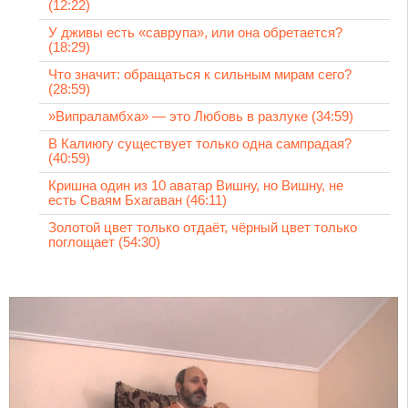
(12:22)
У дживы есть «саврупа», или она обретается?
(18:29)
Что значит: обращаться к сильным мирам сего?
(28:59)
»Випраламбха» — это Любовь в разлуке (34:59)
В Калиюгу существует только одна сампрадая?
(40:59)
Кришна один из 10 аватар Вишну, но Вишну, не
есть Сваям Бхагаван (46:11)
Золотой цвет только отдаёт, чёрный цвет только
поглощает (54:30)