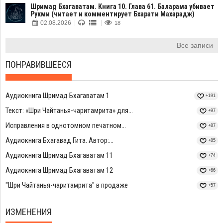
Шримад Бхагаватам. Книга 10. Глава 61. Баларама убивает
Рукми (читает и комментирует Бхарати Махарадж)
02.08.2026
18
Все записи
ПОНРАВИВШЕЕСЯ
Аудиокнига Шримад Бхагаватам 1
+191
Текст: «Шри Чайтанья-чаритамрита» для...
+97
Исправления в однотомном печатном...
+87
Аудиокнига Бхагавад Гита. Автор:...
+85
Аудиокнига Шримад Бхагаватам 11
+74
Аудиокнига Шримад Бхагаватам 12
+66
"Шри Чайтанья-чаритамрита" в продаже
+57
ИЗМЕНЕНИЯ