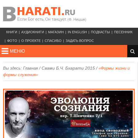
КНИГИ
АУДИОКНИГИ
МАГАЗИН
IN ENGLISH
ПОДКАСТЫ
ПЕСЕННИК
ФОТО
О ПРОЕКТЕ
СПАСИБО
ЗАДАТЬ ВОПРОС
МЕНЮ
/
Свами Б.Ч. Бхарати 2015
/
Вы здесь:
Главная
«Формы жизни и
формы служения»