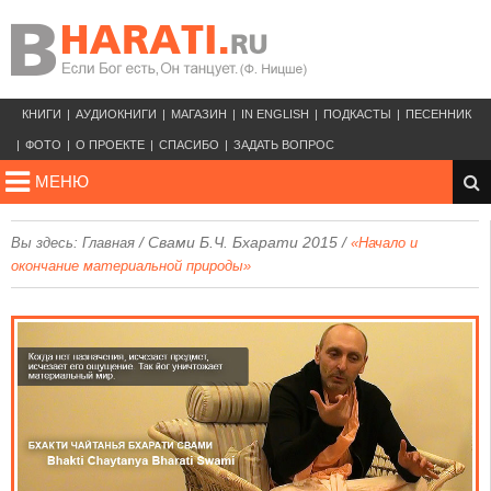
КНИГИ
АУДИОКНИГИ
МАГАЗИН
IN ENGLISH
ПОДКАСТЫ
ПЕСЕННИК
ФОТО
О ПРОЕКТЕ
СПАСИБО
ЗАДАТЬ ВОПРОС
МЕНЮ
/
Свами Б.Ч. Бхарати 2015
/
Вы здесь:
Главная
«Начало и
окончание материальной природы»