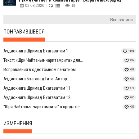
Рукми (читает и комментирует Бхарати Махарадж)
02.08.2026
19
Все записи
ПОНРАВИВШЕЕСЯ
Аудиокнига Шримад Бхагаватам 1
+191
Текст: «Шри Чайтанья-чаритамрита» для...
+97
Исправления в однотомном печатном...
+87
Аудиокнига Бхагавад Гита. Автор:...
+85
Аудиокнига Шримад Бхагаватам 11
+74
Аудиокнига Шримад Бхагаватам 12
+66
"Шри Чайтанья-чаритамрита" в продаже
+57
ИЗМЕНЕНИЯ