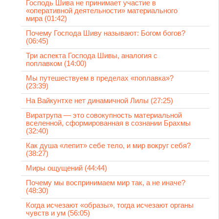
Господь Шива не принимает участие в
«оперативной деятельности» материального
мира (01:42)
Почему Господа Шиву называют: Богом богов?
(06:45)
Три аспекта Господа Шивы, аналогия с
поплавком (14:00)
Мы путешествуем в пределах «поплавка»?
(23:39)
На Вайкунтхе нет динамичной Лилы (27:25)
Виратрупа — это совокупность материальной
вселенной, сформированная в сознании Брахмы
(32:40)
Как душа «лепит» себе тело, и мир вокруг себя?
(38:27)
Миры ощущений (44:44)
Почему мы воспринимаем мир так, а не иначе?
(48:30)
Когда исчезают «образы», тогда исчезают органы
чувств и ум (56:05)