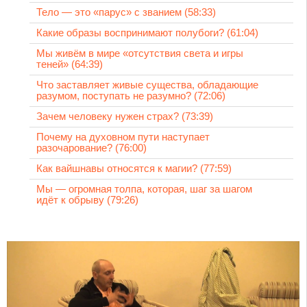
Тело — это «парус» с званием (58:33)
Какие образы воспринимают полубоги? (61:04)
Мы живём в мире «отсутствия света и игры
теней» (64:39)
Что заставляет живые существа, обладающие
разумом, поступать не разумно? (72:06)
Зачем человеку нужен страх? (73:39)
Почему на духовном пути наступает
разочарование? (76:00)
Как вайшнавы относятся к магии? (77:59)
Мы — огромная толпа, которая, шаг за шагом
идёт к обрыву (79:26)