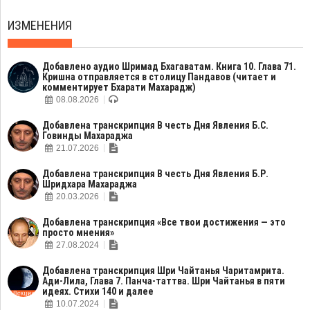
ИЗМЕНЕНИЯ
Добавлено аудио Шримад Бхагаватам. Книга 10. Глава 71.
Кришна отправляется в столицу Пандавов (читает и
комментирует Бхарати Махарадж)
08.08.2026
Добавлена транскрипция В честь Дня Явления Б.С.
Говинды Махараджа
21.07.2026
Добавлена транскрипция В честь Дня Явления Б.Р.
Шридхара Махараджа
20.03.2026
Добавлена транскрипция «Все твои достижения — это
просто мнения»
27.08.2024
Добавлена транскрипция Шри Чайтанья Чаритамрита.
Ади-Лила, Глава 7. Панча-таттва. Шри Чайтанья в пяти
идеях. Стихи 140 и далее
10.07.2024