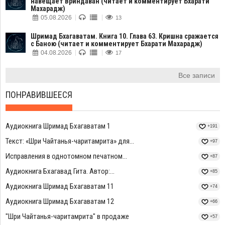
навещает Вриндаван (читает и комментирует Бхарати
Махарадж)
05.08.2026
13
Шримад Бхагаватам. Книга 10. Глава 63. Кришна сражается
с Баною (читает и комментирует Бхарати Махарадж)
04.08.2026
17
Все записи
ПОНРАВИВШЕЕСЯ
Аудиокнига Шримад Бхагаватам 1
+191
Текст: «Шри Чайтанья-чаритамрита» для...
+97
Исправления в однотомном печатном...
+87
Аудиокнига Бхагавад Гита. Автор:...
+85
Аудиокнига Шримад Бхагаватам 11
+74
Аудиокнига Шримад Бхагаватам 12
+66
"Шри Чайтанья-чаритамрита" в продаже
+57