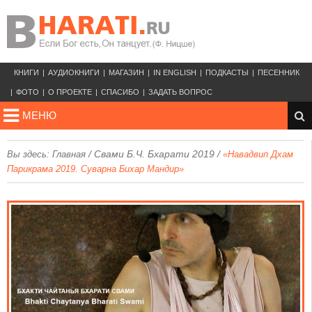
КНИГИ
АУДИОКНИГИ
МАГАЗИН
IN ENGLISH
ПОДКАСТЫ
ПЕСЕННИК
ФОТО
О ПРОЕКТЕ
СПАСИБО
ЗАДАТЬ ВОПРОС
МЕНЮ
/
Свами Б.Ч. Бхарати 2019
/
Вы здесь:
Главная
«Навадвип Дхам
Парикрама 2019. Суварна Бихар Мандир»