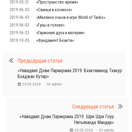
2019-03-31
«Пространство-время»
2019-06-02
«Свиньи в космосе»
2019-06-03
«Миллион очков в игре World of Tanks»
2019-06-03
«Гуны в голове»
2019-06-23
«Гармония духа и материи»
2019-10-05
«Фундамент Бхакти»
Предыдущая статья
«Навадвип Дхам Парикрама 2019. Бхактивинод Тхакур
Бхаджан Кутир»
23.05.2019
От
admin
Следующая статья
«Навадвип Дхам Парикрама 2019. Шри Шри Гоур
Нитьянанда Мандир»
23.05.2019
От
admin