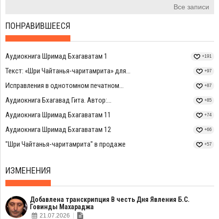
Все записи
ПОНРАВИВШЕЕСЯ
Аудиокнига Шримад Бхагаватам 1
+191
Текст: «Шри Чайтанья-чаритамрита» для...
+97
Исправления в однотомном печатном...
+87
Аудиокнига Бхагавад Гита. Автор:...
+85
Аудиокнига Шримад Бхагаватам 11
+74
Аудиокнига Шримад Бхагаватам 12
+66
"Шри Чайтанья-чаритамрита" в продаже
+57
ИЗМЕНЕНИЯ
Добавлена транскрипция В честь Дня Явления Б.С.
Говинды Махараджа
21.07.2026