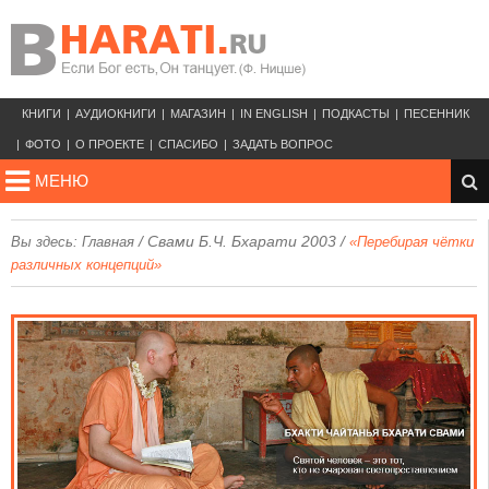
КНИГИ
АУДИОКНИГИ
МАГАЗИН
IN ENGLISH
ПОДКАСТЫ
ПЕСЕННИК
ФОТО
О ПРОЕКТЕ
СПАСИБО
ЗАДАТЬ ВОПРОС
МЕНЮ
/
Свами Б.Ч. Бхарати 2003
/
Вы здесь:
Главная
«Перебирая чётки
различных концепций»