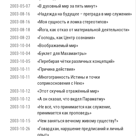
2003-05-07
«В духовный мир за пять минут»
2003-08-16
«Надежда на будущее – преграда в мир служения»
2003-08-16
«Моя сущность и ломка стереотипов»
2003-08-18
«Йога, как отказ от материальной деятельности»
2003-08-23
«Господь, как Центр сознания»
2003-10-04
«Воображаемый мир»
2003-10-04
«Буклет для Махамантры»
2003-10-05
«Перебирая чётки различных концепций»
2003-10-11
«Причина действия»
2003-10-11
«Многогранность Истины и точки
соприкосновения с Нею»
2003-10-12
«Этот скучный отражённый мир»
2003-10-12
«А он сказал, что видел Параматму»
2003-10-13
«Не всё, что принимается как служение,
принимается как проповедь»
2003-10-15
«Чем заняться вечному живому существу?»
2003-10-26
«Говардхан, нарушение предписаний и личный
опыт»