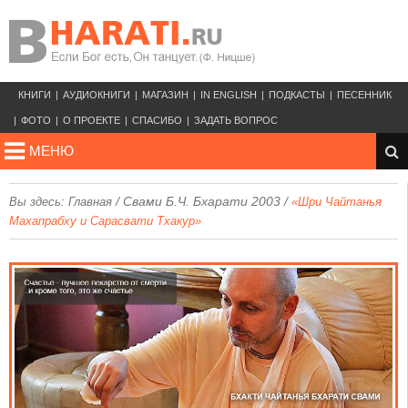
КНИГИ
АУДИОКНИГИ
МАГАЗИН
IN ENGLISH
ПОДКАСТЫ
ПЕСЕННИК
ФОТО
О ПРОЕКТЕ
СПАСИБО
ЗАДАТЬ ВОПРОС
МЕНЮ
/
Свами Б.Ч. Бхарати 2003
/
Вы здесь:
Главная
«Шри Чайтанья
Махапрабху и Сарасвати Тхакур»