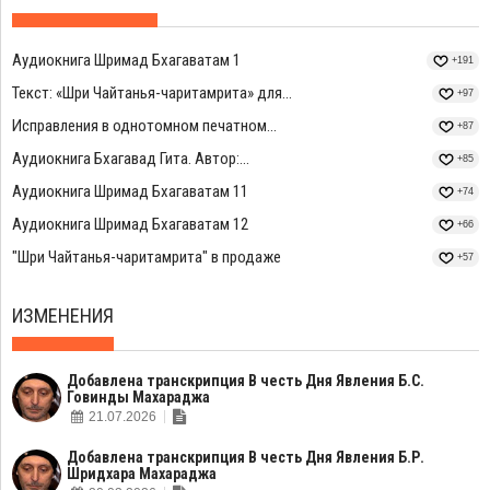
Аудиокнига Шримад Бхагаватам 1
+191
Текст: «Шри Чайтанья-чаритамрита» для...
+97
Исправления в однотомном печатном...
+87
Аудиокнига Бхагавад Гита. Автор:...
+85
Аудиокнига Шримад Бхагаватам 11
+74
Аудиокнига Шримад Бхагаватам 12
+66
"Шри Чайтанья-чаритамрита" в продаже
+57
ИЗМЕНЕНИЯ
Добавлена транскрипция В честь Дня Явления Б.С.
Говинды Махараджа
21.07.2026
Добавлена транскрипция В честь Дня Явления Б.Р.
Шридхара Махараджа