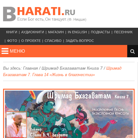
КНИГИ
АУДИОКНИГИ
МАГАЗИН
IN ENGLISH
ПОДКАСТЫ
ПЕСЕННИК
ФОТО
О ПРОЕКТЕ
СПАСИБО
ЗАДАТЬ ВОПРОС
МЕНЮ
/
Шримад Бхагаватам Книга 7
/
Вы здесь:
Главная
Шримад
Бхагаватам 7. Глава 14 «Жизнь в благочестии»