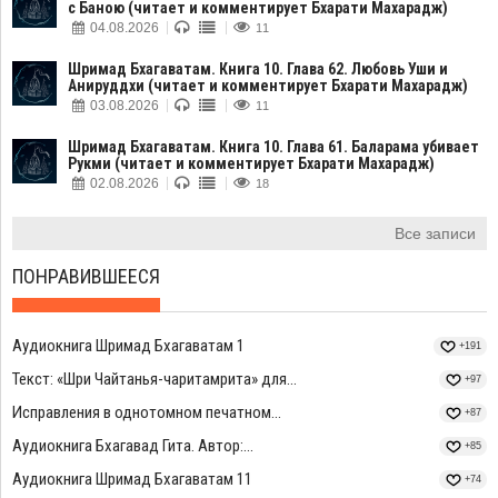
с Баною (читает и комментирует Бхарати Махарадж)
04.08.2026
11
Шримад Бхагаватам. Книга 10. Глава 62. Любовь Уши и
Анируддхи (читает и комментирует Бхарати Махарадж)
03.08.2026
11
Шримад Бхагаватам. Книга 10. Глава 61. Баларама убивает
Рукми (читает и комментирует Бхарати Махарадж)
02.08.2026
18
Все записи
ПОНРАВИВШЕЕСЯ
Аудиокнига Шримад Бхагаватам 1
+191
Текст: «Шри Чайтанья-чаритамрита» для...
+97
Исправления в однотомном печатном...
+87
Аудиокнига Бхагавад Гита. Автор:...
+85
Аудиокнига Шримад Бхагаватам 11
+74