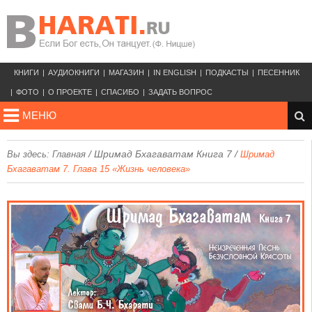
КНИГИ
АУДИОКНИГИ
МАГАЗИН
IN ENGLISH
ПОДКАСТЫ
ПЕСЕННИК
ФОТО
О ПРОЕКТЕ
СПАСИБО
ЗАДАТЬ ВОПРОС
МЕНЮ
/
Шримад Бхагаватам Книга 7
/
Вы здесь:
Главная
Шримад
Бхагаватам 7. Глава 15 «Жизнь человека»