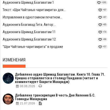
Аудиокнига Шримад Бхагаватам 1
+191
Текст: «Шри Чайтанья-чаритамрита» для...
+97
Исправления в однотомном печатном...
+87
Аудиокнига Бхагавад Гита. Автор:...
+85
Аудиокнига Шримад Бхагаватам 11
+74
Аудиокнига Шримад Бхагаватам 12
+66
"Шри Чайтанья-чаритамрита" в продаже
+57
ИЗМЕНЕНИЯ
Добавлено аудио Шримад Бхагаватам. Книга 10. Глава 71.
Кришна отправляется в столицу Пандавов (читает и
комментирует Бхарати Махарадж)
08.08.2026
Добавлена транскрипция В честь Дня Явления Б.С.
Говинды Махараджа
21.07.2026