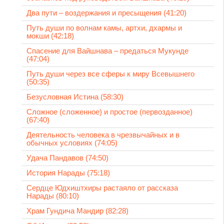
Два пути – воздержания и пресыщения (41:20)
Путь души по волнам камы, артхи, дхармы и
мокши (42:18)
Спасение для Вайшнава – предаться Мукунде
(47:04)
Путь души через все сферы к миру Всевышнего
(50:35)
Безусловная Истина (58:30)
Сложное (сложенное) и простое (первозданное)
(67:40)
Деятельность человека в чрезвычайных и в
обычных условиях (74:05)
Удача Пандавов (74:50)
История Нарады (75:18)
Сердце Юдхиштхиры растаяло от рассказа
Нарады (80:10)
Храм Гундича Мандир (82:28)