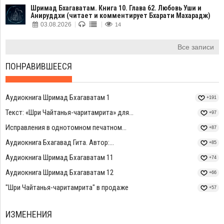
Шримад Бхагаватам. Книга 10. Глава 62. Любовь Уши и
Анируддхи (читает и комментирует Бхарати Махарадж)
03.08.2026
14
Все записи
ПОНРАВИВШЕЕСЯ
Аудиокнига Шримад Бхагаватам 1
+191
Текст: «Шри Чайтанья-чаритамрита» для...
+97
Исправления в однотомном печатном...
+87
Аудиокнига Бхагавад Гита. Автор:...
+85
Аудиокнига Шримад Бхагаватам 11
+74
Аудиокнига Шримад Бхагаватам 12
+66
"Шри Чайтанья-чаритамрита" в продаже
+57
ИЗМЕНЕНИЯ