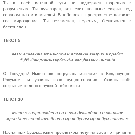
Ты в твоей истинной сути не подвержен творению и
разрушению. Ты лучезарен, как свет, но ныне сокрыт под
саваном плоти и мыслей. В тебе как в пространстве покоится
все мироздание. Ты неизменен, неделим, безначален и
бесконечен.
ТЕКСТ 9
eвам атманам атма-стхам атманаивамриша прабхо
буддхйанумана-гарбхинйа васудeванучинтайа
О Государь! Нынче же погрузись мыслями в Вездесущее.
Разумом ты узришь свое существование. Узришь себя
сокрытым пеленою чуждой тебе плоти.
ТЕКСТ 10
чодито випра-вакйeна на твам дхакшйати такшаках
мритйаво нопадхакшйанти мритйунам мритйум ишварам
Насланный брахманским проклятием летучий змей не причинит