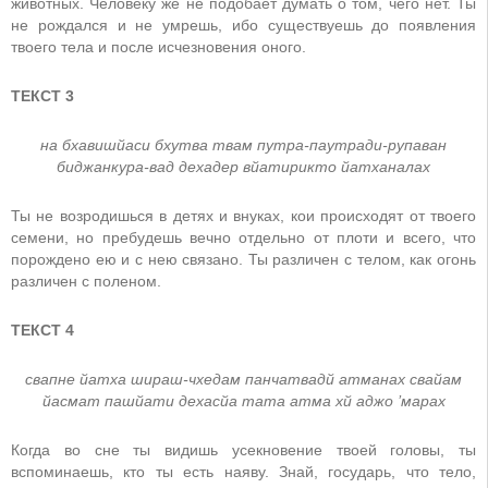
животных. Человеку же не подобает думать о том, чего нет. Ты
не рождался и не умрешь, ибо существуешь до появления
твоего тела и после исчезновения оного.
ТЕКСТ 3
на бхавишйаси бхутва твам путра-паутради-рупаван
биджанкура-вад дeхадeр вйатирикто йатханалах
Ты не возродишься в детях и внуках, кои происходят от твоего
семени, но пребудешь вечно отдельно от плоти и всего, что
порождено ею и с нею связано. Ты различен с телом, как огонь
различен с поленом.
ТЕКСТ 4
свапнe йатха шираш-чхeдам панчатвадй атманах свайам
йасмат пашйати дeхасйа тата атма хй аджо ’марах
Когда во сне ты видишь усекновение твоей головы, ты
вспоминаешь, кто ты есть наяву. Знай, государь, что тело,