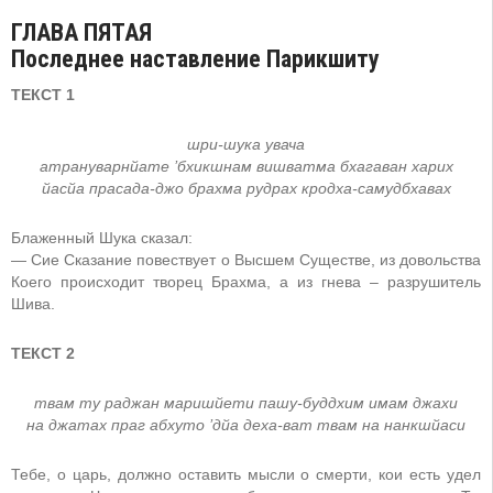
ГЛАВА ПЯТАЯ
Последнее наставление Парикшиту
ТЕКСТ 1
шри-шука увача
атрануварнйатe ’бхикшнам вишватма бхагаван харих
йасйа прасада-джо брахма рудрах кродха-самудбхавах
Блаженный Шука сказал:
— Сие Сказание повествует о Высшем Существе, из довольства
Коего происходит творец Брахма, а из гнева – разрушитель
Шива.
ТЕКСТ 2
твам ту раджан маришйeти пашу-буддхим имам джахи
на джатах праг абхуто ’дйа дeха-ват твам на нанкшйаси
Тебе, о царь, должно оставить мысли о смерти, кои есть удел