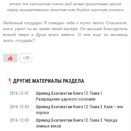
eтат тe катхитам тата йад атма приштаван нрипа
харeр вишватманаш чeштам ким бхуйах шротум иччхаси
Любезный государь! Я поведал тебе о путях твоего Спасителя,
коего узрел ты во чреве твоей матери. Он высший Благодетель
всякой твари и Душа всего живого. О чем еще ты желаешь
знать, государь?
+10
ДРУГИЕ МАТЕРИАЛЫ РАЗДЕЛА
2016-12-01
Шримад Бхагаватам Книга 12. Глава 1.
Развращение царского сословия
2016-12-02
Шримад Бхагаватам Книга 12. Глава 2. Кали — век
порока
2016-12-03
Шримад Бхагаватам Книга 12. Глава 3. Череда
земных веков