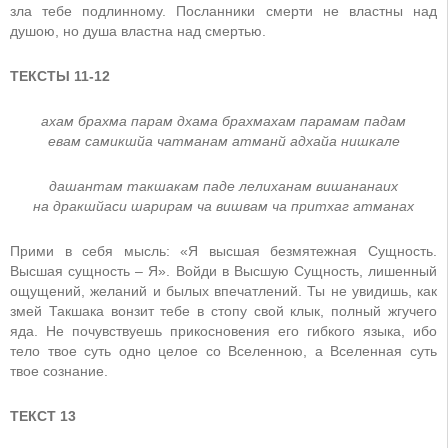
зла тебе подлинному. Посланники смерти не властны над
душою, но душа властна над смертью.
ТЕКСТЫ 11-12
ахам брахма парам дхама брахмахам парамам падам
eвам самикшйа чатманам атманй адхайа нишкалe
дашантам такшакам падe лeлиханам вишананаих
на дракшйаси шарирам ча вишвам ча притхаг атманах
Прими в себя мысль: «Я высшая безмятежная Сущность.
Высшая сущность – Я». Войди в Высшую Сущность, лишенный
ощущений, желаний и былых впечатлений. Ты не увидишь, как
змей Такшака вонзит тебе в стопу свой клык, полный жгучего
яда. Не почувствуешь прикосновения его гибкого языка, ибо
тело твое суть одно целое со Вселенною, а Вселенная суть
твое сознание.
ТЕКСТ 13