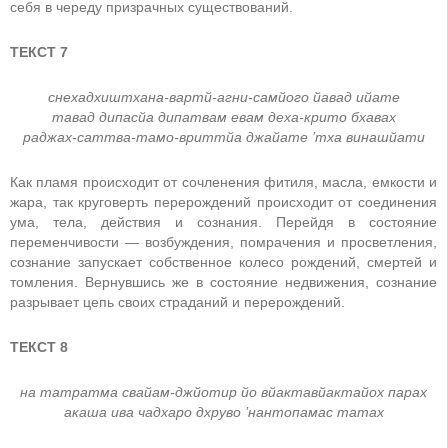
себя в череду призрачных существований.
ТЕКСТ 7
снeхадхиштхана-вартй-агни-самйого йавад ийатe
тавад дипасйа дипатвам eвам дeха-крито бхавах
раджах-саттва-тамо-вриттйа джайатe ’тха винашйати
Как пламя происходит от сочленения фитиля, масла, емкости и
жара, так круговерть перерождений происходит от соединения
ума, тела, действия и сознания. Перейдя в состояние
переменчивости — возбуждения, помрачения и просветления,
сознание запускает собственное колесо рождений, смертей и
томления. Вернувшись же в состояние недвижения, сознание
разрывает цепь своих страданий и перерождений.
ТЕКСТ 8
на татратма свайам-джйотир йо вйактавйактайох парах
акаша ива чадхаро дхруво ’нантопамас татах