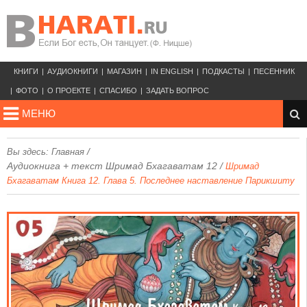
КНИГИ
АУДИОКНИГИ
МАГАЗИН
IN ENGLISH
ПОДКАСТЫ
ПЕСЕННИК
ФОТО
О ПРОЕКТЕ
СПАСИБО
ЗАДАТЬ ВОПРОС
МЕНЮ
/
Вы здесь:
Главная
Аудиокнига + текст Шримад Бхагаватам 12
/
Шримад
Бхагаватам Книга 12. Глава 5. Последнее наставление Парикшиту