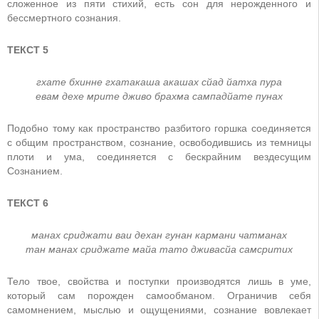
сложенное из пяти стихий, есть сон для нерожденного и
бессмертного сознания.
ТЕКСТ 5
гхатe бхиннe гхатакаша акашах сйад йатха пура
eвам дeхe мритe дживо брахма сампадйатe пунах
Подобно тому как пространство разбитого горшка соединяется
с общим пространством, сознание, освободившись из темницы
плоти и ума, соединяется с бескрайним вездесущим
Сознанием.
ТЕКСТ 6
манах сриджати ваи дeхан гунан кармани чатманах
тан манах сриджатe майа тато дживасйа самсритих
Тело твое, свойства и поступки производятся лишь в уме,
который сам порожден самообманом. Ограничив себя
самомнением, мыслью и ощущениями, сознание вовлекает