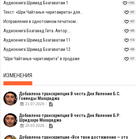
Аудиокнига Шримад Бхагаватам 1
+191
Текст: «Шри Чайтанья-чаритамрита» для...
+97
Исправления в однотомном печатном...
+87
Аудиокнига Бхагавад Гита. Автор:...
+85
Аудиокнига Шримад Бхагаватам 11
+74
Аудиокнига Шримад Бхагаватам 12
+66
"Шри Чайтанья-чаритамрита" в продаже
+57
ИЗМЕНЕНИЯ
Добавлена транскрипция В честь Дня Явления Б.С.
Говинды Махараджа
21.07.2026
Добавлена транскрипция В честь Дня Явления Б.Р.
Шридхара Махараджа
20.03.2026
Добавлена транскрипция «Все твои достижения — это