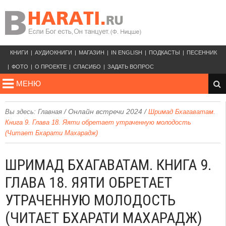
КНИГИ
АУДИОКНИГИ
МАГАЗИН
IN ENGLISH
ПОДКАСТЫ
ПЕСЕННИК
ФОТО
О ПРОЕКТЕ
СПАСИБО
ЗАДАТЬ ВОПРОС
МЕНЮ
/
Онлайн встречи 2024
/
Вы здесь:
Главная
Шримад Бхагаватам.
Книга 9. Глава 18. Яяти обретает утраченную молодость
(Читает Бхарати Махарадж)
ШРИМАД БХАГАВАТАМ. КНИГА 9.
ГЛАВА 18. ЯЯТИ ОБРЕТАЕТ
УТРАЧЕННУЮ МОЛОДОСТЬ
(ЧИТАЕТ БХАРАТИ МАХАРАДЖ)