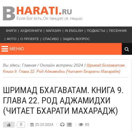
КНИГИ
АУДИОКНИГИ
МАГАЗИН
IN ENGLISH
ПОДКАСТЫ
ПЕСЕННИК
ФОТО
О ПРОЕКТЕ
СПАСИБО
ЗАДАТЬ ВОПРОС
МЕНЮ
/
Онлайн встречи 2024
/
Вы здесь:
Главная
Шримад Бхагаватам.
Книга 9. Глава 22. Род Аджамидхи (Читает Бхарати Махарадж)
ШРИМАД БХАГАВАТАМ. КНИГА 9.
ГЛАВА 22. РОД АДЖАМИДХИ
(ЧИТАЕТ БХАРАТИ МАХАРАДЖ)
0
25.10.2024
85