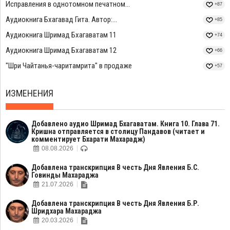
Исправления в однотомном печатном...
+87
Аудиокнига Бхагавад Гита. Автор:...
+85
Аудиокнига Шримад Бхагаватам 11
+74
Аудиокнига Шримад Бхагаватам 12
+66
"Шри Чайтанья-чаритамрита" в продаже
+57
ИЗМЕНЕНИЯ
Добавлено аудио Шримад Бхагаватам. Книга 10. Глава 71.
Кришна отправляется в столицу Пандавов (читает и
комментирует Бхарати Махарадж)
08.08.2026
Добавлена транскрипция В честь Дня Явления Б.С.
Говинды Махараджа
21.07.2026
Добавлена транскрипция В честь Дня Явления Б.Р.
Шридхара Махараджа
20.03.2026