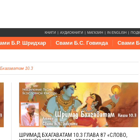
КНИГИ
АУДИОКНИГИ
МАГАЗИН
IN ENGLISH
ПОД
ами Б.Р. Шридхар
Свами Б.С. Говинда
Свами Б
Бхагаватам 10.3
ШРИМАД БХАГАВАТАМ 10.3 ГЛАВА 87 «СЛОВО,