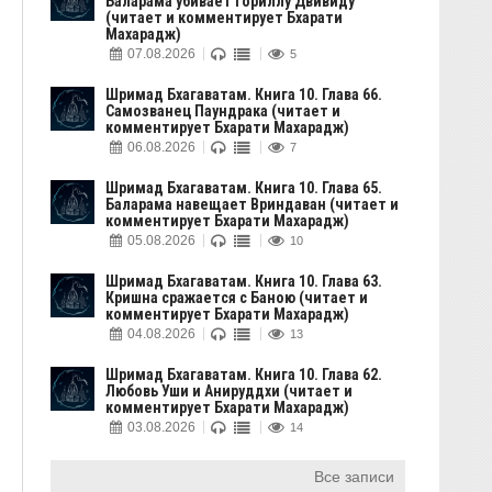
Баларама убивает гориллу Двивиду
(читает и комментирует Бхарати
Махарадж)
07.08.2026
5
Шримад Бхагаватам. Книга 10. Глава 66.
Самозванец Паундрака (читает и
комментирует Бхарати Махарадж)
06.08.2026
7
Шримад Бхагаватам. Книга 10. Глава 65.
Баларама навещает Вриндаван (читает и
комментирует Бхарати Махарадж)
05.08.2026
10
Шримад Бхагаватам. Книга 10. Глава 63.
Кришна сражается с Баною (читает и
комментирует Бхарати Махарадж)
04.08.2026
13
Шримад Бхагаватам. Книга 10. Глава 62.
Любовь Уши и Анируддхи (читает и
комментирует Бхарати Махарадж)
03.08.2026
14
Все записи