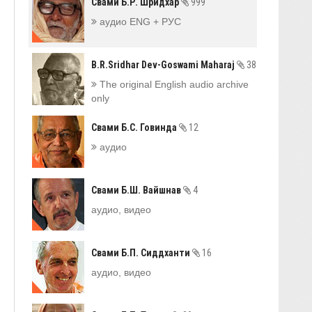
Свами Б.Р. Шридхар
999
аудио ENG + РУС
B.R.Sridhar Dev-Goswami Maharaj
38
The original English audio archive
only
Свами Б.С. Говинда
12
аудио
Свами Б.Ш. Вайшнав
4
аудио, видео
Свами Б.П. Сиддханти
16
аудио, видео