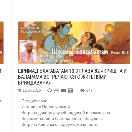
И
ШРИМАД БХАГАВАТАМ 10.3 ГЛАВА 82 «КРИШНА И
БАЛАРАМА ВСТРЕЧАЮТСЯ С ЖИТЕЛЯМИ
ВРИНДАВАНА»
12.05.2015
347
и
– Предисловие
– История с Парашурамой
– Встреча давних друзей, родичей и союзников
– Воспоминания и благодарность Васудевы
– Встреча Кришны с подружками юности