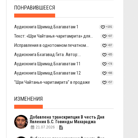
ПОНРАВИВШЕЕСЯ
Аудиокнига Шримад Бхагаватам 1
+191
Текст: «Шри Чайтанья-чаритамрита» для...
+97
Исправления в однотомном печатном...
+87
Аудиокнига Бхагавад Гита. Автор:...
+85
Аудиокнига Шримад Бхагаватам 11
+74
Аудиокнига Шримад Бхагаватам 12
+66
"Шри Чайтанья-чаритамрита" в продаже
+57
ИЗМЕНЕНИЯ
Добавлена транскрипция В честь Дня
Явления Б.С. Говинды Махараджа
21.07.2026