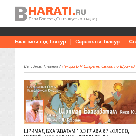
Бхактивинод Тхакур
Сарасвати Тхакур
Св
/
Вы здесь:
Главная
Лекции Б.Ч.Бхарати Свами по Шримад 
ШРИМАД БХАГАВАТАМ 10.3 ГЛАВА 87 «СЛОВО,