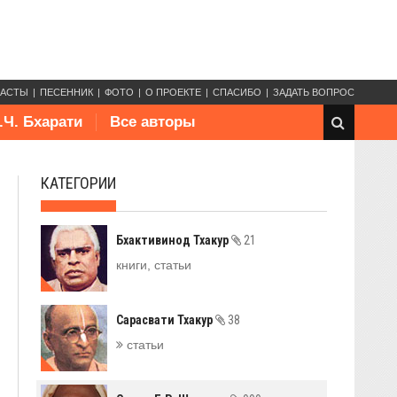
КАСТЫ
ПЕСЕННИК
ФОТО
О ПРОЕКТЕ
СПАСИБО
ЗАДАТЬ ВОПРОС
.Ч. Бхарати
Все авторы
КАТЕГОРИИ
Бхактивинод Тхакур
21
книги, статьи
Сарасвати Тхакур
38
статьи