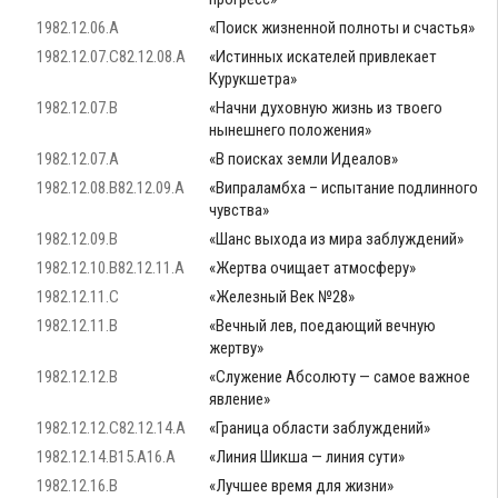
1982.12.06.A
«Поиск жизненной полноты и счастья»
1982.12.07.C82.12.08.A
«Истинных искателей привлекает
Курукшетра»
1982.12.07.B
«Начни духовную жизнь из твоего
нынешнего положения»
1982.12.07.A
«В поисках земли Идеалов»
1982.12.08.B82.12.09.A
«Випраламбха – испытание подлинного
чувства»
1982.12.09.B
«Шанс выхода из мира заблуждений»
1982.12.10.B82.12.11.A
«Жертва очищает атмосферу»
1982.12.11.C
«Железный Век №28»
1982.12.11.B
«Вечный лев, поедающий вечную
жертву»
1982.12.12.B
«Служение Абсолюту — самое важное
явление»
1982.12.12.C82.12.14.A
«Граница области заблуждений»
1982.12.14.B15.A16.A
«Линия Шикша — линия сути»
1982.12.16.B
«Лучшее время для жизни»