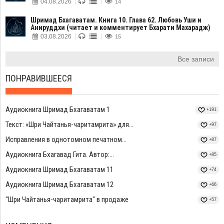
04.08.2026
14
Шримад Бхагаватам. Книга 10. Глава 62. Любовь Уши и
Анируддхи (читает и комментирует Бхарати Махарадж)
03.08.2026
15
Все записи
ПОНРАВИВШЕЕСЯ
Аудиокнига Шримад Бхагаватам 1
+191
Текст: «Шри Чайтанья-чаритамрита» для...
+97
Исправления в однотомном печатном...
+87
Аудиокнига Бхагавад Гита. Автор:...
+85
Аудиокнига Шримад Бхагаватам 11
+74
Аудиокнига Шримад Бхагаватам 12
+66
"Шри Чайтанья-чаритамрита" в продаже
+57