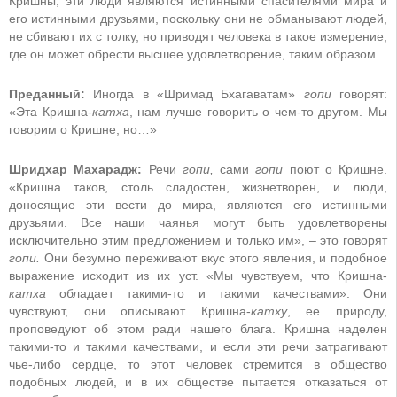
Кришны, эти люди являются истинными спасителями мира и
его истинными друзьями, поскольку они не обманывают людей,
не сбивают их с толку, но приводят человека в такое измерение,
где он может обрести высшее удовлетворение, таким образом.
Преданный:
Иногда в «Шримад Бхагаватам»
гопи
говорят:
«Эта Кришна-
катха
, нам лучше говорить о чем-то другом. Мы
говорим о Кришне, но…»
Шридхар Махарадж:
Речи
гопи,
сами
гопи
поют о Кришне.
«Кришна таков, столь сладостен, жизнетворен, и люди,
доносящие эти вести до мира, являются его истинными
друзьями. Все наши чаянья могут быть удовлетворены
исключительно этим предложением и только им», – это говорят
гопи.
Они безумно переживают вкус этого явления, и подобное
выражение исходит из их уст. «Мы чувствуем, что Кришна-
катха
обладает такими-то и такими качествами». Они
чувствуют, они описывают Кришна-
катху
, ее природу,
проповедуют об этом ради нашего блага. Кришна наделен
такими-то и такими качествами, и если эти речи затрагивают
чье-либо сердце, то этот человек стремится в общество
подобных людей, и в их обществе пытается отказаться от