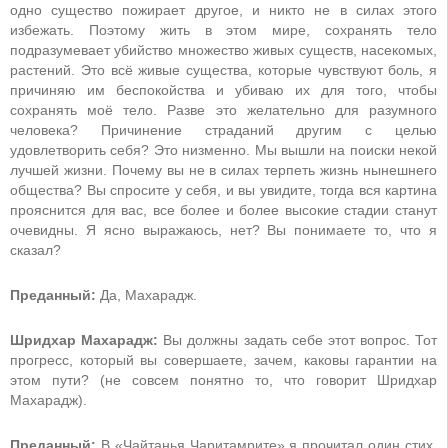
одно существо пожирает другое, и никто не в силах этого
избежать. Поэтому жить в этом мире, сохранять тело
подразумевает убийство множество живых существ, насекомых,
растений. Это всё живые существа, которые чувствуют боль, я
причиняю им беспокойства и убиваю их для того, чтобы
сохранять моё тело. Разве это желательно для разумного
человека? Причинение страданий другим с целью
удовлетворить себя? Это низменно. Мы вышли на поиски некой
лучшей жизни. Почему вы не в силах терпеть жизнь нынешнего
общества? Вы спросите у себя, и вы увидите, тогда вся картина
прояснится для вас, все более и более высокие стадии станут
очевидны. Я ясно выражаюсь, нет? Вы понимаете то, что я
сказал?
Преданный:
Да, Махарадж.
Шридхар Махарадж:
Вы должны задать себе этот вопрос. Тот
прогресс, который вы совершаете, зачем, каковы гарантии на
этом пути? (не совсем понятно то, что говорит Шридхар
Махарадж).
Преданный:
В «Чайтанья Чаритамрите» я прочитал один стих,