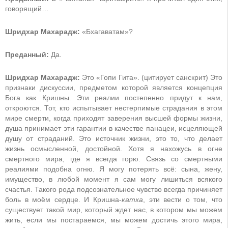
говорящий…
Шридхар Махарадж:
«Бхагаватам»?
Преданный:
Да.
Шридхар Махарадж:
Это «Гопи Гита». (цитирует санскрит) Это
признаки дискуссии, предметом которой является концепция
Бога как Кришны. Эти реалии постепенно придут к нам,
откроются. Тот, кто испытывает нестерпимые страдания в этом
мире смерти, когда приходят заверения высшей формы жизни,
душа принимает эти гарантии в качестве панацеи, исцеляющей
душу от страданий. Это источник жизни, это то, что делает
жизнь осмысленной, достойной. Хотя я нахожусь в огне
смертного мира, где я всегда горю. Связь со смертными
реалиями подобна огню. Я могу потерять всё: сына, жену,
имущество, в любой момент я сам могу лишиться всякого
счастья. Такого рода подсознательное чувство всегда причиняет
боль в моём сердце. И Кришна-
катха
, эти вести о том, что
существует такой мир, который ждет нас, в котором мы можем
жить, если мы постараемся, мы можем достичь этого мира,