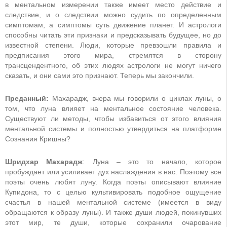
в ментальном измерении также имеет место действие и
следствие, и о следствии можно судить по определенным
симптомам, а симптомы суть движение планет. И астрологи
способны читать эти признаки и предсказывать будущее, но до
известной степени. Люди, которые превзошли правила и
предписания этого мира, стремятся в сторону
трансцендентного, об этих людях астрологи не могут ничего
сказать, и они сами это признают. Теперь мы закончили.
Преданный:
Махарадж, вчера мы говорили о циклах луны, о
том, что луна влияет на ментальное состояние человека.
Существуют ли методы, чтобы избавиться от этого влияния
ментальной системы и полностью утвердиться на платформе
Сознания Кришны?
Шридхар Махарадж
: Луна – это то начало, которое
пробуждает или усиливает дух наслаждения в нас. Поэтому все
поэты очень любят луну. Когда поэты описывают влияние
Купидона, то с целью культивировать подобное ощущение
счастья в нашей ментальной системе (имеется в виду
обращаются к образу луны). И также души людей, покинувших
этот мир, те души, которые сохранили очарование