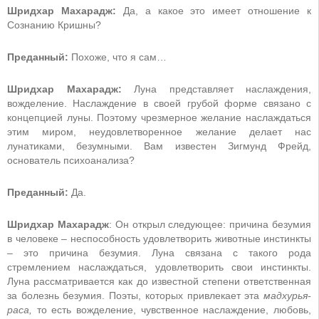
Шридхар Махарадж:
Да, а какое это имеет отношение к
Сознанию Кришны?
Преданный:
Похоже, что я сам…
Шридхар Махарадж:
Луна представляет наслаждения,
вожделение. Наслаждение в своей грубой форме связано с
концепцией луны. Поэтому чрезмерное желание наслаждаться
этим миром, неудовлетворенное желание делает нас
лунатиками, безумными. Вам известен Зигмунд Фрейд,
основатель психоанализа?
Преданный:
Да.
Шридхар Махарадж
: Он открыл следующее: причина безумия
в человеке – неспособность удовлетворить животные инстинкты
– это причина безумия. Луна связана с такого рода
стремлением наслаждаться, удовлетворить свои инстинкты.
Луна рассматривается как до известной степени ответственная
за болезнь безумия. Поэты, которых привлекает эта
мадхурья-
раса,
то есть вожделение, чувственное наслаждение, любовь,