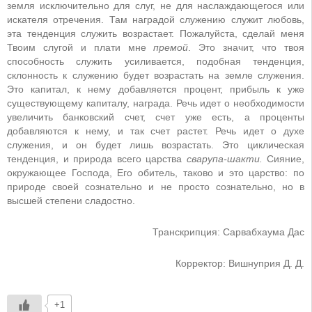
земля исключительно для слуг, не для наслаждающегося или
искателя отречения. Там наградой служению служит любовь,
эта тенденция служить возрастает. Пожалуйста, сделай меня
Твоим слугой и плати мне
премой
. Это значит, что твоя
способность служить усиливается, подобная тенденция,
склонность к служению будет возрастать на земле служения.
Это капитал, к нему добавляется процент, прибыль к уже
существующему капиталу, награда. Речь идет о необходимости
увеличить банковский счет, счет уже есть, а проценты
добавляются к нему, и так счет растет. Речь идет о духе
служения, и он будет лишь возрастать. Это циклическая
тенденция, и природа всего царства
сварупа-шакти.
Сияние,
окружающее Господа, Его обитель, таково и это царство: по
природе своей сознательно и не просто сознательно, но в
высшей степени сладостно.
Транскрипция: Сарвабхаума Дас
Корректор: Вишнуприя Д. Д.
+1