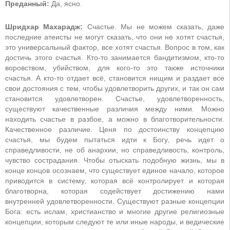
Преданный:
Да, ясно.
Шридхар Махарадж:
Счастье. Мы не можем сказать, даже
последние атеисты не могут сказать, что они не хотят счастья,
это универсальный фактор, все хотят счастья. Вопрос в том, как
достичь этого счастья. Кто-то занимается бандитизмом, кто-то
воровством, убийством, для кого-то это также источники
счастья. А кто-то отдает всё, становится нищим и раздает все
свои достояния с тем, чтобы удовлетворить других, и так он сам
становится удовлетворен. Счастье, удовлетворенность,
существуют качественные различия между ними. Можно
находить счастье в разбое, а можно в благотворительности.
Качественное различие. Ценя по достоинству концепцию
счастья, мы будем пытаться идти к Богу, речь идет о
справедливости, не об анархии, но справедливость, контроль,
чувство сострадания. Чтобы отыскать подобную жизнь, мы в
конце концов осознаем, что существует единое начало, которое
приводится в систему, которая всё контролирует и которая
благотворна, которая содействует достижению нами
внутренней удовлетворенности. Существуют разные концепции
Бога: есть ислам, христианство и многие другие религиозные
концепции, которым следуют те или иные народы, и ведические