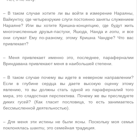
– В таком случае хотите ли вы войти в измерение Нараяны,
Вайкунтху, где четырехрукие слуги постоянно заняты служением
Нараяне? Или вы хотите Кришна-концепцию, где будут жить
многочисленные друзья-пастухи, Яшода, Нанда и
гопи,
и все
они служат Ему по-разному, этому Кришна Чандре? Что вас
привлекает?
– Меня привлекает именно это, последнее, параферналии
Вриндавана привлекают меня в наибольшей степени.
– В таком случае почему вы идете в неверном направлении?
Если в глубине сердца вы даете высокую оценку этому
явлению, то вы должны стать одной из параферналий того
мира, это сладостная перспектива. Почему же вы преследуете
диких гусей? (Как гласит пословица, то есть занимаетесь
бессмысленной деятельностью).
– Для меня эти истины не были ясны. Поскольку моя семья
поклонялась
шакти,
это семейная традиция.