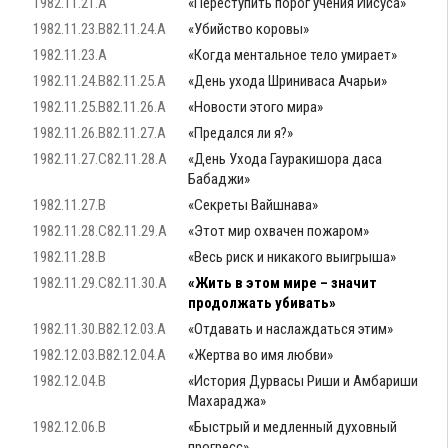
1982.11.21.A
«Переступить порог учения Иисуса»
1982.11.23.B82.11.24.A
«Убийство коровы»
1982.11.23.A
«Когда ментальное тело умирает»
1982.11.24.B82.11.25.A
«День ухода Шриниваса Ачарьи»
1982.11.25.B82.11.26.A
«Новости этого мира»
1982.11.26.B82.11.27.A
«Предался ли я?»
1982.11.27.C82.11.28.A
«День Ухода Гауракишора даса
Бабаджи»
1982.11.27.B
«Секреты Вайшнава»
1982.11.28.C82.11.29.A
«Этот мир охвачен пожаром»
1982.11.28.B
«Весь риск и никакого выигрыша»
1982.11.29.C82.11.30.A
«Жить в этом мире – значит
продолжать убивать»
1982.11.30.B82.12.03.A
«Отдавать и наслаждаться этим»
1982.12.03.B82.12.04.A
«Жертва во имя любви»
1982.12.04.B
«История Дурвасы Риши и Амбариши
Махараджа»
1982.12.06.B
«Быстрый и медленный духовный
прогресс»