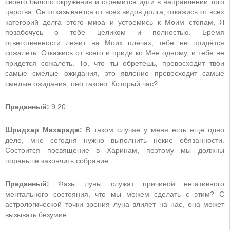
своего былого окружения и стремится идти в направлении того
царства. Он отказывается от всех видов долга, откажись от всех
категорий долга этого мира и устремись к Моим стопам, Я
позабочусь о тебе целиком и полностью. Бремя
ответственности лежит на Моих плечах, тебе не придётся
сожалеть. Откажись от всего и приди ко Мне одному, и тебе не
придется сожалеть. То, что ты обретешь, превосходит твои
самые смелые ожидания, это явление превосходит самые
смелые ожидания, оно таково. Который час?
Преданный:
9:20
Шридхар Махарадж:
В таком случае у меня есть еще одно
дело, мне сегодня нужно выполнить некие обязанности.
Состоится посвящение в Харинам, поэтому мы должны
пораньше закончить собрание.
Преданный:
Фазы луны служат причиной негативного
ментального состояния, что мы можем сделать с этим? С
астрологической точки зрения луна влияет на нас, она может
вызывать безумие.