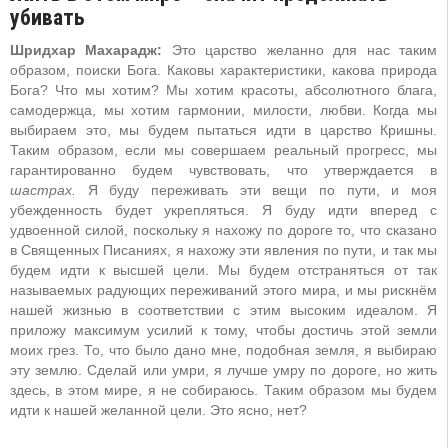
убивать
Шридхар Махарадж:
Это царство желанно для нас таким
образом, поиски Бога. Каковы характеристики, какова природа
Бога? Что мы хотим? Мы хотим красоты, абсолютного блага,
самодержца, мы хотим гармонии, милости, любви. Когда мы
выбираем это, мы будем пытаться идти в царство Кришны.
Таким образом, если мы совершаем реальный прогресс, мы
гарантированно будем чувствовать, что утверждается в
шастрах.
Я буду переживать эти вещи по пути, и моя
убежденность будет укрепляться. Я буду идти вперед с
удвоенной силой, поскольку я нахожу по дороге то, что сказано
в Священных Писаниях, я нахожу эти явления по пути, и так мы
будем идти к высшей цели. Мы будем отстраняться от так
называемых радующих переживаний этого мира, и мы рискнём
нашей жизнью в соответствии с этим высоким идеалом. Я
приложу максимум усилий к тому, чтобы достичь этой земли
моих грез. То, что было дано мне, подобная земля, я выбираю
эту землю. Сделай или умри, я лучше умру по дороге, но жить
здесь, в этом мире, я не собираюсь. Таким образом мы будем
идти к нашей желанной цели. Это ясно, нет?