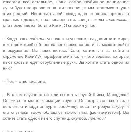
отвергая всё остальное, наше самое глубинное понимание
души будет направлено на эти явления, и мы окажемся в гуще
этих реалий. Несколько дней назад одна женщина пришла в
красных одеждах, она последовательница школы
шактизма,
они поклоняются богине Кали. Я спросил у нее:
– Когда ваша
садхана
увенчается успехом, вы достигните мира,
в котором живёт объект вашего поклонения, и вы можете войти
в окружение. Вы поклоняетесь Кали, хотите ли вы войти в
окружение Кали? А параферналии Кали – это ведьмы, которые
пьют кровь и едят отрубленные руки. Вы хотите стать одной из
них?
– Нет, – отвечала она.
– В таком случае хотите ли вы стать слугой Шивы, Махадева?
Он живет в месте кремации трупов. Он покрывает своё тело
пеплом, а иногда он курит
ганджику,
носит тигровую шкуру, и
его спутники также обладают такого типа [менталитетом]. Вы
хотите стать одной из его спутниц,
бхутой, претой
?
– Нет, я не хочу.