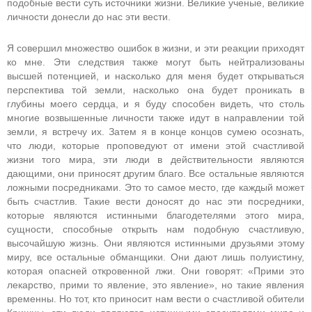
подобные вести суть источники жизни. Великие ученые, великие
личности донесли до нас эти вести.
Я совершил множество ошибок в жизни, и эти реакции приходят
ко мне. Эти следствия также могут быть нейтрализованы
высшей потенцией, и насколько для меня будет открываться
перспектива той земли, насколько она будет проникать в
глубины моего сердца, и я буду способен видеть, что столь
многие возвышенные личности также идут в направлении той
земли, я встречу их. Затем я в конце концов сумею осознать,
что люди, которые проповедуют от имени этой счастливой
жизни того мира, эти люди в действительности являются
дающими, они приносят другим благо. Все остальные являются
ложными посредниками. Это то самое место, где каждый может
быть счастлив. Такие вести доносят до нас эти посредники,
которые являются истинными благодетелями этого мира,
сущности, способные открыть нам подобную счастливую,
высочайшую жизнь. Они являются истинными друзьями этому
миру, все остальные обманщики. Они дают лишь полуистину,
которая опасней откровенной лжи. Они говорят: «Прими это
лекарство, прими то явление, это явление», но такие явления
временны. Но тот, кто приносит нам вести о счастливой обители