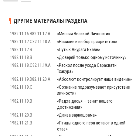
ДРУГИЕ МАТЕРИАЛЫ РАЗДЕЛА
1982.11.16.B82.11.17.A
«Миссия Великой Личности»
1982.11.17.C82.11.18.A
«Насилие и выбор приоритетов»
1982.11.17.B
«Путь к Анурага Бхаве»
1982.11.18.B
«Доверяй только одному источнику»
1982.11.18.C82.11.19.A
«Раскол после ухода Сарасвати
Тхакура»
1982.11.19.D82.11.20.A
«Абсолют контролирует наше видение»
1982.11.19.C
«Сознание подразумевает присутствие
личности»
1982.11.19.B
«Радха дасья — зенит нашего
достижения»
1982.11.20.B
«Даива варнашрама»
1982.11.21.B
«Птицы одного пера летают в одной
стае»