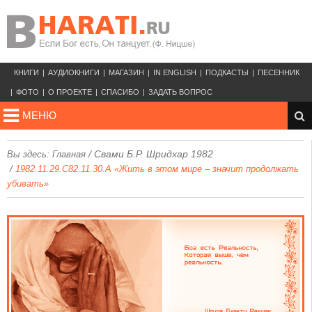
КНИГИ
АУДИОКНИГИ
МАГАЗИН
IN ENGLISH
ПОДКАСТЫ
ПЕСЕННИК
ФОТО
О ПРОЕКТЕ
СПАСИБО
ЗАДАТЬ ВОПРОС
МЕНЮ
/
Свами Б.Р. Шридхар 1982
Вы здесь:
Главная
/
1982.11.29.C82.11.30.A «Жить в этом мире – значит продолжать
убивать»