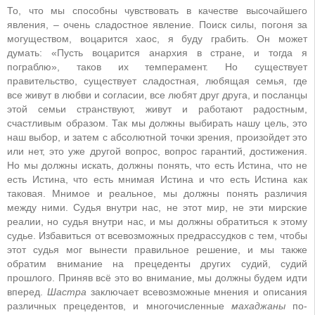
То, что мы способны чувствовать в качестве высочайшего
явления, – очень сладостное явление. Поиск силы, погоня за
могуществом, воцарится хаос, я буду грабить. Он может
думать: «Пусть воцарится анархия в стране, и тогда я
пограблю», таков их темперамент. Но существует
правительство, существует сладостная, любящая семья, где
все живут в любви и согласии, все любят друг друга, и посланцы
этой семьи странствуют, живут и работают радостным,
счастливым образом. Так мы должны выбирать нашу цель, это
наш выбор, и затем с абсолютной точки зрения, произойдет это
или нет, это уже другой вопрос, вопрос гарантий, достижения.
Но мы должны искать, должны понять, что есть Истина, что не
есть Истина, что есть мнимая Истина и что есть Истина как
таковая. Мнимое и реальное, мы должны понять различия
между ними. Судья внутри нас, не этот мир, не эти мирские
реалии, но судья внутри нас, и мы должны обратиться к этому
судье. Избавиться от всевозможных предрассудков с тем, чтобы
этот судья мог вынести правильное решение, и мы также
обратим внимание на прецеденты других судий, судий
прошлого. Приняв всё это во внимание, мы должны будем идти
вперед.
Шастра
заключает всевозможные мнения и описания
различных прецедентов, и многочисленные
махаджаны
по-