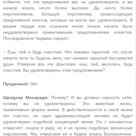
поймете, что эти предложения вас не удовлетворяли, и вы
начали искать нечто более высокое. Да, нечто более
перспективное, большую перспективу, превосходящую
предложения теистов, которые не могли вас удовлетворить. В
вашем сердце или сознании некое тонкое начало было
неудовлетворено примитивными предложениями атеистов.
Последователи Чарваки говорят:
– Ешь, пей и будь счастлив. Нет никаких гарантий, что после
смерти тела ты будешь жить, нет никаких гарантий бессмертия
души. Отвергни все эти фантазии, ешь, пей, веселись, будь
счастлив. Вы удовлетворены этим предложением?
Преданный:
Нет.
Шридхар Махарадж:
Почему? И вы должны спросить себя,
почему вы не удовлетворены. Это животная жизнь,
примитивная форма жизни. В действительности в такой жизни
нет счастья, ни один здравомыслящий человек не будет
удовлетворен подобной концепцией жизни. Он с ненавистью
отвергнет: скорее я умру, но я не приму подобную жизненную
перспективу. Мы отвергаем ее и будем искать Безграничное.