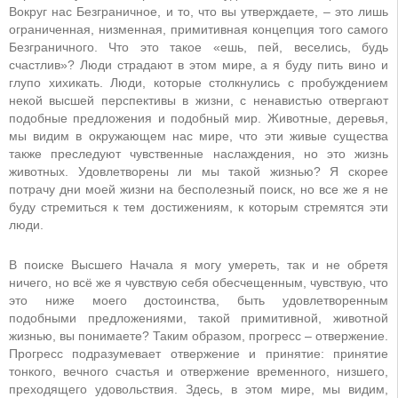
Вокруг нас Безграничное, и то, что вы утверждаете, – это лишь
ограниченная, низменная, примитивная концепция того самого
Безграничного. Что это такое «ешь, пей, веселись, будь
счастлив»? Люди страдают в этом мире, а я буду пить вино и
глупо хихикать. Люди, которые столкнулись с пробуждением
некой высшей перспективы в жизни, с ненавистью отвергают
подобные предложения и подобный мир. Животные, деревья,
мы видим в окружающем нас мире, что эти живые существа
также преследуют чувственные наслаждения, но это жизнь
животных. Удовлетворены ли мы такой жизнью? Я скорее
потрачу дни моей жизни на бесполезный поиск, но все же я не
буду стремиться к тем достижениям, к которым стремятся эти
люди.
В поиске Высшего Начала я могу умереть, так и не обретя
ничего, но всё же я чувствую себя обесчещенным, чувствую, что
это ниже моего достоинства, быть удовлетворенным
подобными предложениями, такой примитивной, животной
жизнью, вы понимаете? Таким образом, прогресс – отвержение.
Прогресс подразумевает отвержение и принятие: принятие
тонкого, вечного счастья и отвержение временного, низшего,
преходящего удовольствия. Здесь, в этом мире, мы видим,