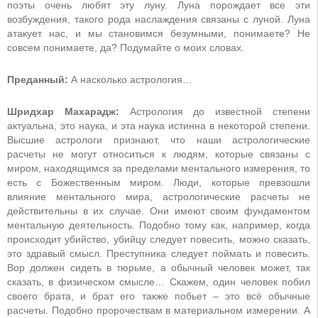
поэты очень любят эту луну. Луна порождает все эти
возбуждения, такого рода наслаждения связаны с луной. Луна
атакует нас, и мы становимся безумными, понимаете? Не
совсем понимаете, да? Подумайте о моих словах.
Преданный:
А насколько астрология…
Шридхар Махарадж:
Астрология до известной степени
актуальна, это наука, и эта наука истинна в некоторой степени.
Высшие астрологи признают, что наши астрологические
расчеты не могут относиться к людям, которые связаны с
миром, находящимся за пределами ментального измерения, то
есть с Божественным миром. Люди, которые превзошли
влияние ментального мира, астрологические расчеты не
действительны в их случае. Они имеют своим фундаментом
ментальную деятельность. Подобно тому как, например, когда
происходит убийство, убийцу следует повесить, можно сказать,
это здравый смысл. Преступника следует поймать и повесить.
Вор должен сидеть в тюрьме, а обычный человек может, так
сказать, в физическом смысле… Скажем, один человек побил
своего брата, и брат его также побьет – это всё обычные
расчеты. Подобно пророчествам в материальном измерении. А