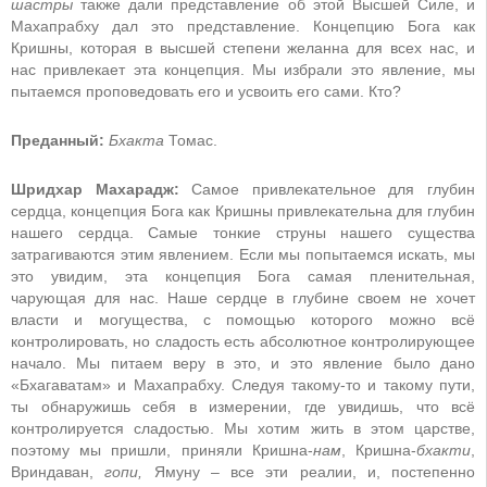
шастры
также дали представление об этой Высшей Силе, и
Махапрабху дал это представление. Концепцию Бога как
Кришны, которая в высшей степени желанна для всех нас, и
нас привлекает эта концепция. Мы избрали это явление, мы
пытаемся проповедовать его и усвоить его сами. Кто?
Преданный:
Бхакта
Томас.
Шридхар Махарадж:
Самое привлекательное для глубин
сердца, концепция Бога как Кришны привлекательна для глубин
нашего сердца. Самые тонкие струны нашего существа
затрагиваются этим явлением. Если мы попытаемся искать, мы
это увидим, эта концепция Бога самая пленительная,
чарующая для нас. Наше сердце в глубине своем не хочет
власти и могущества, с помощью которого можно всё
контролировать, но сладость есть абсолютное контролирующее
начало. Мы питаем веру в это, и это явление было дано
«Бхагаватам» и Махапрабху. Следуя такому-то и такому пути,
ты обнаружишь себя в измерении, где увидишь, что всё
контролируется сладостью. Мы хотим жить в этом царстве,
поэтому мы пришли, приняли Кришна-
нам
, Кришна-
бхакти
,
Вриндаван,
гопи,
Ямуну – все эти реалии, и, постепенно