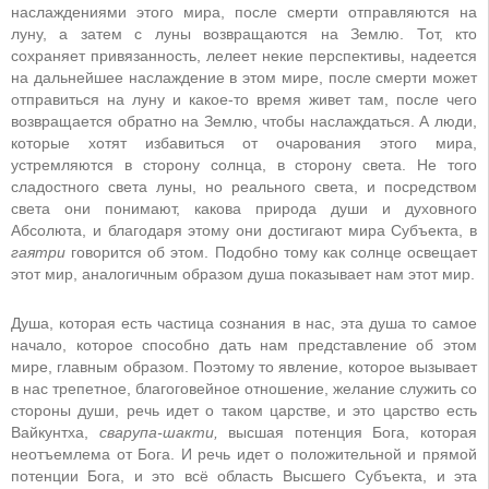
наслаждениями этого мира, после смерти отправляются на
луну, а затем с луны возвращаются на Землю. Тот, кто
сохраняет привязанность, лелеет некие перспективы, надеется
на дальнейшее наслаждение в этом мире, после смерти может
отправиться на луну и какое-то время живет там, после чего
возвращается обратно на Землю, чтобы наслаждаться. А люди,
которые хотят избавиться от очарования этого мира,
устремляются в сторону солнца, в сторону света. Не того
сладостного света луны, но реального света, и посредством
света они понимают, какова природа души и духовного
Абсолюта, и благодаря этому они достигают мира Субъекта, в
гаятри
говорится об этом. Подобно тому как солнце освещает
этот мир, аналогичным образом душа показывает нам этот мир.
Душа, которая есть частица сознания в нас, эта душа то самое
начало, которое способно дать нам представление об этом
мире, главным образом. Поэтому то явление, которое вызывает
в нас трепетное, благоговейное отношение, желание служить со
стороны души, речь идет о таком царстве, и это царство есть
Вайкунтха,
сварупа-шакти,
высшая потенция Бога, которая
неотъемлема от Бога. И речь идет о положительной и прямой
потенции Бога, и это всё область Высшего Субъекта, и эта