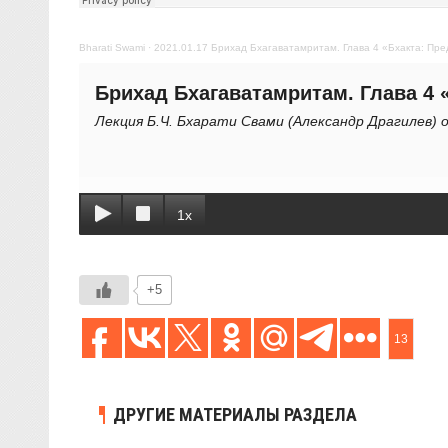
Bharati Swami
·
2021.01.17 Брихад Бхагаватамритам. Глава 4 «Бхакта: Пре
Брихад Бхагаватамритам. Глава 4 
Лекция Б.Ч. Бхарати Свами (Александр Драгилев) о
1x
+5
13
ДРУГИЕ МАТЕРИАЛЫ РАЗДЕЛА