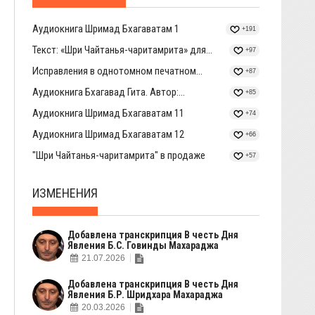
Аудиокнига Шримад Бхагаватам 1
+191
Текст: «Шри Чайтанья-чаритамрита» для...
+97
Исправления в однотомном печатном...
+87
Аудиокнига Бхагавад Гита. Автор:...
+85
Аудиокнига Шримад Бхагаватам 11
+74
Аудиокнига Шримад Бхагаватам 12
+66
"Шри Чайтанья-чаритамрита" в продаже
+57
ИЗМЕНЕНИЯ
Добавлена транскрипция В честь Дня
Явления Б.С. Говинды Махараджа
21.07.2026
Добавлена транскрипция В честь Дня
Явления Б.Р. Шридхара Махараджа
20.03.2026