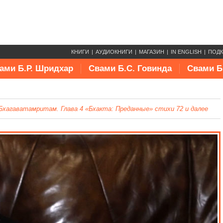
КНИГИ
АУДИОКНИГИ
МАГАЗИН
IN ENGLISH
ПОД
ами Б.Р. Шридхар
Свами Б.С. Говинда
Свами Б
Бхагаватамритам. Глава 4 «Бхакта: Преданные» стихи 72 и далее