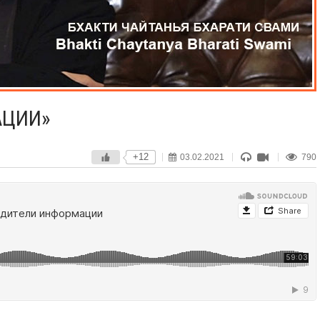
АЦИИ»
+12
03.02.2021
790