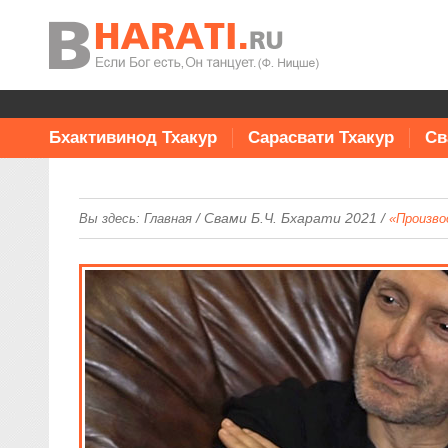
Бхактивинод Тхакур
Сарасвати Тхакур
Св
/
Свами Б.Ч. Бхарати 2021
/
Вы здесь:
Главная
«Произво