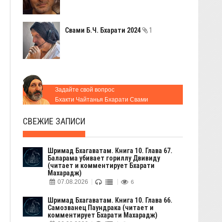
Свами Б.Ч. Бхарати 2024
1
Задайте свой вопрос
Бхакти Чайтанья Бхарати Свами
СВЕЖИЕ ЗАПИСИ
Шримад Бхагаватам. Книга 10. Глава 67.
Баларама убивает гориллу Двивиду
(читает и комментирует Бхарати
Махарадж)
07.08.2026
6
Шримад Бхагаватам. Книга 10. Глава 66.
Самозванец Паундрака (читает и
комментирует Бхарати Махарадж)