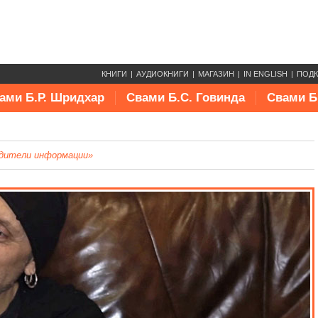
КНИГИ
АУДИОКНИГИ
МАГАЗИН
IN ENGLISH
ПОД
ами Б.Р. Шридхар
Свами Б.С. Говинда
Свами Б
дители информации»