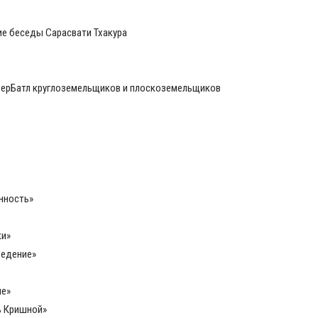
ие беседы Сарасвати Тхакура
иберБатл круглоземельщиков и плоскоземельщиков
нность»
ки»
ведение»
ие»
ь Кришной»