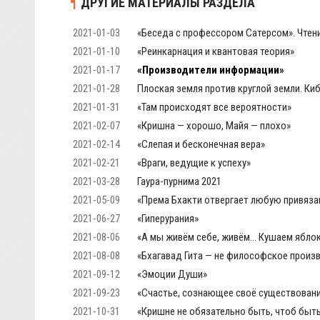
ДРУГИЕ МАТЕРИАЛЫ РАЗДЕЛА
2021-01-03
«Беседа с профессором Сатерсом». Чтен
2021-01-10
«Реинкарнация и квантовая теория»
2021-01-17
«Производители информации»
2021-01-28
Плоская земля против круглой земли. К
2021-01-31
«Там происходят все вероятности»
2021-02-07
«Кришна — хорошо, Майя — плохо»
2021-02-14
«Слепая и бесконечная вера»
2021-02-21
«Враги, ведущие к успеху»
2021-03-28
Гаура-пурнима 2021
2021-05-09
«Према Бхакти отвергает любую привяза
2021-06-27
«Гиперурания»
2021-08-06
«А мы живём себе, живём… Кушаем ябло
2021-08-08
«Бхагавад Гита — не философское произ
2021-09-12
«Эмоции Души»
2021-09-23
«Счастье, сознающее своё существован
2021-10-31
«Кришне не обязательно быть, чтоб быт