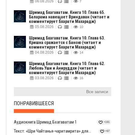
06.08.2026
7
Шримад Бхагаватам. Книга 10. Глава 65.
Баларама навещает Вриндаван (читает и
комментирует Бхарати Махарадж)
05.08.2026
10
Шримад Бхагаватам. Книга 10. Глава 63.
Кришна сражается с Баною (читает и
комментирует Бхарати Махарадж)
04.08.2026
14
Шримад Бхагаватам. Книга 10. Глава 62.
Любовь Уши и Анируддхи (читает и
комментирует Бхарати Махарадж)
03.08.2026
16
Все записи
ПОНРАВИВШЕЕСЯ
Аудиокнига Шримад Бхагаватам 1
+191
Текст: «Шри Чайтанья-чаритамрита» для...
+97