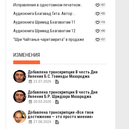
Исправления в однотомном печатном...
+87
Аудиокнига Бхагавад Гита. Автор:...
+85
Аудиокнига Шримад Бхагаватам 11
+74
Аудиокнига Шримад Бхагаватам 12
+66
"Шри Чайтанья-чаритамрита" в продаже
+57
ИЗМЕНЕНИЯ
Добавлена транскрипция В честь Дня
Явления Б.С. Говинды Махараджа
21.07.2026
Добавлена транскрипция В честь Дня
Явления Б.Р. Шридхара Махараджа
20.03.2026
Добавлена транскрипция «Все твои
достижения — это просто мнения»
27.08.2024