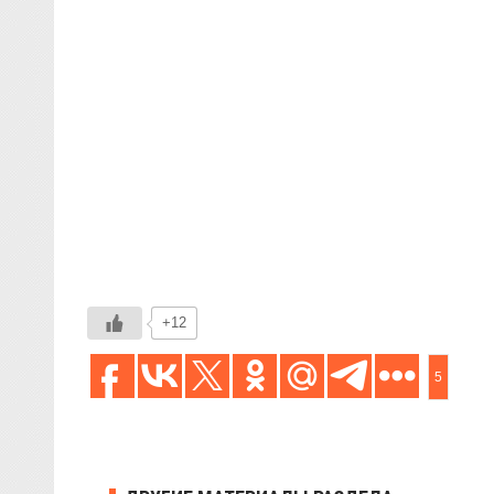
+12
5