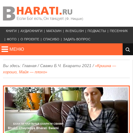
КНИГИ
АУДИОКНИГИ
МАГАЗИН
IN ENGLISH
ПОДКАСТЫ
ПЕСЕННИК
ФОТО
О ПРОЕКТЕ
СПАСИБО
ЗАДАТЬ ВОПРОС
МЕНЮ
/
Свами Б.Ч. Бхарати 2021
/
Вы здесь:
Главная
«Кришна —
хорошо, Майя — плохо»