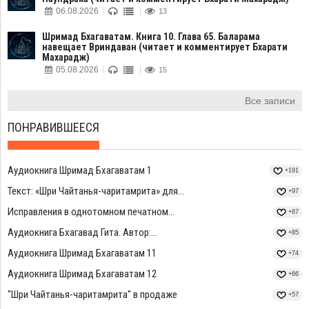
06.08.2026
13
Шримад Бхагаватам. Книга 10. Глава 65. Баларама
навещает Вриндаван (читает и комментирует Бхарати
Махарадж)
05.08.2026
15
Все записи
ПОНРАВИВШЕЕСЯ
Аудиокнига Шримад Бхагаватам 1
+191
Текст: «Шри Чайтанья-чаритамрита» для...
+97
Исправления в однотомном печатном...
+87
Аудиокнига Бхагавад Гита. Автор:...
+85
Аудиокнига Шримад Бхагаватам 11
+74
Аудиокнига Шримад Бхагаватам 12
+66
"Шри Чайтанья-чаритамрита" в продаже
+57