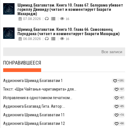
Шримад Бхагаватам. Книга 10. Глава 67. Баларама убивает
гориллу Двивиду (читает и комментирует Бхарати
Махарадж)
07.08.2026
16
Шримад Бхагаватам. Книга 10. Глава 66. Самозванец
Паундрака (читает и комментирует Бхарати Махарадж)
06.08.2026
16
Все записи
ПОНРАВИВШЕЕСЯ
Аудиокнига Шримад Бхагаватам 1
+191
Текст: «Шри Чайтанья-чаритамрита» для...
+97
Исправления в однотомном печатном...
+87
Аудиокнига Бхагавад Гита. Автор:...
+85
Аудиокнига Шримад Бхагаватам 11
+74
Аудиокнига Шримад Бхагаватам 12
+66