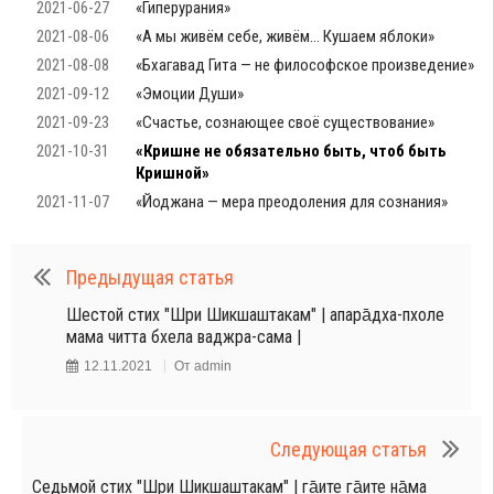
2021-06-27
«Гиперурания»
2021-08-06
«А мы живём себе, живём… Кушаем яблоки»
2021-08-08
«Бхагавад Гита — не философское произведение»
2021-09-12
«Эмоции Души»
2021-09-23
«Счастье, сознающее своё существование»
2021-10-31
«Кришне не обязательно быть, чтоб быть
Кришной»
2021-11-07
«Йоджана — мера преодоления для сознания»
Предыдущая статья
Шестой стих "Шри Шикшаштакам" | апара̄дха-пхоле
мама читта бхела ваджра-сама |
12.11.2021
От
admin
Следующая статья
Седьмой стих "Шри Шикшаштакам" | га̄ите га̄ите на̄ма