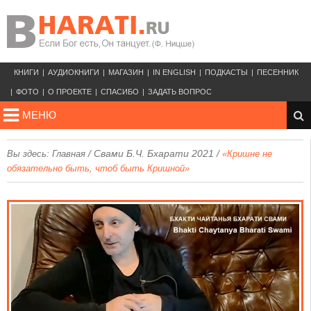
КНИГИ
АУДИОКНИГИ
МАГАЗИН
IN ENGLISH
ПОДКАСТЫ
ПЕСЕННИК
ФОТО
О ПРОЕКТЕ
СПАСИБО
ЗАДАТЬ ВОПРОС
МЕНЮ
/
Свами Б.Ч. Бхарати 2021
/
Вы здесь:
Главная
«Кришне не
обязательно быть, чтоб быть Кришной»