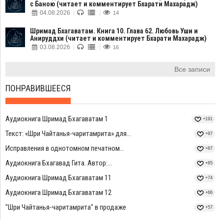
с Баною (читает и комментирует Бхарати Махарадж)
04.08.2026
14
Шримад Бхагаватам. Книга 10. Глава 62. Любовь Уши и
Анируддхи (читает и комментирует Бхарати Махарадж)
03.08.2026
16
Все записи
ПОНРАВИВШЕЕСЯ
Аудиокнига Шримад Бхагаватам 1
+191
Текст: «Шри Чайтанья-чаритамрита» для...
+97
Исправления в однотомном печатном...
+87
Аудиокнига Бхагавад Гита. Автор:...
+85
Аудиокнига Шримад Бхагаватам 11
+74
Аудиокнига Шримад Бхагаватам 12
+66
"Шри Чайтанья-чаритамрита" в продаже
+57