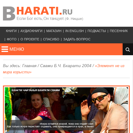
КНИГИ
АУДИОКНИГИ
МАГАЗИН
IN ENGLISH
ПОДКАСТЫ
ПЕСЕННИК
ФОТО
О ПРОЕКТЕ
СПАСИБО
ЗАДАТЬ ВОПРОС
МЕНЮ
/
Свами Б.Ч. Бхарати 2004
/
Вы здесь:
Главная
«Элемент не из
мира корысти»