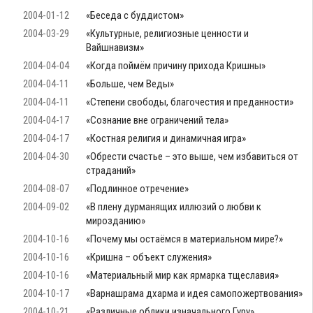
2004-01-12
«Беседа с буддистом»
2004-03-29
«Культурные, религиозные ценности и
Вайшнавизм»
2004-04-04
«Когда поймём причину прихода Кришны»
2004-04-11
«Больше, чем Веды»
2004-04-11
«Степени свободы, благочестия и преданности»
2004-04-17
«Сознание вне ограничений тела»
2004-04-17
«Костная религия и динамичная игра»
2004-04-30
«Обрести счастье – это выше, чем избавиться от
страданий»
2004-08-07
«Подлинное отречение»
2004-09-02
«В плену дурманящих иллюзий о любви к
мирозданию»
2004-10-16
«Почему мы остаёмся в материальном мире?»
2004-10-16
«Кришна – объект служения»
2004-10-16
«Материальный мир как ярмарка тщеславия»
2004-10-17
«Варнашрама дхарма и идея самопожертвования»
2004-10-21
«Различные облики изначального Гуру»