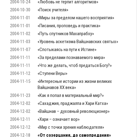
2004-10-24
«Любовь не терпит алгоритмов»
2004-10-30
«Поиск учителя»
2004-11-01
«Миры за пределом нашего восприятия»
2004-11-01
«Писания, проповедь и практика»
2004-11-02
«Путь спутников Махапрабху»
2004-11-03
«Уровень аскетизма Вайшнавских святых»
2004-11-07
«Спотыкаясь на пути к Истине»
2004-11-11
«За пределами познаваемого мира»
2004-11-11
«Что же делать, чтоб предаться Богу?»
2004-11-12
«Ступени Веры»
2004-11-15
«Интересные истории из жизни великих
Вайшнавов ХХ века»
2004-11-23
«Как я попал в материальный мир?»
2004-12-02
«Сахаджия, праджалпа и Хари Катха»
2004-12-02
«Вайшнав – духовный революционер»
2004-12-11
«Хари – означает вор»
2004-12-12
«Мир с точки зрения наблюдателя»
2004-12-18
«От созерцания, до самопредания»