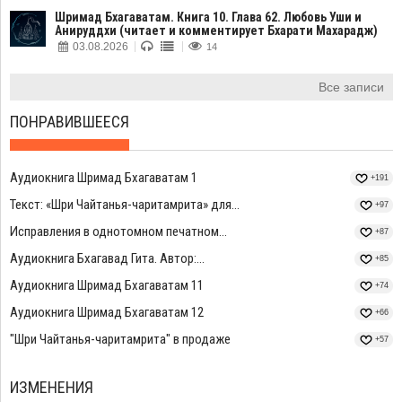
Шримад Бхагаватам. Книга 10. Глава 62. Любовь Уши и
Анируддхи (читает и комментирует Бхарати Махарадж)
03.08.2026
14
Все записи
ПОНРАВИВШЕЕСЯ
Аудиокнига Шримад Бхагаватам 1
+191
Текст: «Шри Чайтанья-чаритамрита» для...
+97
Исправления в однотомном печатном...
+87
Аудиокнига Бхагавад Гита. Автор:...
+85
Аудиокнига Шримад Бхагаватам 11
+74
Аудиокнига Шримад Бхагаватам 12
+66
"Шри Чайтанья-чаритамрита" в продаже
+57
ИЗМЕНЕНИЯ