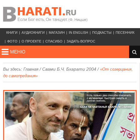
КНИГИ
АУДИОКНИГИ
МАГАЗИН
IN ENGLISH
ПОДКАСТЫ
ПЕСЕННИК
ФОТО
О ПРОЕКТЕ
СПАСИБО
ЗАДАТЬ ВОПРОС
МЕНЮ
/
Свами Б.Ч. Бхарати 2004
/
Вы здесь:
Главная
«От созерцания,
до самопредания»