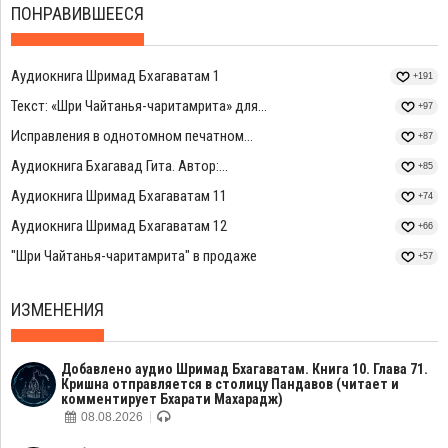
ПОНРАВИВШЕЕСЯ
Аудиокнига Шримад Бхагаватам 1
+191
Текст: «Шри Чайтанья-чаритамрита» для...
+97
Исправления в однотомном печатном...
+87
Аудиокнига Бхагавад Гита. Автор:...
+85
Аудиокнига Шримад Бхагаватам 11
+74
Аудиокнига Шримад Бхагаватам 12
+66
"Шри Чайтанья-чаритамрита" в продаже
+57
ИЗМЕНЕНИЯ
Добавлено аудио Шримад Бхагаватам. Книга 10. Глава 71.
Кришна отправляется в столицу Пандавов (читает и
комментирует Бхарати Махарадж)
08.08.2026