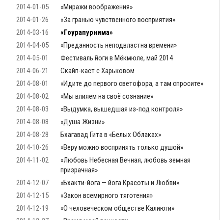
2014-01-05
«Миражи воображения»
2014-01-26
«За гранью чувственного восприятия»
2014-03-16
«Гоурапурнима»
2014-04-05
«Преданность неподвластна времени»
2014-05-01
Фестиваль йоги в Мёкмюле, май 2014
2014-06-21
Скайп-каст с Харьковом
2014-08-01
«Идите до первого светофора, а там спросите»
2014-08-02
«Мы влияем на своё сознание»
2014-08-03
«Выдумка, вышедшая из-под контроля»
2014-08-08
«Душа Жизни»
2014-08-28
Бхагавад Гита в «Белых Облаках»
2014-10-26
«Веру можно воспринять только душой»
2014-11-02
«Любовь Небесная Вечная, любовь земная
призрачная»
2014-12-07
«Бхакти-йога — йога Красоты и Любви»
2014-12-15
«Закон всемирного тяготения»
2014-12-19
«О человеческом обществе Калиюги»