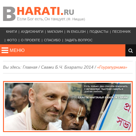
КНИГИ
АУДИОКНИГИ
МАГАЗИН
IN ENGLISH
ПОДКАСТЫ
ПЕСЕННИК
ФОТО
О ПРОЕКТЕ
СПАСИБО
ЗАДАТЬ ВОПРОС
МЕНЮ
/
Свами Б.Ч. Бхарати 2014
/
Вы здесь:
Главная
«Гоурапурнима»