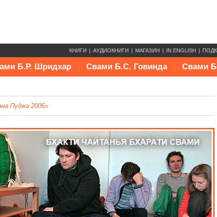
КНИГИ
АУДИОКНИГИ
МАГАЗИН
IN ENGLISH
ПОД
ами Б.Р. Шридхар
Свами Б.С. Говинда
Свами Б
ана Пуджа 2005»