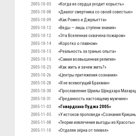
2005-10-05
«Когда из сердца уходит корысть»
2005-10-08
«Диалог смертника со своей совестью»
2005-10-09
«Как Ромео и Джульетта»
2005-10-12
«Веды — лишь ступени знания»
2005-10-12
«Эта Вселенная охвачена пожаром»
2005-10-14
«Коротко о главном»
2005-10-15
«Реальность за гранью опыта»
2005-10-15
«Самая возвышенная религия»
2005-10-25
«Как жить и зачем жить?»
2005-10-26
«Центры притяжения сознания»
2005-10-28
«Я не всемогущий Брахман»
2005-10-30
«Прославление Шрилы Шридхара Махара
2005-10-31
«Преданность настоящему мужчине»
2005-11-03
«Говардхана Пуджа 2005»
2005-11-05
«У истоков проповеди «Сознания Кришны
2005-11-08
«Теории извлечения выгоды из Красоты»
2005-11-10
«Отделяя зёрна от плевел»