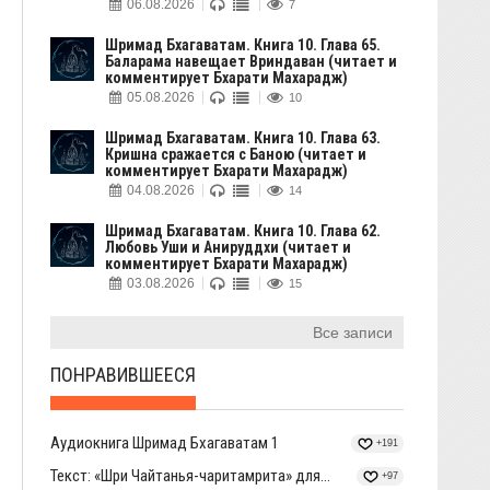
06.08.2026
7
Шримад Бхагаватам. Книга 10. Глава 65.
Баларама навещает Вриндаван (читает и
комментирует Бхарати Махарадж)
05.08.2026
10
Шримад Бхагаватам. Книга 10. Глава 63.
Кришна сражается с Баною (читает и
комментирует Бхарати Махарадж)
04.08.2026
14
Шримад Бхагаватам. Книга 10. Глава 62.
Любовь Уши и Анируддхи (читает и
комментирует Бхарати Махарадж)
03.08.2026
15
Все записи
ПОНРАВИВШЕЕСЯ
Аудиокнига Шримад Бхагаватам 1
+191
Текст: «Шри Чайтанья-чаритамрита» для...
+97