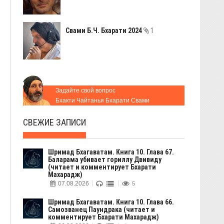
Свами Б.Ч. Бхарати 2024
1
Задайте свой вопрос
Бхакти Чайтанья Бхарати Свами
СВЕЖИЕ ЗАПИСИ
Шримад Бхагаватам. Книга 10. Глава 67.
Баларама убивает гориллу Двивиду
(читает и комментирует Бхарати
Махарадж)
07.08.2026
5
Шримад Бхагаватам. Книга 10. Глава 66.
Самозванец Паундрака (читает и
комментирует Бхарати Махарадж)