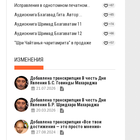
Исправления в однотомном печатном...
+87
Аудиокнига Бхагавад Гита. Автор:...
+85
Аудиокнига Шримад Бхагаватам 11
+74
Аудиокнига Шримад Бхагаватам 12
+66
"Шри Чайтанья-чаритамрита" в продаже
+57
ИЗМЕНЕНИЯ
Добавлена транскрипция В честь Дня
Явления Б.С. Говинды Махараджа
21.07.2026
Добавлена транскрипция В честь Дня
Явления Б.Р. Шридхара Махараджа
20.03.2026
Добавлена транскрипция «Все твои
достижения — это просто мнения»
27.08.2024