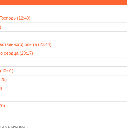
осподь (12:40)
)
ственного) опыта (22:44)
о сердца (29:17)
(40:01)
25)
)
00)
го отличаться.