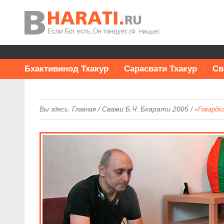
Бхактивинод Тхакур
Сарасвати Тхакур
Св
/
Свами Б.Ч. Бхарати 2005
/
Вы здесь:
Главная
«Говардх