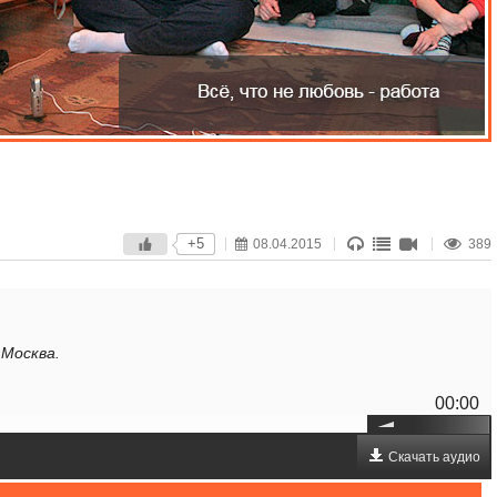
+5
08.04.2015
389
 Москва.
00:00
Скачать аудио