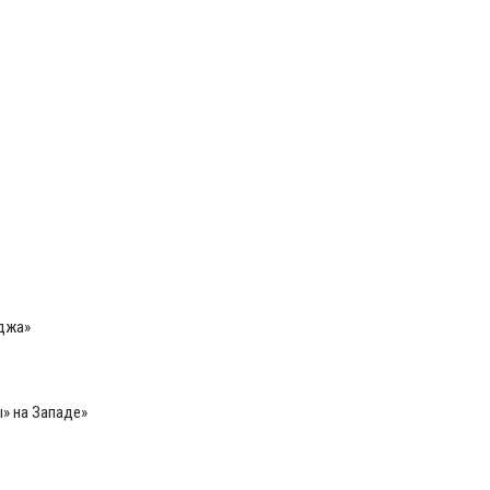
джа»
» на Западе»