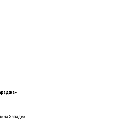
араджа»
» на Западе»