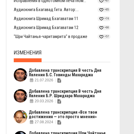
Исправления в однотомном печатном...
+87
Аудиокнига Бхагавад Гита. Автор:...
+85
Аудиокнига Шримад Бхагаватам 11
+74
Аудиокнига Шримад Бхагаватам 12
+66
"Шри Чайтанья-чаритамрита" в продаже
+57
ИЗМЕНЕНИЯ
Добавлена транскрипция В честь Дня
Явления Б.С. Говинды Махараджа
21.07.2026
Добавлена транскрипция В честь Дня
Явления Б.Р. Шридхара Махараджа
20.03.2026
Добавлена транскрипция «Все твои
достижения — это просто мнения»
27.08.2024
Добавлена транскрипция Шри Чайтанья