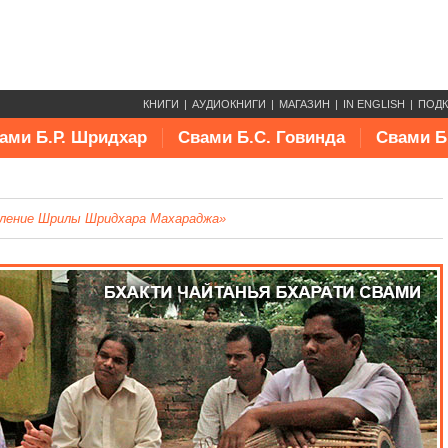
КНИГИ
АУДИОКНИГИ
МАГАЗИН
IN ENGLISH
ПОД
ами Б.Р. Шридхар
Свами Б.С. Говинда
Свами Б
ление Шрилы Шридхара Махараджа»