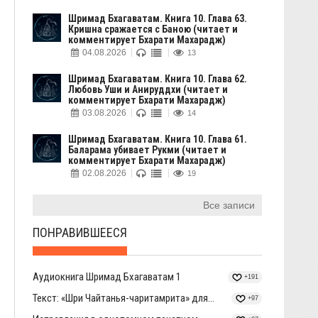
Шримад Бхагаватам. Книга 10. Глава 63.
Кришна сражается с Баною (читает и
комментирует Бхарати Махарадж)
04.08.2026
13
Шримад Бхагаватам. Книга 10. Глава 62.
Любовь Уши и Анируддхи (читает и
комментирует Бхарати Махарадж)
03.08.2026
14
Шримад Бхагаватам. Книга 10. Глава 61.
Баларама убивает Рукми (читает и
комментирует Бхарати Махарадж)
02.08.2026
19
Все записи
ПОНРАВИВШЕЕСЯ
Аудиокнига Шримад Бхагаватам 1
+191
Текст: «Шри Чайтанья-чаритамрита» для...
+97