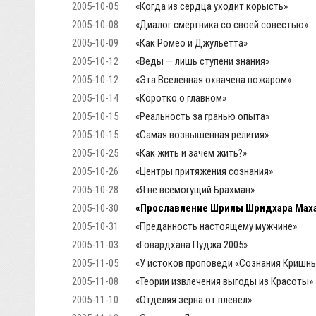
2005-10-05
«Когда из сердца уходит корысть»
2005-10-08
«Диалог смертника со своей совестью»
2005-10-09
«Как Ромео и Джульетта»
2005-10-12
«Веды — лишь ступени знания»
2005-10-12
«Эта Вселенная охвачена пожаром»
2005-10-14
«Коротко о главном»
2005-10-15
«Реальность за гранью опыта»
2005-10-15
«Самая возвышенная религия»
2005-10-25
«Как жить и зачем жить?»
2005-10-26
«Центры притяжения сознания»
2005-10-28
«Я не всемогущий Брахман»
2005-10-30
«Прославление Шрилы Шридхара Мах
2005-10-31
«Преданность настоящему мужчине»
2005-11-03
«Говардхана Пуджа 2005»
2005-11-05
«У истоков проповеди «Сознания Кришны
2005-11-08
«Теории извлечения выгоды из Красоты»
2005-11-10
«Отделяя зёрна от плевел»