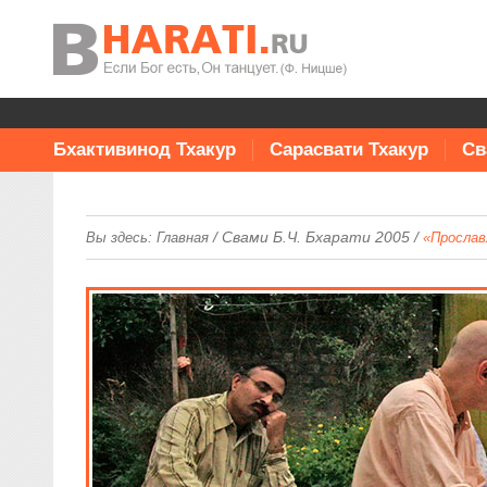
Бхактивинод Тхакур
Сарасвати Тхакур
Св
/
Свами Б.Ч. Бхарати 2005
/
Вы здесь:
Главная
«Прослав