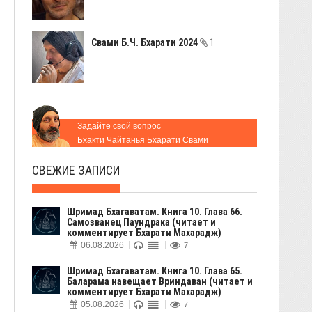
Свами Б.Ч. Бхарати 2024
1
Задайте свой вопрос
Бхакти Чайтанья Бхарати Свами
СВЕЖИЕ ЗАПИСИ
Шримад Бхагаватам. Книга 10. Глава 66.
Самозванец Паундрака (читает и
комментирует Бхарати Махарадж)
06.08.2026
7
Шримад Бхагаватам. Книга 10. Глава 65.
Баларама навещает Вриндаван (читает и
комментирует Бхарати Махарадж)
05.08.2026
7