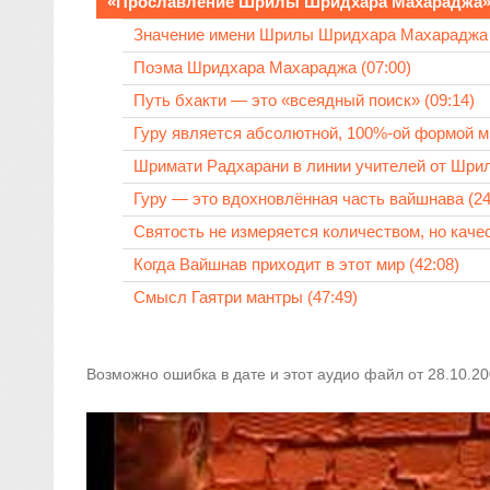
«Прославление Шрилы Шридхара Махараджа
Значение имени Шрилы Шридхара Махараджа (
Поэма Шридхара Махараджа (07:00)
Путь бхакти — это «всеядный поиск» (09:14)
Гуру является абсолютной, 100%-ой формой ми
Шримати Радхарани в линии учителей от Шрил
Гуру — это вдохновлённая часть вайшнава (24
Святость не измеряется количеством, но качес
Когда Вайшнав приходит в этот мир (42:08)
Смысл Гаятри мантры (47:49)
Возможно ошибка в дате и этот аудио файл от 28.10.20