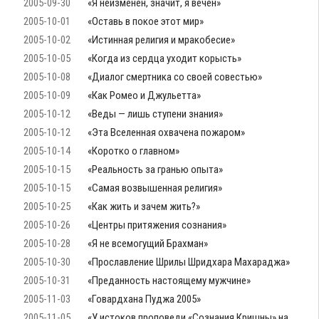
2005-09-30
«Я неизменен, значит, я вечен»
2005-10-01
«Оставь в покое этот мир»
2005-10-02
«Истинная религия и мракобесие»
2005-10-05
«Когда из сердца уходит корысть»
2005-10-08
«Диалог смертника со своей совестью»
2005-10-09
«Как Ромео и Джульетта»
2005-10-12
«Веды — лишь ступени знания»
2005-10-12
«Эта Вселенная охвачена пожаром»
2005-10-14
«Коротко о главном»
2005-10-15
«Реальность за гранью опыта»
2005-10-15
«Самая возвышенная религия»
2005-10-25
«Как жить и зачем жить?»
2005-10-26
«Центры притяжения сознания»
2005-10-28
«Я не всемогущий Брахман»
2005-10-30
«Прославление Шрилы Шридхара Махараджа»
2005-10-31
«Преданность настоящему мужчине»
2005-11-03
«Говардхана Пуджа 2005»
2005-11-05
«У истоков проповеди «Сознания Кришны» на