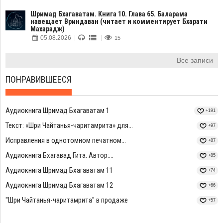
Шримад Бхагаватам. Книга 10. Глава 65. Баларама
навещает Вриндаван (читает и комментирует Бхарати
Махарадж)
05.08.2026
15
Все записи
ПОНРАВИВШЕЕСЯ
Аудиокнига Шримад Бхагаватам 1
+191
Текст: «Шри Чайтанья-чаритамрита» для...
+97
Исправления в однотомном печатном...
+87
Аудиокнига Бхагавад Гита. Автор:...
+85
Аудиокнига Шримад Бхагаватам 11
+74
Аудиокнига Шримад Бхагаватам 12
+66
"Шри Чайтанья-чаритамрита" в продаже
+57