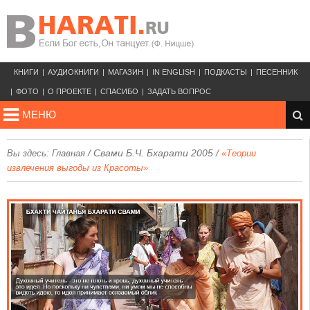
КНИГИ
АУДИОКНИГИ
МАГАЗИН
IN ENGLISH
ПОДКАСТЫ
ПЕСЕННИК
ФОТО
О ПРОЕКТЕ
СПАСИБО
ЗАДАТЬ ВОПРОС
МЕНЮ
/
Свами Б.Ч. Бхарати 2005
/
Вы здесь:
Главная
«Теории
извлечения выгоды из Красоты»