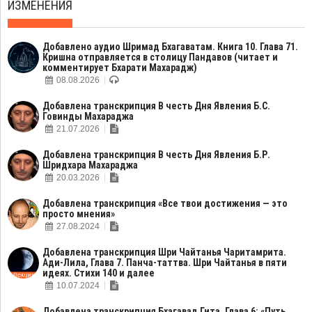
ИЗМЕНЕНИЯ
Добавлено аудио Шримад Бхагаватам. Книга 10. Глава 71.
Кришна отправляется в столицу Пандавов (читает и
комментирует Бхарати Махарадж)
08.08.2026
Добавлена транскрипция В честь Дня Явления Б.С.
Говинды Махараджа
21.07.2026
Добавлена транскрипция В честь Дня Явления Б.Р.
Шридхара Махараджа
20.03.2026
Добавлена транскрипция «Все твои достижения — это
просто мнения»
27.08.2024
Добавлена транскрипция Шри Чайтанья Чаритамрита.
Ади-Лила, Глава 7. Панча-таттва. Шри Чайтанья в пяти
идеях. Стихи 140 и далее
10.07.2024
Добавлена транскрипция Бхагавад Гита, Глава 6: «Путь