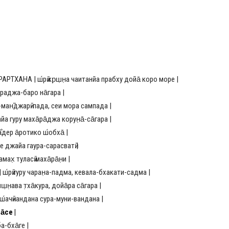
НА | ш́рӣ кр̣ш̣н̣а чаитанйа прабху дойа̄ коро море |
аджа-баро на̄гара |
н̃джарӣ-пада, сеи мора сампада |
уру маха̄ра̄джа корун̣а̄-са̄гара |
дер а̄ротико ш́обха̄ |
джайа гаура-сарасватӣ |
 туласӣ маха̄ра̄н̣и |
ӣ гуру чаран̣а-падма, кевала-бхакати-садма |
ва т̣ха̄кура, дойа̄ра са̄гара |
чӣнандана сура-муни-вандана |
̄се |
-бха̄ге |