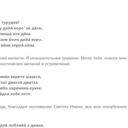
гурудев!
у дийа̄ коро’ эи да̄се,
а̄пекш̣а̄ ати дӣна
ане боло дийа̄ коро,
ма̄не спр̣ха̄-хӣна
своей милости. Я незначительнее травинки. Молю тебя, помоги мне
эгоистических желаний и устремлений.
мма̄н корите ш́акати,
тха! джатха̄ джатха
а̄ибо харина̄ма-сукхе,
а̄дха хобе хото
гда, благодаря воспеванию Святого Имени, все мои оскорбления
р̣па̄ лобхийа̄ э джана,