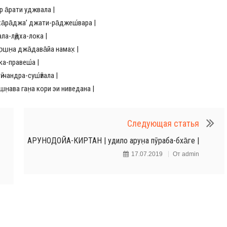
 а̄рати уджвала |
̄ра̄джа’ джати-ра̄джеш́вара |
а-лӣд̣ха-лока |
̣н̣а джа̄дава̄йа намах̣ |
ка-правеш́а |
чандра-суш́ӣтала |
̣ава ган̣а кори эи ниведана |
Следующая статья
АРУНОДОЙА-КИРТАН | удило арун̣а пӯраба-бха̄ге |
17.07.2019
От
admin