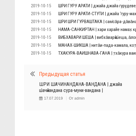
2019-10-15
ШРИ ГУРУ АРАТИ | джайа джайа гурудевер
2019-10-15
ШРИ ГУРУ АРАТИ-СТУТИ | джайа ‘гуру-маха
2019-10-15
ШРИ ШРИ ГУРВАШТАКА | сам̇са̄ра-да̄ва̄нал
2019-10-15
НАМА-САНКИРТАН | хари харайе намах̣ кр̣ш
2019-10-15
ВИБХАВАРИ ШЕША | вибха̄варӣ ш́еш̣а, а̄ло
2019-10-15
МАНАХ-ШИКША | нита̄и-пада-камала, кот̣ӣ-
2019-10-15
ТХАКУРА-ВАИШНАВА-ГАНА | т̣ха̄кура ваиш̣н
Предыдущая статья
ШРИ ШАЧИНАНДАНА-ВАНДАНА | джайа
ш́ачӣнандана сура-муни-вандана |
17.07.2019
От
admin