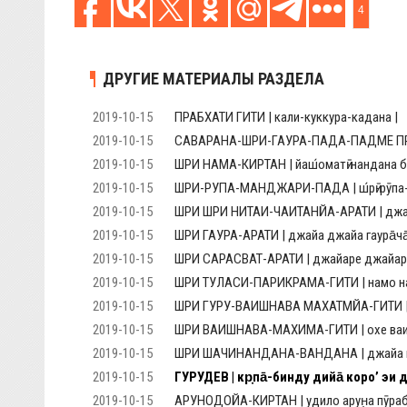
4
ДРУГИЕ МАТЕРИАЛЫ РАЗДЕЛА
2019-10-15
ПРАБХАТИ ГИТИ | кали-куккура-кадана |
2019-10-15
САВАРАНА-ШРИ-ГАУРА-ПАДА-ПАДМЕ ПРАРТХА
2019-10-15
ШРИ НАМА-КИРТАН | йаш́оматӣ-нандана бр
2019-10-15
ШРИ-РУПА-МАНДЖАРИ-ПАДА | ш́рӣ-рӯпа-ма
2019-10-15
ШРИ ШРИ НИТАИ-ЧАИТАНЙА-АРАТИ | джайа г
2019-10-15
ШРИ ГАУРА-АРАТИ | джайа джайа гаура̄ча̄̐
2019-10-15
ШРИ САРАСВАТ-АРАТИ | джайаре джайаре 
2019-10-15
ШРИ ТУЛАСИ-ПАРИКРАМА-ГИТИ | намо намах̣
2019-10-15
ШРИ ГУРУ-ВАИШНАВА МАХАТМЙА-ГИТИ | ш́р
2019-10-15
ШРИ ВАИШНАВА-МАХИМА-ГИТИ | охе ваиш̣н̣а
2019-10-15
ШРИ ШАЧИНАНДАНА-ВАНДАНА | джайа ш́а
2019-10-15
ГУРУДЕВ | кр̣па̄-бинду дийа̄ коро’ эи да
2019-10-15
АРУНОДОЙА-КИРТАН | удило арун̣а пӯраба