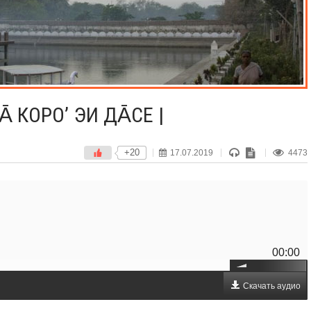
̄ КОРО’ ЭИ ДА̄СЕ |
+20
17.07.2019
4473
00:00
Скачать аудио