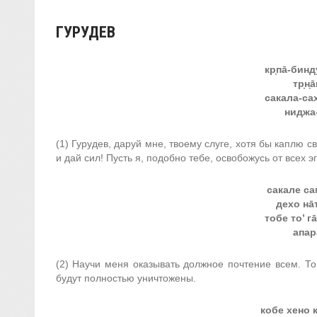
ГУРУДЕВ
кр̣па̄-бинд
тр̣н̣
сакала-сах
ниджа-
(1) Гурудев, даруй мне, твоему слуге, хотя бы каплю 
и дай сил! Пусть я, подобно тебе, освобожусь от всех 
сакале са
дехо на̄
тобе то’ г
апар
(2) Научи меня оказывать должное почтение всем. То
будут полностью уничтожены.
кобе хено к