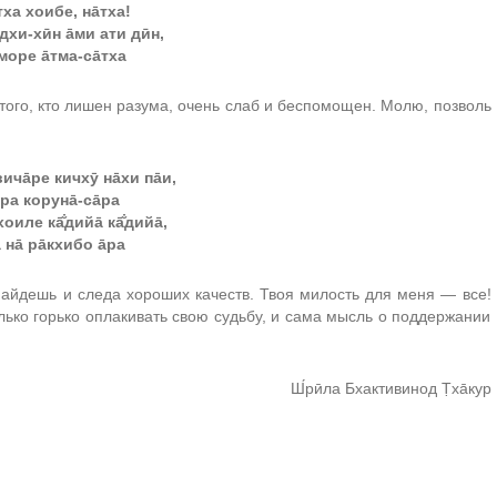
ртха хоибе, на̄тха!
дхи-хӣн а̄ми ати дӣн,
море а̄тма-са̄тха
 того, кто лишен разума, очень слаб и беспомощен. Молю, позволь
ича̄ре кичхӯ на̄хи па̄и,
ра коруна̄-са̄ра
хоиле ка̄̐дийа̄ ка̄̐дийа̄,
а на̄ ра̄кхибо а̄ра
найдешь и следа хороших качеств. Твоя милость для меня — все!
лько горько оплакивать свою судьбу, и сама мысль о поддержании
Ш́рӣла Бхактивинод Т̣ха̄кур