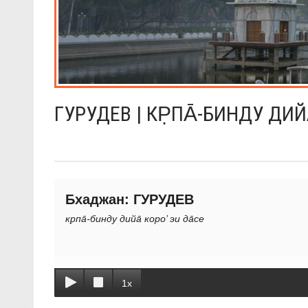
ГУРУДЕВ | КР̣ПА̄-БИНДУ ДИЙА
Бхаджан: ГУРУДЕВ
кр̣па̄-бинду дийа̄ коро’ эи да̄се
1x