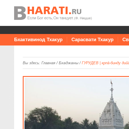
Бхактивинод Тхакур
Сарасвати Тхакур
Св
/
Бхаджаны
/
Вы здесь:
Главная
ГУРУДЕВ | кр̣па̄-бинду дийа̄