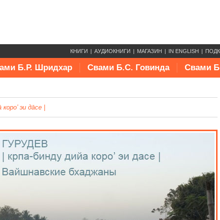
КНИГИ
АУДИОКНИГИ
МАГАЗИН
IN ENGLISH
ПОД
ами Б.Р. Шридхар
Свами Б.С. Говинда
Свами Б
 коро’ эи да̄се |