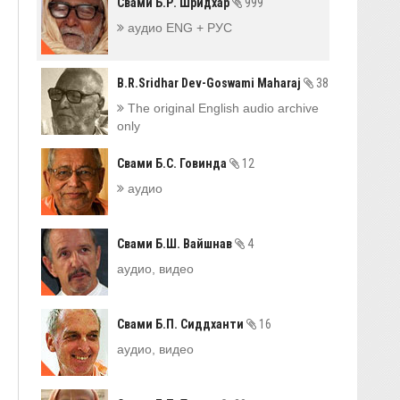
Свами Б.Р. Шридхар
999
аудио ENG + РУС
B.R.Sridhar Dev-Goswami Maharaj
38
The original English audio archive
only
Свами Б.С. Говинда
12
аудио
Свами Б.Ш. Вайшнав
4
аудио, видео
Свами Б.П. Сиддханти
16
аудио, видео