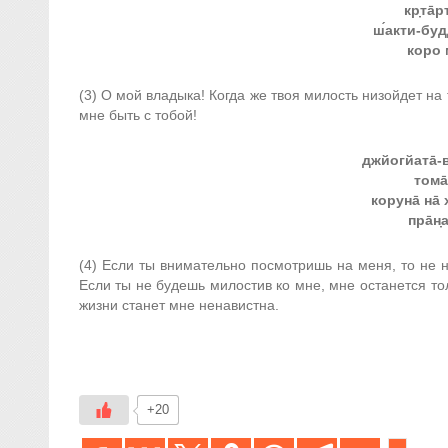
кр̣та̄
ш́акти-буд
коро 
(3) О мой владыка! Когда же твоя милость низойдет на
мне быть с тобой!
джйогйата̄-в
тома̄
коруна̄ на̄ 
пра̄н̣
(4) Если ты внимательно посмотришь на меня, то не 
Если ты не будешь милостив ко мне, мне останется то
жизни станет мне ненавистна.
+20