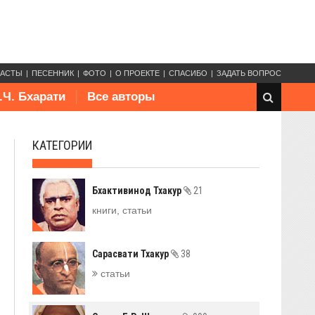
КАСТЫ
ПЕСЕННИК
ФОТО
О ПРОЕКТЕ
СПАСИБО
ЗАДАТЬ ВОПРОС
.Ч. Бхарати
Все авторы
КАТЕГОРИИ
Бхактивинод Тхакур
21
книги, статьи
Сарасвати Тхакур
38
статьи