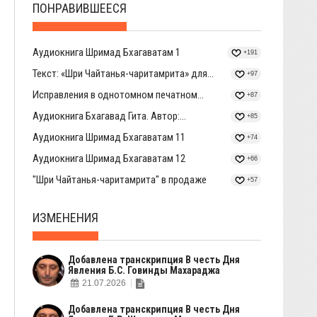
ПОНРАВИВШЕЕСЯ
Аудиокнига Шримад Бхагаватам 1
+191
Текст: «Шри Чайтанья-чаритамрита» для...
+97
Исправления в однотомном печатном...
+87
Аудиокнига Бхагавад Гита. Автор:...
+85
Аудиокнига Шримад Бхагаватам 11
+74
Аудиокнига Шримад Бхагаватам 12
+66
"Шри Чайтанья-чаритамрита" в продаже
+57
ИЗМЕНЕНИЯ
Добавлена транскрипция В честь Дня
Явления Б.С. Говинды Махараджа
21.07.2026
Добавлена транскрипция В честь Дня