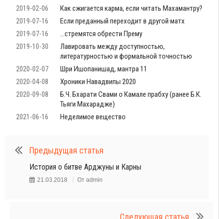
2019-02-06
Как сжигается карма, если читать Махамантру?
2019-07-16
Если преданный переходит в другой матх
2019-07-16
…стремятся обрести Прему
2019-10-30
Лавировать между доступностью,
литературностью и формальной точностью
2020-02-07
Шри Ишопанишад, мантра 11
2020-04-08
Хроники Навадвипы 2020
2020-09-08
Б.Ч. Бхарати Свами о Камале прабху (ранее Б.К.
Тьяги Махарадже)
2021-06-16
Неделимое вещество
Предыдущая статья
История о битве Арджуны и Карны
21.03.2018
От
admin
Следующая статья