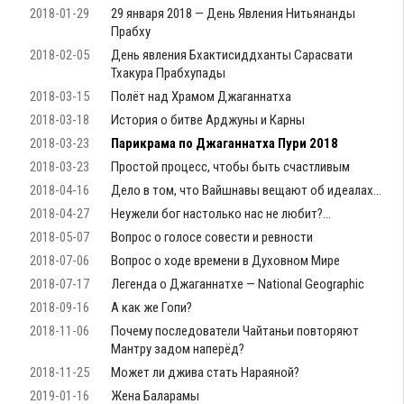
2018-01-29
29 января 2018 — День Явления Нитьянанды
Прабху
2018-02-05
День явления Бхактисиддханты Сарасвати
Тхакура Прабхупады
2018-03-15
Полёт над Храмом Джаганнатха
2018-03-18
История о битве Арджуны и Карны
2018-03-23
Парикрама по Джаганнатха Пури 2018
2018-03-23
Простой процесс, чтобы быть счастливым
2018-04-16
Дело в том, что Вайшнавы вещают об идеалах…
2018-04-27
Неужели бог настолько нас не любит?…
2018-05-07
Вопрос о голосе совести и ревности
2018-07-06
Вопрос о ходе времени в Духовном Мире
2018-07-17
Легенда о Джаганнатхе — National Geographic
2018-09-16
А как же Гопи?
2018-11-06
Почему последователи Чайтаньи повторяют
Мантру задом наперёд?
2018-11-25
Может ли джива стать Нараяной?
2019-01-16
Жена Баларамы