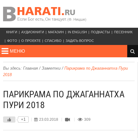
КНИГИ
АУДИОКНИГИ
МАГАЗИН
IN ENGLISH
ПОДКАСТЫ
ПЕСЕННИК
ФОТО
О ПРОЕКТЕ
СПАСИБО
ЗАДАТЬ ВОПРОС
МЕНЮ
/
Заметки
/
Вы здесь:
Главная
Парикрама по Джаганнатха Пури
2018
ПАРИКРАМА ПО ДЖАГАННАТХА
ПУРИ 2018
+1
23.03.2018
309