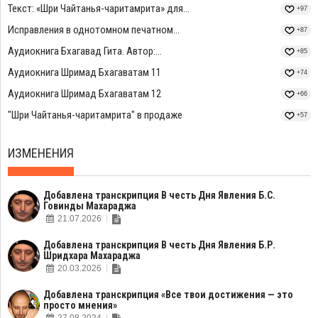
Текст: «Шри Чайтанья-чаритамрита» для...
+97
Исправления в однотомном печатном...
+87
Аудиокнига Бхагавад Гита. Автор:...
+85
Аудиокнига Шримад Бхагаватам 11
+74
Аудиокнига Шримад Бхагаватам 12
+66
"Шри Чайтанья-чаритамрита" в продаже
+57
ИЗМЕНЕНИЯ
Добавлена транскрипция В честь Дня Явления Б.С.
Говинды Махараджа
21.07.2026
Добавлена транскрипция В честь Дня Явления Б.Р.
Шридхара Махараджа
20.03.2026
Добавлена транскрипция «Все твои достижения — это
просто мнения»