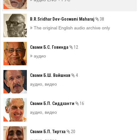
B.R.Sridhar Dev-Goswami Maharaj
38
The original English audio archive only
Свами Б.С. Говинда
12
аудио
Свами Б.Ш. Вайшнав
4
аудио, видео
Свами Б.П. Сиддханти
16
аудио, видео
Свами Б.П. Тиртха
20