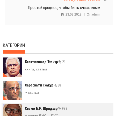
Простой процесс, чтобы быть счастливым
23.03.2018
От
admin
КАТЕГОРИИ
Бхактивинод Тхакур
21
книги, статьи
Сарасвати Тхакур
38
статьи
Свами Б.Р. Шридхар
999
аудио ENG + РУС