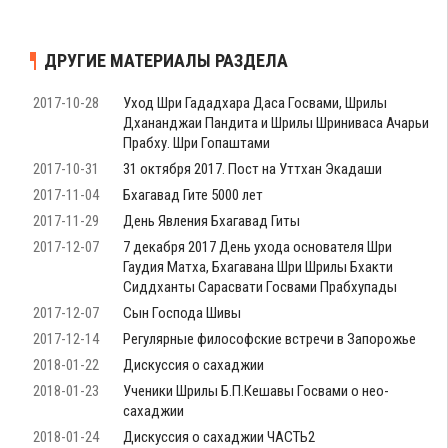
ДРУГИЕ МАТЕРИАЛЫ РАЗДЕЛА
2017-10-28
Уход Шри Гададхара Даса Госвами, Шрилы
Дхананджаи Пандита и Шрилы Шриниваса Ачарьи
Прабху. Шри Гопаштами
2017-10-31
31 октября 2017. Пост на Уттхан Экадаши
2017-11-04
Бхагавад Гите 5000 лет
2017-11-29
День Явления Бхагавад Гиты
2017-12-07
7 декабря 2017 День ухода основателя Шри
Гаудия Матха, Бхагавана Шри Шрилы Бхакти
Сиддханты Сарасвати Госвами Прабхупады
2017-12-07
Сын Господа Шивы
2017-12-14
Регулярные философские встречи в Запорожье
2018-01-22
Дискуссия о сахаджии
2018-01-23
Ученики Шрилы Б.П.Кешавы Госвами о нео-
сахаджии
2018-01-24
Дискуссия о сахаджии ЧАСТЬ2