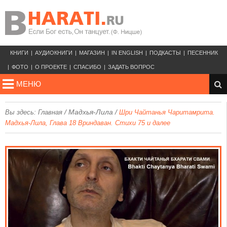
КНИГИ
АУДИОКНИГИ
МАГАЗИН
IN ENGLISH
ПОДКАСТЫ
ПЕСЕННИК
ФОТО
О ПРОЕКТЕ
СПАСИБО
ЗАДАТЬ ВОПРОС
МЕНЮ
/
Мадхья-Лила
/
Вы здесь:
Главная
Шри Чайтанья Чаритамрита.
Мадхья-Лила, Глава 18 Вриндаван. Стихи 75 и далее