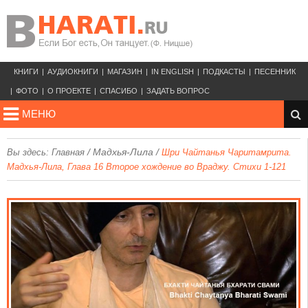
КНИГИ
АУДИОКНИГИ
МАГАЗИН
IN ENGLISH
ПОДКАСТЫ
ПЕСЕННИК
ФОТО
О ПРОЕКТЕ
СПАСИБО
ЗАДАТЬ ВОПРОС
МЕНЮ
/
Мадхья-Лила
/
Вы здесь:
Главная
Шри Чайтанья Чаритамрита.
Мадхья-Лила, Глава 16 Второе хождение во Враджу. Стихи 1-121