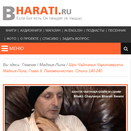
КНИГИ
АУДИОКНИГИ
МАГАЗИН
IN ENGLISH
ПОДКАСТЫ
ПЕСЕННИК
ФОТО
О ПРОЕКТЕ
СПАСИБО
ЗАДАТЬ ВОПРОС
МЕНЮ
/
Мадхья-Лила
/
Вы здесь:
Главная
Шри Чайтанья Чаритамрита.
Мадхья-Лила, Глава 9. Паломничество. Стихи 140-240