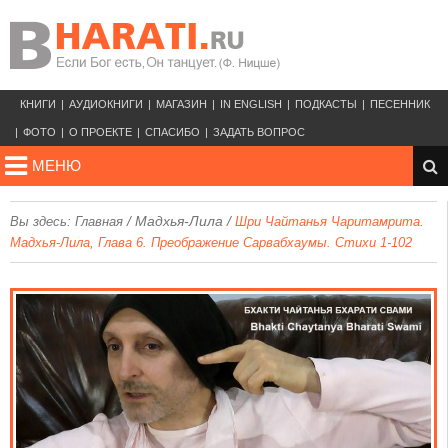
КНИГИ
АУДИОКНИГИ
МАГАЗИН
IN ENGLISH
ПОДКАСТЫ
ПЕСЕННИК
ФОТО
О ПРОЕКТЕ
СПАСИБО
ЗАДАТЬ ВОПРОС
МЕНЮ
/
Мадхья-Лила
/
Вы здесь:
Главная
Шри Чайтанья Чаритамрита.
Мадхья-Лила, Глава 6. Преображение Сарвабхаумы. Стихи 1-102