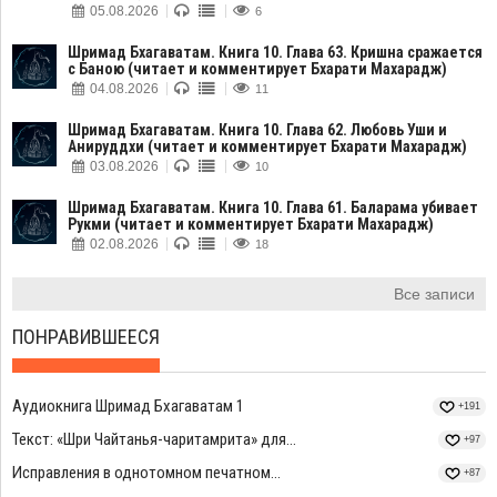
05.08.2026
6
Шримад Бхагаватам. Книга 10. Глава 63. Кришна сражается
с Баною (читает и комментирует Бхарати Махарадж)
04.08.2026
11
Шримад Бхагаватам. Книга 10. Глава 62. Любовь Уши и
Анируддхи (читает и комментирует Бхарати Махарадж)
03.08.2026
10
Шримад Бхагаватам. Книга 10. Глава 61. Баларама убивает
Рукми (читает и комментирует Бхарати Махарадж)
02.08.2026
18
Все записи
ПОНРАВИВШЕЕСЯ
Аудиокнига Шримад Бхагаватам 1
+191
Текст: «Шри Чайтанья-чаритамрита» для...
+97
Исправления в однотомном печатном...
+87