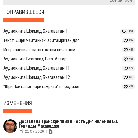
ПОНРАВИВШЕЕСЯ
Аудиокнига Шримад Бхагаватам 1
+191
Текст: «Шри Чайтанья-чаритамрита» для...
+97
Исправления в однотомном печатном...
+87
Аудиокнига Бхагавад Гита. Автор:...
+85
Аудиокнига Шримад Бхагаватам 11
+74
Аудиокнига Шримад Бхагаватам 12
+66
"Шри Чайтанья-чаритамрита" в продаже
+57
ИЗМЕНЕНИЯ
Добавлена транскрипция В честь Дня Явления Б.С.
Говинды Махараджа
21.07.2026