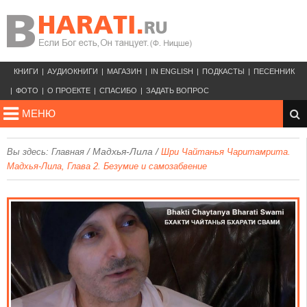
КНИГИ
АУДИОКНИГИ
МАГАЗИН
IN ENGLISH
ПОДКАСТЫ
ПЕСЕННИК
ФОТО
О ПРОЕКТЕ
СПАСИБО
ЗАДАТЬ ВОПРОС
МЕНЮ
/
Мадхья-Лила
/
Вы здесь:
Главная
Шри Чайтанья Чаритамрита.
Мадхья-Лила, Глава 2. Безумие и самозабвение