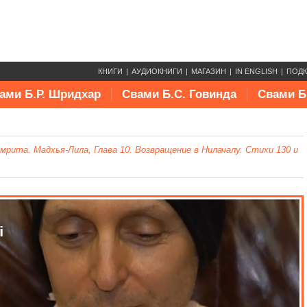
КНИГИ
АУДИОКНИГИ
МАГАЗИН
IN ENGLISH
ПОД
ами Б.Р. Шридхар
Свами Б.С. Говинда
Свами Б
рита. Мадхья-Лила, Глава 10. Возвращение в Нилачалу. Стихи 130 и