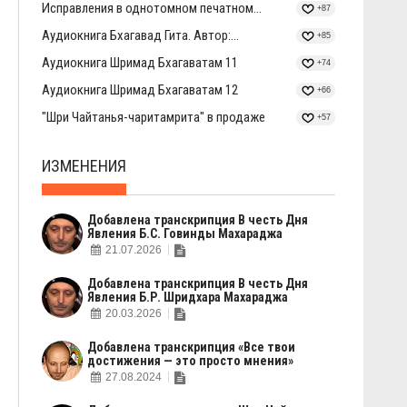
Исправления в однотомном печатном...
+87
Аудиокнига Бхагавад Гита. Автор:...
+85
Аудиокнига Шримад Бхагаватам 11
+74
Аудиокнига Шримад Бхагаватам 12
+66
"Шри Чайтанья-чаритамрита" в продаже
+57
ИЗМЕНЕНИЯ
Добавлена транскрипция В честь Дня
Явления Б.С. Говинды Махараджа
21.07.2026
Добавлена транскрипция В честь Дня
Явления Б.Р. Шридхара Махараджа
20.03.2026
Добавлена транскрипция «Все твои
достижения — это просто мнения»
27.08.2024