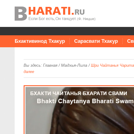
Бхактивинод Тхакур
Сарасвати Тхакур
Св
/
Мадхья-Лила
/
Вы здесь:
Главная
Шри Чайтанья Чаритам
далее