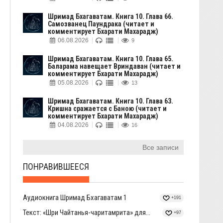
Шримад Бхагаватам. Книга 10. Глава 66.
Самозванец Паундрака (читает и
комментирует Бхарати Махарадж)
06.08.2026
9
Шримад Бхагаватам. Книга 10. Глава 65.
Баларама навещает Вриндаван (читает и
комментирует Бхарати Махарадж)
05.08.2026
13
Шримад Бхагаватам. Книга 10. Глава 63.
Кришна сражается с Баною (читает и
комментирует Бхарати Махарадж)
04.08.2026
16
Все записи
ПОНРАВИВШЕЕСЯ
Аудиокнига Шримад Бхагаватам 1
+191
Текст: «Шри Чайтанья-чаритамрита» для...
+97