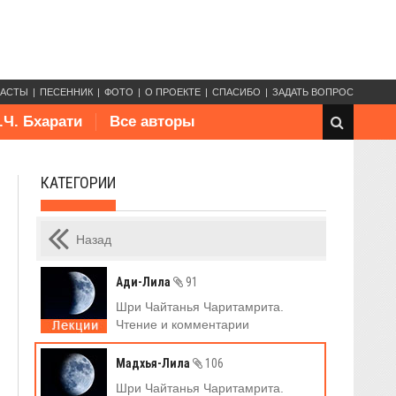
КАСТЫ
ПЕСЕННИК
ФОТО
О ПРОЕКТЕ
СПАСИБО
ЗАДАТЬ ВОПРОС
.Ч. Бхарати
Все авторы
КАТЕГОРИИ
Назад
Ади-Лила
91
Шри Чайтанья Чаритамрита.
Чтение и комментарии
Мадхья-Лила
106
Шри Чайтанья Чаритамрита.