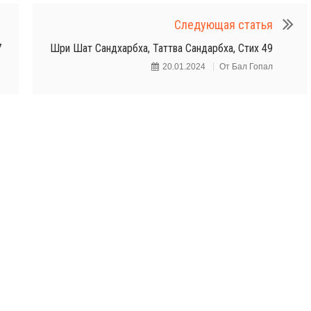
Следующая статья
7
Шри Шат Сандхарбха, Таттва Сандарбха, Стих 49
20.01.2024
От
Бал Гопал