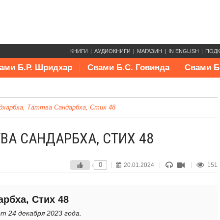
КНИГИ
АУДИОКНИГИ
МАГАЗИН
IN ENGLISH
ПОД
ами Б.Р. Шридхар
Свами Б.С. Говинда
Свами Б
харбха, Таттва Сандарбха, Стих 48
ВА САНДАРБХА, СТИХ 48
0
20.01.2024
151
рбха, Стих 48
т 24 декабря 2023 года.