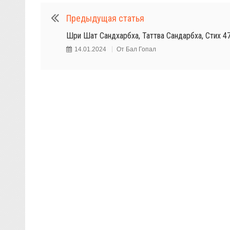
Предыдущая статья
Шри Шат Сандхарбха, Таттва Сандарбха, Стих 4
14.01.2024
От
Бал Гопал