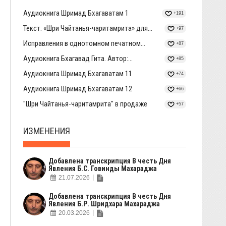
Аудиокнига Шримад Бхагаватам 1
+191
Текст: «Шри Чайтанья-чаритамрита» для...
+97
Исправления в однотомном печатном...
+87
Аудиокнига Бхагавад Гита. Автор:...
+85
Аудиокнига Шримад Бхагаватам 11
+74
Аудиокнига Шримад Бхагаватам 12
+66
"Шри Чайтанья-чаритамрита" в продаже
+57
ИЗМЕНЕНИЯ
Добавлена транскрипция В честь Дня
Явления Б.С. Говинды Махараджа
21.07.2026
Добавлена транскрипция В честь Дня
Явления Б.Р. Шридхара Махараджа
20.03.2026