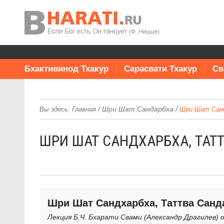
Бхактивинод Тхакур
Сарасвати Тхакур
Св
/
Шри Шат Сандарбха
/
Вы здесь:
Главная
Шри Шат Санд
ШРИ ШАТ САНДХАРБХА, ТАТТ
Шри Шат Сандхарбха, Таттва Санда
Лекция Б.Ч. Бхарати Свами (Александр Драгилев) о