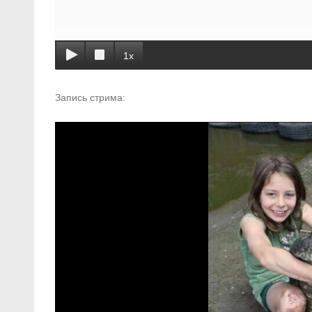
1x
Запись стрима: