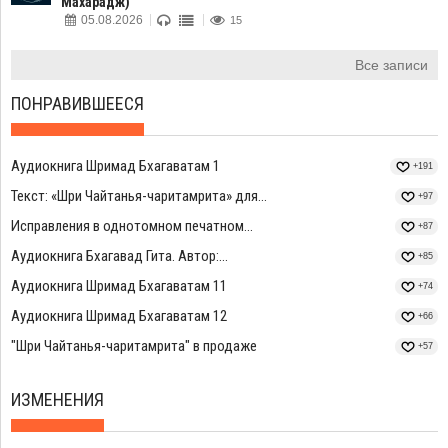
Махарадж)
05.08.2026
15
Все записи
ПОНРАВИВШЕЕСЯ
Аудиокнига Шримад Бхагаватам 1
+191
Текст: «Шри Чайтанья-чаритамрита» для...
+97
Исправления в однотомном печатном...
+87
Аудиокнига Бхагавад Гита. Автор:...
+85
Аудиокнига Шримад Бхагаватам 11
+74
Аудиокнига Шримад Бхагаватам 12
+66
"Шри Чайтанья-чаритамрита" в продаже
+57
ИЗМЕНЕНИЯ