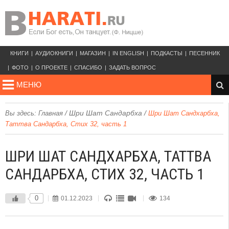
КНИГИ
АУДИОКНИГИ
МАГАЗИН
IN ENGLISH
ПОДКАСТЫ
ПЕСЕННИК
ФОТО
О ПРОЕКТЕ
СПАСИБО
ЗАДАТЬ ВОПРОС
МЕНЮ
/
Шри Шат Сандарбха
/
Вы здесь:
Главная
Шри Шат Сандхарбха,
Таттва Сандарбха, Стих 32, часть 1
ШРИ ШАТ САНДХАРБХА, ТАТТВА
САНДАРБХА, СТИХ 32, ЧАСТЬ 1
0
01.12.2023
134