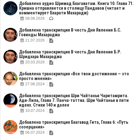
Добавлено аудио Шримад Бхагаватам. Книга 10. Глава 71.
Кришна отправляется в столицу Пандавов (читает и
комментирует Бхарати Махарадж)
08.08.2026
Добавлена транскрипция В честь Дня Явления Б.С.
Говинды Махараджа
21.07.2026
Добавлена транскрипция В честь Дня Явления Б.Р.
Шридхара Махараджа
20.03.2026
Добавлена транскрипция «Все твои достижения — это
просто мнения»
27.08.2024
Добавлена транскрипция Шри Чайтанья Чаритамрита.
Ади-Лила, Глава 7. Панча-таттва. Шри Чайтанья в пяти
идеях. Стихи 140 и далее
10.07.2024
Добавлена транскрипция Бхагавад Гита, Глава 6: «Путь
созерцания»
06.07.2024