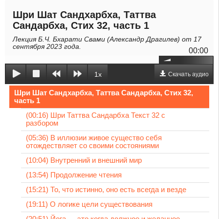
Шри Шат Сандхарбха, Таттва
Сандарбха, Стих 32, часть 1
Лекция Б.Ч. Бхарати Свами (Александр Драгилев) от 17
сентября 2023 года.
00:00
1x
Скачать аудио
Шри Шат Сандхарбха, Таттва Сандарбха, Стих 32,
часть 1
(00:16) Шри Таттва Сандарбха Текст 32 с
разбором
(05:36) В иллюзии живое существо себя
отождествляет со своими состояниями
(10:04) Внутренний и внешний мир
(13:54) Продолжение чтения
(15:21) То, что истинно, оно есть всегда и везде
(19:11) О логике цели существования
(20:51) Йога — это когда должное и желанное