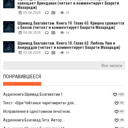
навещает Вриндаван (читает и комментирует Бхарати
Махарадж)
05.08.2026
10
Шримад Бхагаватам. Книга 10. Глава 63. Кришна сражается
с Баною (читает и комментирует Бхарати Махарадж)
04.08.2026
14
Шримад Бхагаватам. Книга 10. Глава 62. Любовь Уши и
Анируддхи (читает и комментирует Бхарати Махарадж)
03.08.2026
16
Все записи
ПОНРАВИВШЕЕСЯ
Аудиокнига Шримад Бхагаватам 1
+191
Текст: «Шри Чайтанья-чаритамрита» для...
+97
Исправления в однотомном печатном...
+87
Аудиокнига Бхагавад Гита. Автор:...
+85