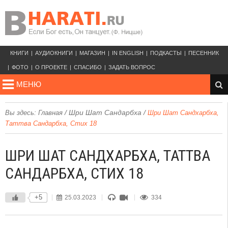
КНИГИ
АУДИОКНИГИ
МАГАЗИН
IN ENGLISH
ПОДКАСТЫ
ПЕСЕННИК
ФОТО
О ПРОЕКТЕ
СПАСИБО
ЗАДАТЬ ВОПРОС
МЕНЮ
/
Шри Шат Сандарбха
/
Вы здесь:
Главная
Шри Шат Сандхарбха,
Таттва Сандарбха, Стих 18
ШРИ ШАТ САНДХАРБХА, ТАТТВА
САНДАРБХА, СТИХ 18
+5
25.03.2023
334